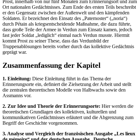
Prost, innerhalb von nur fünf Monaten zum Erinnerungsort und zum
Ort nationalen Gedächtnisses. Zum Ende des ersten Teils beschreibt
er den Gegensatz zwischen der Außenwelt und den kämpfenden
Soldaten. Er bezeichnet den Einsatz des „Paternoster“ („noria“)
durch Pétain als kriegsentscheidende Maßnahme, die dazu führte,
dass große Teile der Armee in Verdun zum Einsatz kamen, jedoch
fast jeder Soldat „lediglich“ einmal nach Verdun musste. Hiermit
kommt Prost zu seiner These, dass das Verdunbild der
Truppenablösungen bereits vorher durch das kollektive Gedächtnis
geprägt war.
Zusammenfassung der Kapitel
1. Einleitung:
Diese Einleitung führt in das Thema der
Erinnerungsorte ein, definiert die Zielsetzung der Arbeit und stellt
die zentralen theoretischen Modelle von Halbwachs sowie den
Assmanns vor.
2. Zur Idee und Theorie der Erinnerungsorte:
Hier werden die
theoretischen Grundlagen des kollektiven, kulturellen und
kommunikativen Gedächtnisses erläutert und die Abgrenzung zum
Begriff der Geschichte vorgenommen.
3. Analyse und Vergleich der französischen Ausgabe „Les lieux
de mémoire“ und der deutschen Ausgabe „Deutsche