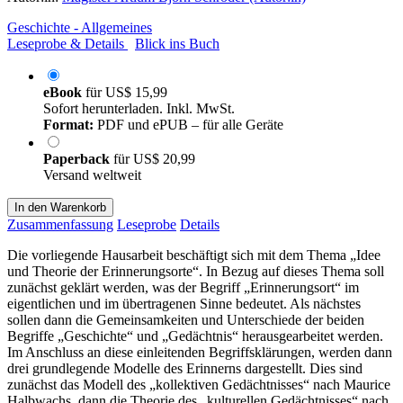
Geschichte - Allgemeines
Leseprobe & Details
Blick ins Buch
eBook
für
US$ 15,99
Sofort herunterladen. Inkl. MwSt.
Format:
PDF und ePUB – für alle Geräte
Paperback
für
US$ 20,99
Versand weltweit
In den Warenkorb
Zusammenfassung
Leseprobe
Details
Die vorliegende Hausarbeit beschäftigt sich mit dem Thema „Idee
und Theorie der Erinnerungsorte“. In Bezug auf dieses Thema soll
zunächst geklärt werden, was der Begriff „Erinnerungsort“ im
eigentlichen und im übertragenen Sinne bedeutet. Als nächstes
sollen dann die Gemeinsamkeiten und Unterschiede der beiden
Begriffe „Geschichte“ und „Gedächtnis“ herausgearbeitet werden.
Im Anschluss an diese einleitenden Begriffsklärungen, werden dann
drei grundlegende Modelle des Erinnerns dargestellt. Dies sind
zunächst das Modell des „kollektiven Gedächtnisses“ nach Maurice
Halbwachs, dann die Theorie des „kulturellen Gedächtnisses“ nach