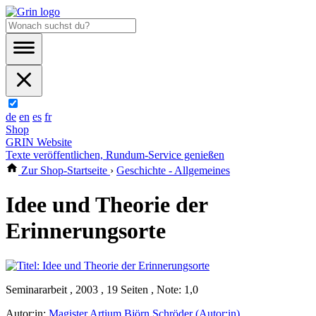
de
en
es
fr
Shop
GRIN Website
Texte veröffentlichen, Rundum-Service genießen
Zur Shop-Startseite
›
Geschichte - Allgemeines
Idee und Theorie der
Erinnerungsorte
Seminararbeit , 2003 , 19 Seiten , Note: 1,0
Autor:in:
Magister Artium Björn Schröder (Autor:in)