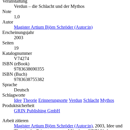
Veranstaltung
Verdun – die Schlacht und der Mythos
Note
1,0
Autor
Magister Artium Björn Schröder (Autor:in)
Erscheinungsjahr
2003
Seiten
19
Katalognummer
V74274
ISBN (eBook)
9783638690355
ISBN (Buch)
9783638755382
Sprache
Deutsch
Schlagworte
Idee
Theorie
Erinnerungsorte
Verdun
Schlacht
Mythos
Produktsicherheit
GRIN Publishing GmbH
Arbeit zitieren
Magister Artium Björn Schröder (Autor:in)
, 2003, Idee und