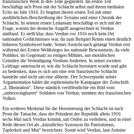
französischen Werk in drei Teile gegliedert. Im ersten Teil
beschäftigt sich Prost mit der Schlacht selbst und ihrem medialen
Echo im Jahr 1916. Er beginnt diesen ersten Teil mit einer
ausführlichen Beschreibung des Terrains und einer Chronik der
Schlacht. In seinem ersten Leitansatz beschäftigt er sich mit der
Frage, warum der deutsche Angriff ausgerechnet in Verdun
stattfand. Er stellt klar, dass Verdun vor 1916 noch kein Ort
nationalen Gedächtnisses war, da zum Beispiel Reims einen deutlich
höheren Symbolwert hatte. Seiner Ansicht nach gelangt Verdun erst
während des Ersten Weltkrieges ins nationale Bewusstsein, da viele
Politiker, im Gegensatz zu einigen Militärs, aus moralischen
Gründen die Verteidigung Verduns forderten. In seiner zweiten
Leitfrage untersucht er, wie die Schlacht heroisiert wurde und gibt
zu bedenken, dass es sich um eine rein französische Schlacht
handelte und nicht um eine alliierte. Der Schwerpunkt seiner
Argumentation bildet die euphemistische Kampagne der Zeitschrift
„L´Illustration“. Diese nämlich veröffentlichte ein Bild vom
„unbezwingbaren“ Soldaten von Verdun, inmitten des französischen
Volkes.
Ein weiteres Merkmal für die Heroisierung der Schlacht ist nach
Prost die Tatsache, dass der Präsident der Republik allein 1916
sechs Mal nach Verdun kommt, um Orden zu verleihen, und in einer
Rede diesen Ort als „künstliches Synonym für Patriotismus,
Tapferkeit und Mut“ bezeichnet. Somit wird Verdun, laut Antoine