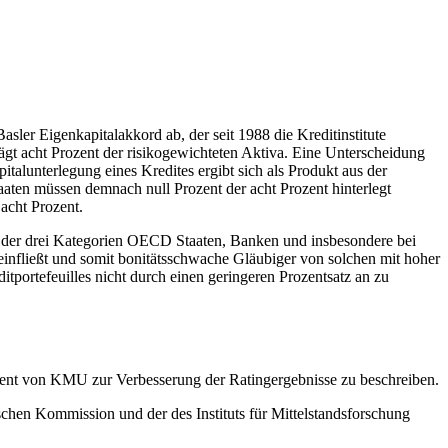
sler Eigenkapitalakkord ab, der seit 1988 die Kreditinstitute
rägt acht Prozent der risikogewichteten Aktiva. Eine Unterscheidung
talunterlegung eines Kredites ergibt sich als Produkt aus der
aten müssen demnach null Prozent der acht Prozent hinterlegt
acht Prozent.
lb der drei Kategorien OECD Staaten, Banken und insbesondere bei
einfließt und somit bonitätsschwache Gläubiger von solchen mit hoher
ortefeuilles nicht durch einen geringeren Prozentsatz an zu
ement von KMU zur Verbesserung der Ratingergebnisse zu beschreiben.
chen Kommission und der des Instituts für Mittelstandsforschung