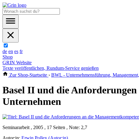
de
en
es
fr
Shop
GRIN Website
Texte veröffentlichen, Rundum-Service genießen
Zur Shop-Startseite
›
BWL - Unternehmensführung, Management, 
Basel II und die Anforderunge
Unternehmen
Seminararbeit , 2005 , 17 Seiten , Note: 2,7
Autor:in:
Erwin Pollex (Autor:in)