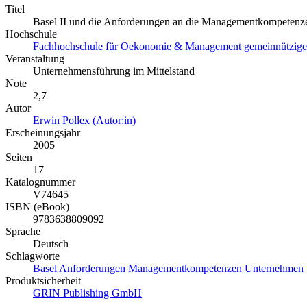
Titel
Basel II und die Anforderungen an die Managementkompetenze
Hochschule
Fachhochschule für Oekonomie & Management gemeinnützige
Veranstaltung
Unternehmensführung im Mittelstand
Note
2,7
Autor
Erwin Pollex (Autor:in)
Erscheinungsjahr
2005
Seiten
17
Katalognummer
V74645
ISBN (eBook)
9783638809092
Sprache
Deutsch
Schlagworte
Basel
Anforderungen
Managementkompetenzen
Unternehmen
Produktsicherheit
GRIN Publishing GmbH