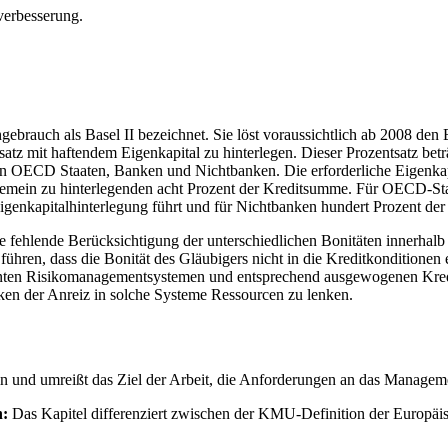
sverbesserung.
rauch als Basel II bezeichnet. Sie löst voraussichtlich ab 2008 den Ba
satz mit haftendem Eigenkapital zu hinterlegen. Dieser Prozentsatz bet
ien OECD Staaten, Banken und Nichtbanken. Die erforderliche Eigenkapi
lgemein zu hinterlegenden acht Prozent der Kreditsumme. Für OECD-Sta
enkapitalhinterlegung führt und für Nichtbanken hundert Prozent der 
ie fehlende Berücksichtigung der unterschiedlichen Bonitäten innerha
hren, dass die Bonität des Gläubigers nicht in die Kreditkonditionen 
nten Risikomanagementsystemen und entsprechend ausgewogenen Kreditp
ken der Anreiz in solche Systeme Ressourcen zu lenken.
 ein und umreißt das Ziel der Arbeit, die Anforderungen an das Manag
n:
Das Kapitel differenziert zwischen der KMU-Definition der Europäis