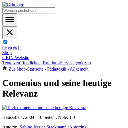
de
en
es
fr
Shop
GRIN Website
Texte veröffentlichen, Rundum-Service genießen
Zur Shop-Startseite
›
Pädagogik - Allgemein
Comenius und seine heutige
Relevanz
Hausarbeit , 2004 , 16 Seiten , Note: 1,0
Autor:in:
Sabine Jessica Stackmann (Autor:in)