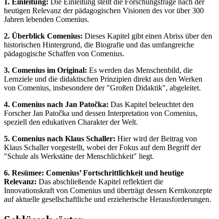
1. Einleitung:
Die Einleitung stellt die Forschungsfrage nach der
heutigen Relevanz der pädagogischen Visionen des vor über 300
Jahren lebenden Comenius.
2. Überblick Comenius:
Dieses Kapitel gibt einen Abriss über den
historischen Hintergrund, die Biografie und das umfangreiche
pädagogische Schaffen von Comenius.
3. Comenius im Original:
Es werden das Menschenbild, die
Lernziele und die didaktischen Prinzipien direkt aus den Werken
von Comenius, insbesondere der "Großen Didaktik", abgeleitet.
4. Comenius nach Jan Patočka:
Das Kapitel beleuchtet den
Forscher Jan Patočka und dessen Interpretation von Comenius,
speziell den edukativen Charakter der Welt.
5. Comenius nach Klaus Schaller:
Hier wird der Beitrag von
Klaus Schaller vorgestellt, wobei der Fokus auf dem Begriff der
"Schule als Werkstätte der Menschlichkeit" liegt.
6. Resümee: Comenius’ Fortschrittlichkeit und heutige
Relevanz:
Das abschließende Kapitel reflektiert die
Innovationskraft von Comenius und überträgt dessen Kernkonzepte
auf aktuelle gesellschaftliche und erzieherische Herausforderungen.