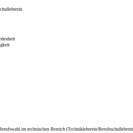
chullehrerin
edenheit
gkeit
rufswahl im technischen Bereich (Techniklehrerin/Berufsschullehrerin 