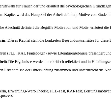
ufswahl für Frauen dar und erläutert die psychologischen Grundlage
m Kapitel wird das Hauptziel der Arbeit definiert, Motive von Student
che Abschnitt definiert die Begriffe Motivation und Motiv, erläutert di
rin:
Dieses Kapitel stellt die konkreten Begründungsansätze für diese
en (FLL, KAI, Fragebogen) sowie Literaturergebnisse präsentiert und d
beit:
Die Ergebnisse werden hier kritisch reflektiert und in Handlungs
alen Erkenntnisse der Untersuchung zusammen und unterstreicht die Not
rerin, Erwartungs-Wert-Theorie, FLL-Test, KAI-Test, Leistungsmotivati
sprozess.