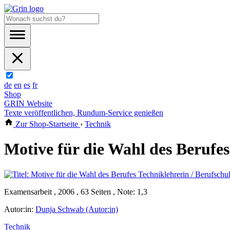
de
en
es
fr
Shop
GRIN Website
Texte veröffentlichen, Rundum-Service genießen
Zur Shop-Startseite
›
Technik
Motive für die Wahl des Berufes
Examensarbeit , 2006 , 63 Seiten , Note: 1,3
Autor:in:
Dunja Schwab (Autor:in)
Technik