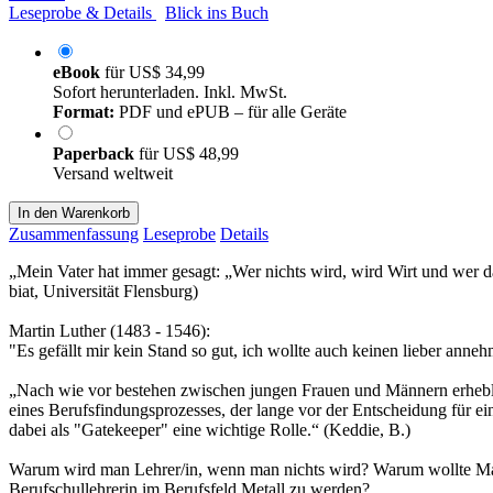
Leseprobe & Details
Blick ins Buch
eBook
für
US$ 34,99
Sofort herunterladen. Inkl. MwSt.
Format:
PDF und ePUB – für alle Geräte
Paperback
für
US$ 48,99
Versand weltweit
In den Warenkorb
Zusammenfassung
Leseprobe
Details
„Mein Vater hat immer gesagt: „Wer nichts wird, wird Wirt und wer da
biat, Universität Flensburg)
Martin Luther (1483 - 1546):
"Es gefällt mir kein Stand so gut, ich wollte auch keinen lieber anneh
„Nach wie vor bestehen zwischen jungen Frauen und Männern erheblic
eines Berufsfindungsprozesses, der lange vor der Entscheidung für ein
dabei als "Gatekeeper" eine wichtige Rolle.“ (Keddie, B.)
Warum wird man Lehrer/in, wenn man nichts wird? Warum wollte Mar
Berufschullehrerin im Berufsfeld Metall zu werden?