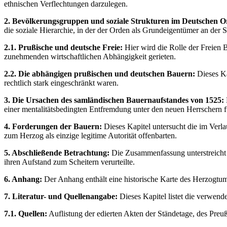
ethnischen Verflechtungen darzulegen.
2. Bevölkerungsgruppen und soziale Strukturen im Deutschen 
die soziale Hierarchie, in der der Orden als Grundeigentümer an der 
2.1. Prußische und deutsche Freie:
Hier wird die Rolle der Freien B
zunehmenden wirtschaftlichen Abhängigkeit gerieten.
2.2. Die abhängigen prußischen und deutschen Bauern:
Dieses Ka
rechtlich stark eingeschränkt waren.
3. Die Ursachen des samländischen Bauernaufstandes von 1525:
einer mentalitätsbedingten Entfremdung unter den neuen Herrschern f
4. Forderungen der Bauern:
Dieses Kapitel untersucht die im Verlau
zum Herzog als einzige legitime Autorität offenbarten.
5. Abschließende Betrachtung:
Die Zusammenfassung unterstreicht de
ihren Aufstand zum Scheitern verurteilte.
6. Anhang:
Der Anhang enthält eine historische Karte des Herzogtums 
7. Literatur- und Quellenangabe:
Dieses Kapitel listet die verwen
7.1. Quellen:
Auflistung der edierten Akten der Ständetage, des Pr