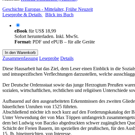
Geschichte Europas - Mittelalter, Frühe Neuzeit
Leseprobe & Details
Blick ins Buch
eBook
für
US$ 18,99
Sofort herunterladen. Inkl. MwSt.
Format:
PDF und ePUB – für alle Geräte
In den Warenkorb
Zusammenfassung
Leseprobe
Details
Diese Hausarbeit hat das Ziel, dem Leser einen Einblick in die Sozi
und intraspezifischen Verflechtungen darzustellen, welche ausschla
Der Deutsche Ordensstaat sowie das junge Herzogtum Preußen waren ge
sozialen, wirtschaftlichen, rechtlichen und religiösen Unterschiede
Aufbauend auf den ausgearbeiteten Erkenntnissen des zweiten Gliede
bäuerlichen Unruhen von 1525 führten.
Abschließend möchte ich noch kurz auf den Forderungskatalog der B
Unter Verwendung der von Max Töppen umfangreich zusammengetragen
dem bei Ludwig von Baczko abgedruckten schwer zugänglichen Quellen
Schicht der Freien Bauern, im speziellen der prußischen, für den Aus
15. Jh. hineinreichten, von Interesse.