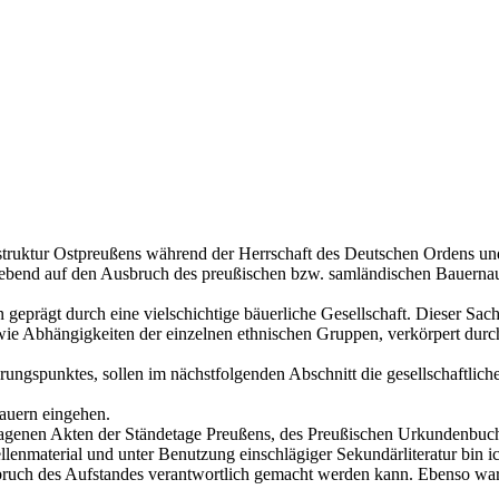
alstruktur Ostpreußens während der Herrschaft des Deutschen Ordens u
ggebend auf den Ausbruch des preußischen bzw. samländischen Bauernau
prägt durch eine vielschichtige bäuerliche Gesellschaft. Dieser Sachv
 sowie Abhängigkeiten der einzelnen ethnischen Gruppen, verkörpert dur
rungspunktes, sollen im nächstfolgenden Abschnitt die gesellschaftli
auern eingehen.
en Akten der Ständetage Preußens, des Preußischen Urkundenbuches, 
material und unter Benutzung einschlägiger Sekundärliteratur bin ich
bruch des Aufstandes verantwortlich gemacht werden kann. Ebenso war hi