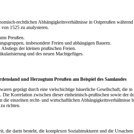
konomisch-rechtlichen Abhängigkeitsverhältnisse in Ostpreußen währen
 von 1525 zu analysieren.
tums Preußen.
ungsgruppen, insbesondere Freien und abhängigen Bauern.
 Abstiegs der kleinen prußischen Freien.
äkularisierung und des neuen Machtgefüges.
Ordensland und Herzogtum Preußen am Beispiel des Samlandes
n geprägt durch eine vielschichtige bäuerliche Gesellschaft, die in H
n. Die Korrelation zwischen dieser einheimisch-prußischen sowie der d
 die einzelnen recht- und wirtschaftlichen Abhängigkeitsverhältnisse b
zu richten.
eit, die darin besteht, die komplexen Sozialstrukturen und die Ursach