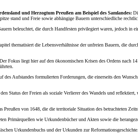
Ordensland und Herzogtum Preußen am Beispiel des Samlandes:
Di
Spitze stand und Freie sowie abhängige Bauern unterschiedliche rechtl
auern beleuchtet, die durch Handfesten privilegiert waren, jedoch in e
pitel thematisiert die Lebensverhältnisse der unfreien Bauern, die du
Der Fokus liegt hier auf den ökonomischen Krisen des Ordens nach 141
ührten.
f des Aufstandes formulierten Forderungen, die einerseits den Wunsch n
n Status der Freien als soziale Verlierer des Wandels und reflektiert,
Preußen von 1648, die die territoriale Situation des betrachteten Zeitr
deten Primärquellen wie Urkundenbücher und Akten sowie die herangezo
eußischen Urkundenbuchs und der Urkunden zur Reformationsgeschichte