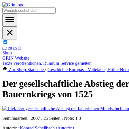
de
en
es
fr
Shop
GRIN Website
Texte veröffentlichen, Rundum-Service genießen
Zur Shop-Startseite
›
Geschichte Europas - Mittelalter, Frühe Neuz
Der gesellschaftliche Abstieg de
Bauernkriegs von 1525
Seminararbeit , 2007 , 25 Seiten , Note: 1,3
Autor:in:
Konrad Schellbach (Autor:in)