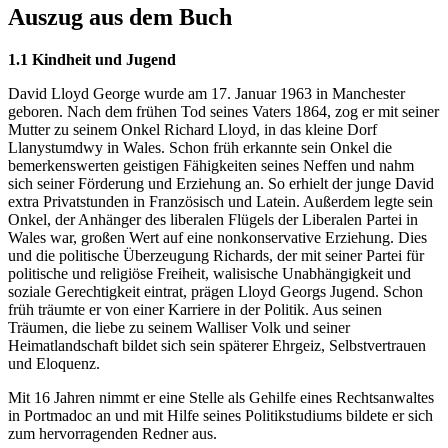
Auszug aus dem Buch
1.1 Kindheit und Jugend
David Lloyd George wurde am 17. Januar 1963 in Manchester
geboren. Nach dem frühen Tod seines Vaters 1864, zog er mit seiner
Mutter zu seinem Onkel Richard Lloyd, in das kleine Dorf
Llanystumdwy in Wales. Schon früh erkannte sein Onkel die
bemerkenswerten geistigen Fähigkeiten seines Neffen und nahm
sich seiner Förderung und Erziehung an. So erhielt der junge David
extra Privatstunden in Französisch und Latein. Außerdem legte sein
Onkel, der Anhänger des liberalen Flügels der Liberalen Partei in
Wales war, großen Wert auf eine nonkonservative Erziehung. Dies
und die politische Überzeugung Richards, der mit seiner Partei für
politische und religiöse Freiheit, walisische Unabhängigkeit und
soziale Gerechtigkeit eintrat, prägen Lloyd Georgs Jugend. Schon
früh träumte er von einer Karriere in der Politik. Aus seinen
Träumen, die liebe zu seinem Walliser Volk und seiner
Heimatlandschaft bildet sich sein späterer Ehrgeiz, Selbstvertrauen
und Eloquenz.
Mit 16 Jahren nimmt er eine Stelle als Gehilfe eines Rechtsanwaltes
in Portmadoc an und mit Hilfe seines Politikstudiums bildete er sich
zum hervorragenden Redner aus.