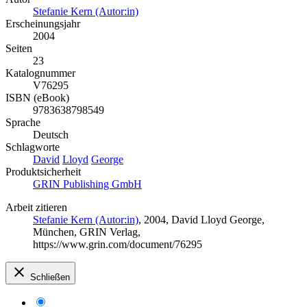
Stefanie Kern (Autor:in)
Erscheinungsjahr
2004
Seiten
23
Katalognummer
V76295
ISBN (eBook)
9783638798549
Sprache
Deutsch
Schlagworte
David
Lloyd
George
Produktsicherheit
GRIN Publishing GmbH
Arbeit zitieren
Stefanie Kern (Autor:in)
, 2004, David Lloyd George,
München, GRIN Verlag,
https://www.grin.com/document/76295
Schließen