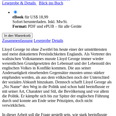
Leseprobe & Details
Blick ins Buch
eBook
für
US$ 18,99
Sofort herunterladen. Inkl. MwSt.
Format:
PDF und ePUB – für alle Geräte
In den Warenkorb
Zusammenfassung
Leseprobe
Details
Lloyd George ist ohne Zweifel bis heute einer der umstrittensten
und meist diskutierten Persönlichkeiten Englands. Als Vertreter des
walisischen Volkstammes musste Lloyd George immer wieder
wesentlichen Grundgesetzten der Lebensart und der Lebensstil des
englischen Volkes in Konflikt kommen. Die aus seiner
Andersartigkeit einsehenden Gegensätze mussten umso stärker
empfunden werden, als aus dem völkischen noch der Unterschied
der sozialen Abkunft hinzukam. Dennoch schafft Lloyd George als
„No Name“ den Weg in die Politik und schon bald beeinflusste er
mit seiner Art, Charakter und Stil, die Bevölkerung und vor allem
die Politik. Er kämpfte sich bis zur Spitze der englischen Führung
durch und konnte am Ende seine Prinzipien, doch nicht
verwirklichen.
In dieser Arbeit soll die Frage gestellt sein, wie stark beeinflusste