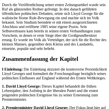
Durch die Veröffentlichung seiner ersten Zeitungsartikel wurde sein
Ruf als glänzenden Redner gefestigt. In den danach geführten
öffentlichen politischen Debatten, setzte sich Lloyd George für die
walisische Home Rule-Bewegung ein und machte sich im Volk
bekannt. Sein Studium beendete er mit einem ausgezeichneten
Abschluss und eröffnete 1985 seine eigene Praxis. Sein
Selbstvertrauen kam bereits in seinen ersten Verhandlungen zum
Vorschein, in denen er erste Siege über die Großgrundbesitzer
errang. Er wurde im Volk als Verteidiger, der sich für die Rechte des
kleinen Mannes, gegenüber dem Klerus und des Landadels,
einsetzte, populär und sehr beliebt.
Zusammenfassung der Kapitel
I Einleitung:
Die Einleitung skizziert die kontroverse Persönlichkeit
Lloyd Georges und formuliert die Forschungsfrage bezüglich seines
politischen Einflusses auf England während des Ersten Weltkrieges.
1. David Lloyd George:
Dieses Kapitel behandelt die frühen
Lebensjahre, den Aufstieg in der liberalen Partei und die ersten
prägenden politischen Ereignisse bis zu seiner Ernennung zum
Premierminister.
2. Premierminister David Lloyd George:
Der Fokus liegt hier auf