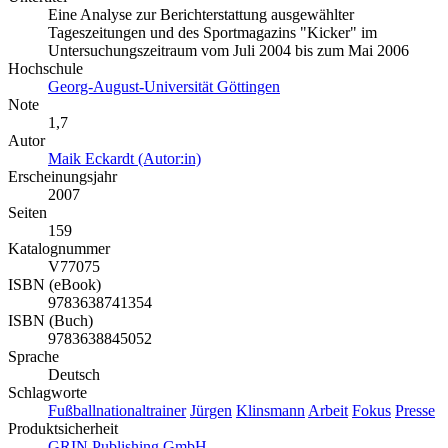
Eine Analyse zur Berichterstattung ausgewählter
Tageszeitungen und des Sportmagazins "Kicker" im
Untersuchungszeitraum vom Juli 2004 bis zum Mai 2006
Hochschule
Georg-August-Universität Göttingen
Note
1,7
Autor
Maik Eckardt (Autor:in)
Erscheinungsjahr
2007
Seiten
159
Katalognummer
V77075
ISBN (eBook)
9783638741354
ISBN (Buch)
9783638845052
Sprache
Deutsch
Schlagworte
Fußballnationaltrainer
Jürgen
Klinsmann
Arbeit
Fokus
Presse
Produktsicherheit
GRIN Publishing GmbH