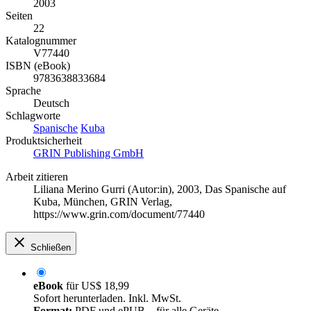
2003
Seiten
22
Katalognummer
V77440
ISBN (eBook)
9783638833684
Sprache
Deutsch
Schlagworte
Spanische
Kuba
Produktsicherheit
GRIN Publishing GmbH
Arbeit zitieren
Liliana Merino Gurri (Autor:in)
, 2003, Das Spanische auf
Kuba, München, GRIN Verlag,
https://www.grin.com/document/77440
Schließen
eBook
für
US$ 18,99
Sofort herunterladen. Inkl. MwSt.
Format:
PDF und ePUB – für alle Geräte