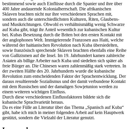
bestimmend sowie auch Einflüsse durch die Spanier und ihre über
400 Jahre andauernde Kolonialherrschaft. Die afrikanischen
Sklaven brachten nicht nur ihre verschiedenen Sprachen mit,
sondern auch die unterschiedlichsten Kulturen, Riten, Glaubens-
und Musikrichtungen. Obwohl es verhältnismäßig wenig Schwarze
auf Kuba gibt, trägt ihr Anteil wesentlich zur kubanischen Kultur
bei. Kubas Besetzung durch die Briten bot den ersten Kontakt mit
der anglophonen Welt. Immigrierende Franzosen aus Haiti, welche
während der haitianischen Revolution nach Kuba übersiedelten,
sowie französisch sprechende Sklaven brachten ebenfalls eine Reihe
von Gallizismen auf die Insel. Im 19. Jahrhundert kamen zahlreiche
Asiaten als billige Arbeiter nach Kuba und siedelten sich später als
freie Bürger an. Die Chinesen waren zahlenmäßig stark vertreten. In
der zweiten Hälfte des 20. Jahrhunderts wurde die kubanische
Revolution zum entscheidenden Faktor der Sprachentwicklung. Der
daraus resultierende Sozialismus und der damit verbundene Kontakt
mit dem Russischen und der damaligen Sowjetunion werden zu
einem weiteren wichtigen Einfluss.
Durch diese verschiedenen Einflussfaktoren bildete sich die
kubanische Sprachvarietät heraus.
Da es eine Fülle an Literatur über das Thema „Spanisch auf Kuba“
gibt, habe ich mich in meiner folgenden Arbeit auf kein Hauptwerk
gestützt, sondern die Vielzahl der Literatur genutzt.