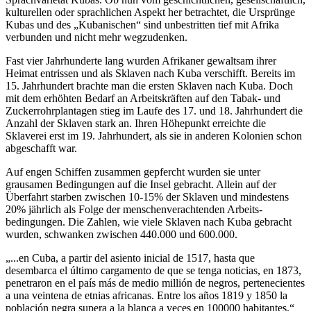
kulturellen oder sprachlichen Aspekt her betrachtet, die Ursprünge
Kubas und des „Kubanischen“ sind unbestritten tief mit Afrika
verbunden und nicht mehr wegzudenken.
Fast vier Jahrhunderte lang wurden Afrikaner gewaltsam ihrer
Heimat entrissen und als Sklaven nach Kuba verschifft. Bereits im
15. Jahrhundert brachte man die ersten Sklaven nach Kuba. Doch
mit dem erhöhten Bedarf an Arbeitskräften auf den Tabak- und
Zuckerrohrplantagen stieg im Laufe des 17. und 18. Jahrhundert die
Anzahl der Sklaven stark an. Ihren Höhepunkt erreichte die
Sklaverei erst im 19. Jahrhundert, als sie in anderen Kolonien schon
abgeschafft war.
Auf engen Schiffen zusammen gepfercht wurden sie unter
grausamen Bedingungen auf die Insel gebracht. Allein auf der
Überfahrt starben zwischen 10-15% der Sklaven und mindestens
20% jährlich als Folge der menschenverachtenden Arbeits-
bedingungen. Die Zahlen, wie viele Sklaven nach Kuba gebracht
wurden, schwanken zwischen 440.000 und 600.000.
„...en Cuba, a partir del asiento inicial de 1517, hasta que
desembarca el último cargamento de que se tenga noticias, en 1873,
penetraron en el país más de medio millión de negros, pertenecientes
a una veintena de etnias africanas. Entre los años 1819 y 1850 la
población negra supera a la blanca a veces en 100000 habitantes.“