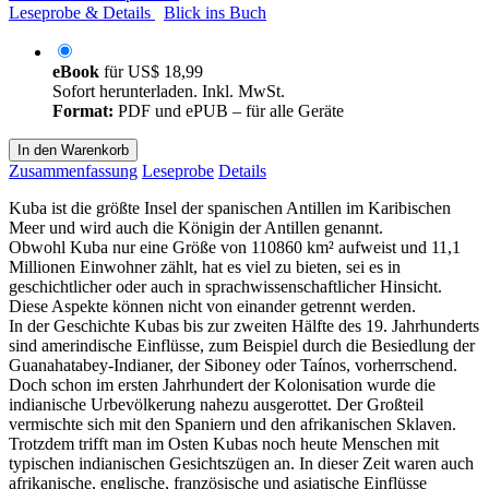
Leseprobe & Details
Blick ins Buch
eBook
für
US$ 18,99
Sofort herunterladen. Inkl. MwSt.
Format:
PDF und ePUB – für alle Geräte
In den Warenkorb
Zusammenfassung
Leseprobe
Details
Kuba ist die größte Insel der spanischen Antillen im Karibischen
Meer und wird auch die Königin der Antillen genannt.
Obwohl Kuba nur eine Größe von 110860 km² aufweist und 11,1
Millionen Einwohner zählt, hat es viel zu bieten, sei es in
geschichtlicher oder auch in sprachwissenschaftlicher Hinsicht.
Diese Aspekte können nicht von einander getrennt werden.
In der Geschichte Kubas bis zur zweiten Hälfte des 19. Jahrhunderts
sind amerindische Einflüsse, zum Beispiel durch die Besiedlung der
Guanahatabey-Indianer, der Siboney oder Taínos, vorherrschend.
Doch schon im ersten Jahrhundert der Kolonisation wurde die
indianische Urbevölkerung nahezu ausgerottet. Der Großteil
vermischte sich mit den Spaniern und den afrikanischen Sklaven.
Trotzdem trifft man im Osten Kubas noch heute Menschen mit
typischen indianischen Gesichtszügen an. In dieser Zeit waren auch
afrikanische, englische, französische und asiatische Einflüsse