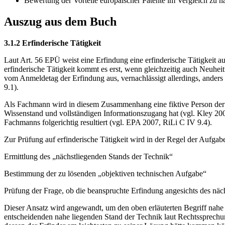
Bewertung der Vorteile europäischer Patente im Vergleich zu n
Auszug aus dem Buch
3.1.2 Erfinderische Tätigkeit
Laut Art. 56 EPÜ weist eine Erfindung eine erfinderische Tätigkeit a
erfinderische Tätigkeit kommt es erst, wenn gleichzeitig auch Neuheit
vom Anmeldetag der Erfindung aus, vernachlässigt allerdings, anders
9.1).
Als Fachmann wird in diesem Zusammenhang eine fiktive Person der P
Wissenstand und vollständigen Informationszugang hat (vgl. Kley 2007
Fachmanns folgerichtig resultiert (vgl. EPA 2007, RiLi C IV 9.4).
Zur Prüfung auf erfinderische Tätigkeit wird in der Regel der Aufgabe
Ermittlung des „nächstliegenden Stands der Technik“
Bestimmung der zu lösenden „objektiven technischen Aufgabe“
Prüfung der Frage, ob die beanspruchte Erfindung angesichts des nä
Dieser Ansatz wird angewandt, um den oben erläuterten Begriff nahe
entscheidenden nahe liegenden Stand der Technik laut Rechtssprechun