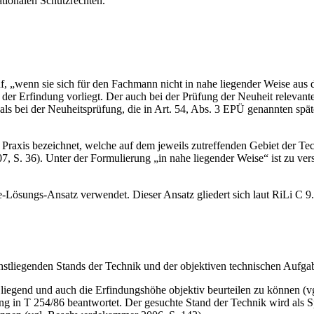
ationalen Schutzrechten.
uf, „wenn sie sich für den Fachmann nicht in nahe liegender Weise aus
 der Erfindung vorliegt. Der auch bei der Prüfung der Neuheit relevant
 als bei der Neuheitsprüfung, die in Art. 54, Abs. 3 EPÜ genannten sp
raxis bezeichnet, welche auf dem jeweils zutreffenden Gebiet der Te
, S. 36). Unter der Formulierung „in nahe liegender Weise“ ist zu ver
-Lösungs-Ansatz verwendet. Dieser Ansatz gliedert sich laut RiLi C 9.8
chstliegenden Stands der Technik und der objektiven technischen Auf
 liegend und auch die Erfindungshöhe objektiv beurteilen zu können (v
g in T 254/86 beantwortet. Der gesuchte Stand der Technik wird als Sp