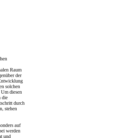
chen
onalen Raum
genüber der
Entwicklung
nen solchen
. Um diesen
 die
schritt durch
, stehen
sonders auf
bei werden
nt und