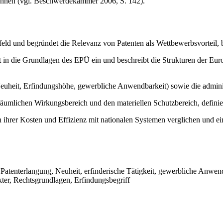
können (vgl. Beschwerdekammer 2006, S. 142).
feld und begründet die Relevanz von Patenten als Wettbewerbsvorteil, be
t in die Grundlagen des EPÜ ein und beschreibt die Strukturen der Eur
heit, Erfindungshöhe, gewerbliche Anwendbarkeit) sowie die administra
 räumlichen Wirkungsbereich und den materiellen Schutzbereich, defini
 ihrer Kosten und Effizienz mit nationalen Systemen verglichen und e
tenterlangung, Neuheit, erfinderische Tätigkeit, gewerbliche Anwendb
ter, Rechtsgrundlagen, Erfindungsbegriff