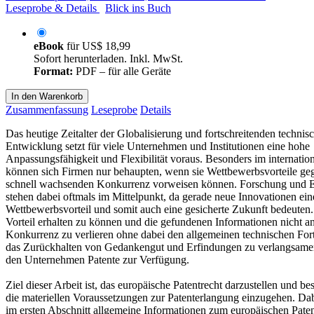
Leseprobe & Details
Blick ins Buch
eBook
für
US$ 18,99
Sofort herunterladen. Inkl. MwSt.
Format:
PDF – für alle Geräte
In den Warenkorb
Zusammenfassung
Leseprobe
Details
Das heutige Zeitalter der Globalisierung und fortschreitenden technis
Entwicklung setzt für viele Unternehmen und Institutionen eine hohe
Anpassungsfähigkeit und Flexibilität voraus. Besonders im internati
können sich Firmen nur behaupten, wenn sie Wettbewerbsvorteile ge
schnell wachsenden Konkurrenz vorweisen können. Forschung und 
stehen dabei oftmals im Mittelpunkt, da gerade neue Innovationen ei
Wettbewerbsvorteil und somit auch eine gesicherte Zukunft bedeuten
Vorteil erhalten zu können und die gefundenen Informationen nicht an
Konkurrenz zu verlieren ohne dabei den allgemeinen technischen Fort
das Zurückhalten von Gedankengut und Erfindungen zu verlangsamen
den Unternehmen Patente zur Verfügung.
Ziel dieser Arbeit ist, das europäische Patentrecht darzustellen und be
die materiellen Voraussetzungen zur Patenterlangung einzugehen. Da
im ersten Abschnitt allgemeine Informationen zum europäischen Pate