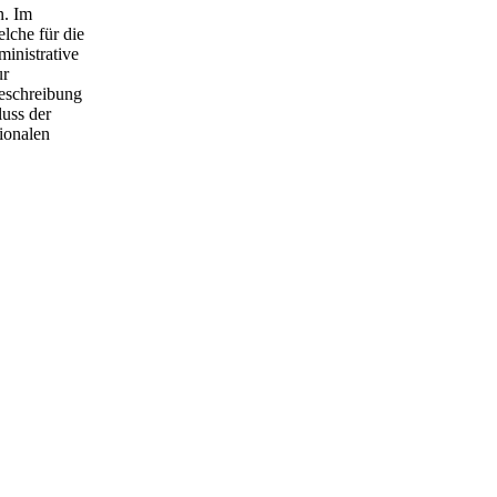
n. Im
lche für die
inistrative
ur
Beschreibung
uss der
ionalen