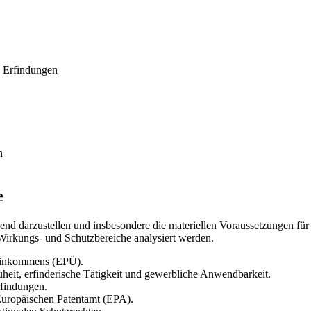
e Erfindungen
n
e
end darzustellen und insbesondere die materiellen Voraussetzungen für 
Wirkungs- und Schutzbereiche analysiert werden.
reinkommens (EPÜ).
uheit, erfinderische Tätigkeit und gewerbliche Anwendbarkeit.
rfindungen.
 Europäischen Patentamt (EPA).