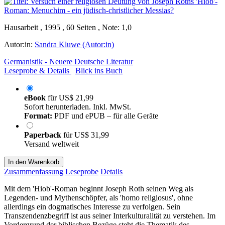
Hausarbeit , 1995 , 60 Seiten , Note: 1,0
Autor:in:
Sandra Kluwe (Autor:in)
Germanistik - Neuere Deutsche Literatur
Leseprobe & Details
Blick ins Buch
eBook
für
US$ 21,99
Sofort herunterladen. Inkl. MwSt.
Format:
PDF und ePUB – für alle Geräte
Paperback
für
US$ 31,99
Versand weltweit
In den Warenkorb
Zusammenfassung
Leseprobe
Details
Mit dem 'Hiob'-Roman beginnt Joseph Roth seinen Weg als
Legenden- und Mythenschöpfer, als 'homo religiosus', ohne
allerdings ein dogmatisches Interesse zu verfolgen. Sein
Transzendenzbegriff ist aus seiner Interkulturalität zu verstehen. Im
Vordergrund der biblischen Bezüge steht die Thematik des