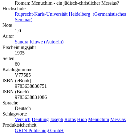
Roman: Menuchim - ein jüdisch-christlicher Messias?
Hochschule
Ruprecht-Karls-Universität Heidelberg (Germanistisches
Seminar)
Note
1,0
Autor
Sandra Kluwe (Autor:in)
Erscheinungsjahr
1995
Seiten
60
Katalognummer
V77585
ISBN (eBook)
9783638830751
ISBN (Buch)
9783638831086
Sprache
Deutsch
Schlagworte
Versuch
Deutung
Joseph
Roths
Hiob
Menuchim
Messias
Produktsicherheit
GRIN Publishing GmbH