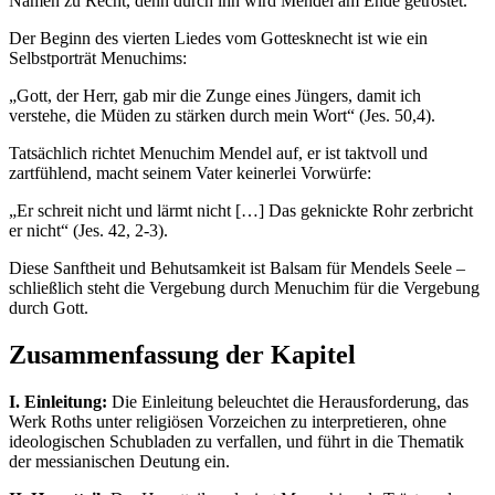
Namen zu Recht, denn durch ihn wird Mendel am Ende getröstet.
Der Beginn des vierten Liedes vom Gottesknecht ist wie ein
Selbstporträt Menuchims:
„Gott, der Herr, gab mir die Zunge eines Jüngers, damit ich
verstehe, die Müden zu stärken durch mein Wort“ (Jes. 50,4).
Tatsächlich richtet Menuchim Mendel auf, er ist taktvoll und
zartfühlend, macht seinem Vater keinerlei Vorwürfe:
„Er schreit nicht und lärmt nicht […] Das geknickte Rohr zerbricht
er nicht“ (Jes. 42, 2-3).
Diese Sanftheit und Behutsamkeit ist Balsam für Mendels Seele –
schließlich steht die Vergebung durch Menuchim für die Vergebung
durch Gott.
Zusammenfassung der Kapitel
I. Einleitung:
Die Einleitung beleuchtet die Herausforderung, das
Werk Roths unter religiösen Vorzeichen zu interpretieren, ohne
ideologischen Schubladen zu verfallen, und führt in die Thematik
der messianischen Deutung ein.