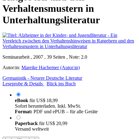
Verhaltensmustern in
Unterhaltungsliteratur
Seminararbeit , 2007 , 39 Seiten , Note: 2.0
Autor:in:
Mareike Hachemer (Autor:in)
Germanistik - Neuere Deutsche Literatur
Leseprobe & Details
Blick ins Buch
eBook
für
US$ 18,99
Sofort herunterladen. Inkl. MwSt.
Format:
PDF und ePUB – für alle Geräte
Paperback
für
US$ 20,99
Versand weltweit