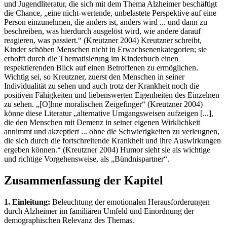
und Jugendliteratur, die sich mit dem Thema Alzheimer beschäftigt
die Chance, „eine nicht-wertende, unbelastete Perspektive auf eine
Person einzunehmen, die anders ist, anders wird ... und dann zu
beschreiben, was hierdurch ausgelöst wird, wie andere darauf
reagieren, was passiert.“ (Kreutzner 2004) Kreutzner schreibt,
Kinder schöben Menschen nicht in Erwachsenenkategorien; sie
erhofft durch die Thematisierung im Kinderbuch einen
respektierenden Blick auf einen Betroffenen zu ermöglichen.
Wichtig sei, so Kreutzner, zuerst den Menschen in seiner
Individualität zu sehen und auch trotz der Krankheit noch die
positiven Fähigkeiten und liebenswerten Eigenheiten des Einzelnen
zu sehen. „[O]hne moralischen Zeigefinger“ (Kreutzner 2004)
könne diese Literatur „alternative Umgangsweisen aufzeigen [...],
die den Menschen mit Demenz in seiner eigenen Wirklichkeit
annimmt und akzeptiert ... ohne die Schwierigkeiten zu verleugnen,
die sich durch die fortschreitende Krankheit und ihre Auswirkungen
ergeben können.“ (Kreutzner 2004) Humor sieht sie als wichtige
und richtige Vorgehensweise, als „Bündnispartner“.
Zusammenfassung der Kapitel
1. Einleitung:
Beleuchtung der emotionalen Herausforderungen
durch Alzheimer im familiären Umfeld und Einordnung der
demographischen Relevanz des Themas.