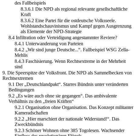
des Fallbeispiels
8.3.6.1 Die NPD als regional relevante gesellschaftliche
Kraft
8.3.6.2 Eine Partei für die ostdeutsche Volksseele.
Wohlstandschauvinismus und Kampf gegen Ausgrenzung
als Elemente der NPD-Strategie
8.4 Infiltration oder Verteidigung angestammter Reviere?
8.4.1 Unterwanderung von Parteien
8.4.2 „Wir sind junge Deutsche...“. Fallbeispiel WSG Zella-
Mehlis
8.4.3 Faschisierung. Wenn Rechtsextreme in der Mehrheit
sind
9. Die Speerspitze der Volksfront. Die NPD als Sammelbecken von
Rechtsextremen
9.1 Der „Deutschlandpakt“. Starres Bündnis unter veränderten
Bedingungen
9.2 „Es wäre auch ohne sie gegangen“. Das ambivalente
Verhältnis zu den „freien Kräften“
9.2.1 Organisation ohne Organisation. Das Konzept militanter
Kameradschaften
9.2.2 „Hier marschiert der nationale Widerstand!“. Das
Zweckbündnis
9.2.3 Schöner Wohnen ohne 385 Togolesen. Wachsender
Einfluss des revolutionären Flügels