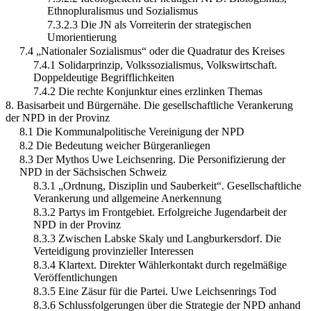
Ethnopluralismus und Sozialismus
7.3.2.3 Die JN als Vorreiterin der strategischen
Umorientierung
7.4 „Nationaler Sozialismus“ oder die Quadratur des Kreises
7.4.1 Solidarprinzip, Volkssozialismus, Volkswirtschaft.
Doppeldeutige Begrifflichkeiten
7.4.2 Die rechte Konjunktur eines erzlinken Themas
8. Basisarbeit und Bürgernähe. Die gesellschaftliche Verankerung
der NPD in der Provinz
8.1 Die Kommunalpolitische Vereinigung der NPD
8.2 Die Bedeutung weicher Bürgeranliegen
8.3 Der Mythos Uwe Leichsenring. Die Personifizierung der
NPD in der Sächsischen Schweiz
8.3.1 „Ordnung, Disziplin und Sauberkeit“. Gesellschaftliche
Verankerung und allgemeine Anerkennung
8.3.2 Partys im Frontgebiet. Erfolgreiche Jugendarbeit der
NPD in der Provinz
8.3.3 Zwischen Labske Skaly und Langburkersdorf. Die
Verteidigung provinzieller Interessen
8.3.4 Klartext. Direkter Wählerkontakt durch regelmäßige
Veröffentlichungen
8.3.5 Eine Zäsur für die Partei. Uwe Leichsenrings Tod
8.3.6 Schlussfolgerungen über die Strategie der NPD anhand