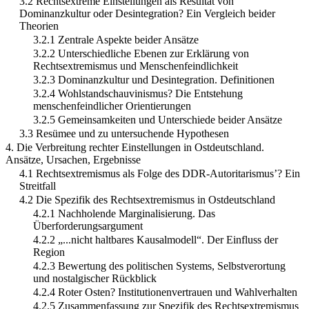
3.2 Rechtsextreme Einstellungen als Resultat von
Dominanzkultur oder Desintegration? Ein Vergleich beider
Theorien
3.2.1 Zentrale Aspekte beider Ansätze
3.2.2 Unterschiedliche Ebenen zur Erklärung von
Rechtsextremismus und Menschenfeindlichkeit
3.2.3 Dominanzkultur und Desintegration. Definitionen
3.2.4 Wohlstandschauvinismus? Die Entstehung
menschenfeindlicher Orientierungen
3.2.5 Gemeinsamkeiten und Unterschiede beider Ansätze
3.3 Resümee und zu untersuchende Hypothesen
4. Die Verbreitung rechter Einstellungen in Ostdeutschland.
Ansätze, Ursachen, Ergebnisse
4.1 Rechtsextremismus als Folge des DDR-Autoritarismus’? Ein
Streitfall
4.2 Die Spezifik des Rechtsextremismus in Ostdeutschland
4.2.1 Nachholende Marginalisierung. Das
Überforderungsargument
4.2.2 „...nicht haltbares Kausalmodell“. Der Einfluss der
Region
4.2.3 Bewertung des politischen Systems, Selbstverortung
und nostalgischer Rückblick
4.2.4 Roter Osten? Institutionenvertrauen und Wahlverhalten
4.2.5 Zusammenfassung zur Spezifik des Rechtsextremismus