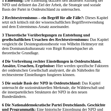
1 Einleitung:
Die Einleitung skizziert den aktuellen Aufstieg der
NPD und definiert das Ziel der Arbeit, die Strategie und soziale
Basis der Partei in Ostdeutschland zu untersuchen.
2 Rechtsextremismus – ein Begriff für alle Fälle?:
Dieses Kapitel
setzt sich kritisch mit der wissenschaftlichen Begriffsverwendung
und dem Extremismus-Ansatz auseinander.
3 Theoretische Vorüberlegungen zu Entstehung und
gesellschaftlichen Ursachen des Rechtsextremismus:
Das Kapitel
vergleicht die Desintegrationstheorie von Wilhelm Heitmeyer mit
dem Dominanzkulturansatz von Birgit Rommelspacher als
theoretische Grundlage.
4 Die Verbreitung rechter Einstellungen in Ostdeutschland.
Ansätze, Ursachen, Ergebnisse:
Hier werden spezifische Faktoren
der ostdeutschen Gesellschaft analysiert, die als Nährboden für
rechtsextreme Einstellungen fungieren können.
5 Die soziale Basis der NPD in Ostdeutschland:
Das Kapitel
untersucht die soziostrukturellen Merkmale, die Wählerschaft und
die innerparteilichen Strukturen der NPD in den neuen
Bundesländern.
6 Die Nationaldemokratische Partei Deutschlands. Geschichte
und Programmatik:
Eine historische Einordnung der NPD und