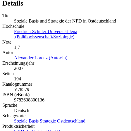
Details
Titel
Soziale Basis und Strategie der NPD in Ostdeutschland
Hochschule
Friedrich-Schiller-Universität Jena
(Politikwissenschaft/Soziologie)
Note
1,7
Autor
Alexander Lorenz (Autor:in)
Erscheinungsjahr
2007
Seiten
194
Katalognummer
V78579
ISBN (eBook)
9783638800136
Sprache
Deutsch
Schlagworte
Soziale
Basis
Strategie
Ostdeutschland
Produktsicherheit