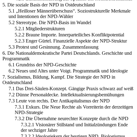
5. Die soziale Basis der NPD in Ostdeutschland
5.1 „Heilloser Männerüberschuss“. Soziostrukturelle Merkmale
und Intentionen der NPD-Wähler
5.2 Stereotype. Die NPD-Basis im Wandel
5.2.1 Mitgliederstrukturen
5.2.2 Braune Importe. Innerparteiliches Konfliktpotential
5.2.3 Enger Gürtel. Finanzielle Aspekte der NPD-Struktur
5.3 Protest und Gesinnung. Zusammenfassung
6. Die Nationaldemokratische Partei Deutschlands. Geschichte und
Programmatik
6.1 Grundriss der NPD-Geschichte
6.2 Neues und Altes unter Voigt. Programmatik und Ideologie
7. Sozialismus, Bildung, Kampf. Die Strategie der NPD in
Ostdeutschland
7.1 Das Drei-Säulen-Konzept. Gängige Praxis schwarz auf weiß
7.2 Dünne Personaldecke. Intellektualisierungsbemühungen
7.3 Leute von rechts. Der Antikapitalismus der NPD
7.3.1 Exkurs. Die Neue Rechte als Vorreiterin der derzeitigen
NPD-Strategie
7.3.2 Die Übernahme neurechter Konzepte durch die NPD
7.3.2.1 Visionärer Stillstand und Initialzündungen Ende
der sechziger Jahre
7.3.2.2 Ideologiekern der heutigen NPD. Biologismus,