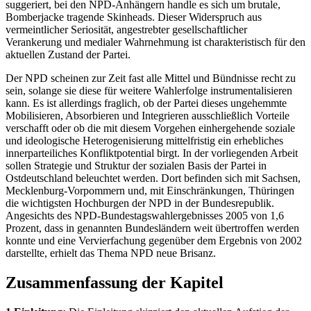
suggeriert, bei den NPD-Anhängern handle es sich um brutale,
Bomberjacke tragende Skinheads. Dieser Widerspruch aus
vermeintlicher Seriosität, angestrebter gesellschaftlicher
Verankerung und medialer Wahrnehmung ist charakteristisch für den
aktuellen Zustand der Partei.
Der NPD scheinen zur Zeit fast alle Mittel und Bündnisse recht zu
sein, solange sie diese für weitere Wahlerfolge instrumentalisieren
kann. Es ist allerdings fraglich, ob der Partei dieses ungehemmte
Mobilisieren, Absorbieren und Integrieren ausschließlich Vorteile
verschafft oder ob die mit diesem Vorgehen einhergehende soziale
und ideologische Heterogenisierung mittelfristig ein erhebliches
innerparteiliches Konfliktpotential birgt. In der vorliegenden Arbeit
sollen Strategie und Struktur der sozialen Basis der Partei in
Ostdeutschland beleuchtet werden. Dort befinden sich mit Sachsen,
Mecklenburg-Vorpommern und, mit Einschränkungen, Thüringen
die wichtigsten Hochburgen der NPD in der Bundesrepublik.
Angesichts des NPD-Bundestagswahlergebnisses 2005 von 1,6
Prozent, dass in genannten Bundesländern weit übertroffen werden
konnte und eine Vervierfachung gegenüber dem Ergebnis von 2002
darstellte, erhielt das Thema NPD neue Brisanz.
Zusammenfassung der Kapitel