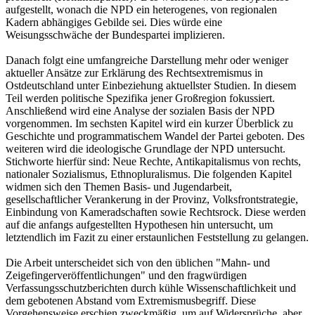
aufgestellt, wonach die NPD ein heterogenes, von regionalen
Kadern abhängiges Gebilde sei. Dies würde eine
Weisungsschwäche der Bundespartei implizieren.
Danach folgt eine umfangreiche Darstellung mehr oder weniger
aktueller Ansätze zur Erklärung des Rechtsextremismus in
Ostdeutschland unter Einbeziehung aktuellster Studien. In diesem
Teil werden politische Spezifika jener Großregion fokussiert.
Anschließend wird eine Analyse der sozialen Basis der NPD
vorgenommen. Im sechsten Kapitel wird ein kurzer Überblick zu
Geschichte und programmatischem Wandel der Partei geboten. Des
weiteren wird die ideologische Grundlage der NPD untersucht.
Stichworte hierfür sind: Neue Rechte, Antikapitalismus von rechts,
nationaler Sozialismus, Ethnopluralismus. Die folgenden Kapitel
widmen sich den Themen Basis- und Jugendarbeit,
gesellschaftlicher Verankerung in der Provinz, Volksfrontstrategie,
Einbindung von Kameradschaften sowie Rechtsrock. Diese werden
auf die anfangs aufgestellten Hypothesen hin untersucht, um
letztendlich im Fazit zu einer erstaunlichen Feststellung zu gelangen.
Die Arbeit unterscheidet sich von den üblichen "Mahn- und
Zeigefingerveröffentlichungen" und den fragwürdigen
Verfassungsschutzberichten durch kühle Wissenschaftlichkeit und
dem gebotenen Abstand vom Extremismusbegriff. Diese
Vorgehensweise erschien zweckmäßig, um auf Widersprüche, aber