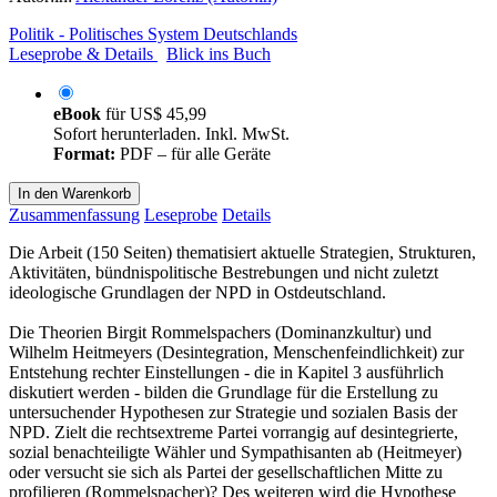
Politik - Politisches System Deutschlands
Leseprobe & Details
Blick ins Buch
eBook
für
US$ 45,99
Sofort herunterladen. Inkl. MwSt.
Format:
PDF – für alle Geräte
In den Warenkorb
Zusammenfassung
Leseprobe
Details
Die Arbeit (150 Seiten) thematisiert aktuelle Strategien, Strukturen,
Aktivitäten, bündnispolitische Bestrebungen und nicht zuletzt
ideologische Grundlagen der NPD in Ostdeutschland.
Die Theorien Birgit Rommelspachers (Dominanzkultur) und
Wilhelm Heitmeyers (Desintegration, Menschenfeindlichkeit) zur
Entstehung rechter Einstellungen - die in Kapitel 3 ausführlich
diskutiert werden - bilden die Grundlage für die Erstellung zu
untersuchender Hypothesen zur Strategie und sozialen Basis der
NPD. Zielt die rechtsextreme Partei vorrangig auf desintegrierte,
sozial benachteiligte Wähler und Sympathisanten ab (Heitmeyer)
oder versucht sie sich als Partei der gesellschaftlichen Mitte zu
profilieren (Rommelspacher)? Des weiteren wird die Hypothese