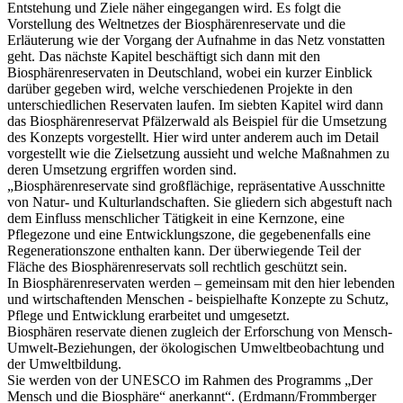
Entstehung und Ziele näher eingegangen wird. Es folgt die
Vorstellung des Weltnetzes der Biosphärenreservate und die
Erläuterung wie der Vorgang der Aufnahme in das Netz vonstatten
geht. Das nächste Kapitel beschäftigt sich dann mit den
Biosphärenreservaten in Deutschland, wobei ein kurzer Einblick
darüber gegeben wird, welche verschiedenen Projekte in den
unterschiedlichen Reservaten laufen. Im siebten Kapitel wird dann
das Biosphärenreservat Pfälzerwald als Beispiel für die Umsetzung
des Konzepts vorgestellt. Hier wird unter anderem auch im Detail
vorgestellt wie die Zielsetzung aussieht und welche Maßnahmen zu
deren Umsetzung ergriffen worden sind.
„Biosphärenreservate sind großflächige, repräsentative Ausschnitte
von Natur- und Kulturlandschaften. Sie gliedern sich abgestuft nach
dem Einfluss menschlicher Tätigkeit in eine Kernzone, eine
Pflegezone und eine Entwicklungszone, die gegebenenfalls eine
Regenerationszone enthalten kann. Der überwiegende Teil der
Fläche des Biosphärenreservats soll rechtlich geschützt sein.
In Biosphärenreservaten werden – gemeinsam mit den hier lebenden
und wirtschaftenden Menschen - beispielhafte Konzepte zu Schutz,
Pflege und Entwicklung erarbeitet und umgesetzt.
Biosphären reservate dienen zugleich der Erforschung von Mensch-
Umwelt-Beziehungen, der ökologischen Umweltbeobachtung und
der Umweltbildung.
Sie werden von der UNESCO im Rahmen des Programms „Der
Mensch und die Biosphäre“ anerkannt“. (Erdmann/Frommberger