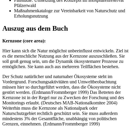
Fallstudie: Umsetzung des Konzepts im Biosphärenreservat
Pfälzerwald
Maßnahmenkataloge zur Vereinbarkeit von Naturschutz und
Erholungsnutzung
Auszug aus dem Buch
Kernzone (core area):
Hier kann sich die Natur möglichst unbeeinflusst entwickeln. Ziel ist
es die menschliche Nutzung aus der Kernzone auszuschließen. Sie
soll groß genug sein, um die Dynamik ökosystemarer Prozesse zu
ermöglichen. Sie kann auch aus mehreren Teilflächen bestehen.
Der Schutz natürlicher und naturnaher Ökosysteme steht im
Vordergrund. Forschungsaktivitäten und Umweltbeobachtung
müssen hier so durchgeführt werden, dass die Ökosysteme nicht
gestört werden. (Erdmann/Frommberger 1999) Das Betreten der
Kernzone ist in der Regel nur zu Zwecken der Forschung und des
Monitorings erlaubt. (Deutsches MAB-Nationalkomitee 2004)
Weiterhin muss die Kernzone als Nationalpark oder
Naturschutzgebiet rechtlich geschützt sein. Sie muss außerdem
mindestens 3% der Gesamtfläche, unabhängig von politischen
Grenzen, einnehmen. (Erdmann/Frommberger 1999)