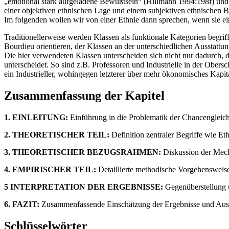
„emotional stark aufgeladene Bewußtsein“ (Hillmann 1994:198f) und h
einer objektiven ethnischen Lage und einem subjektiven ethnischen B
Im folgenden wollen wir von einer Ethnie dann sprechen, wenn sie ei
Traditionellerweise werden Klassen als funktionale Kategorien begrif
Bourdieu orientieren, der Klassen an der unterschiedlichen Ausstatt
Die hier verwendeten Klassen unterscheiden sich nicht nur dadurch, d
unterscheidet. So sind z.B. Professoren und Industrielle in der Obersc
ein Industrieller, wohingegen letzterer über mehr ökonomisches Kapita
Zusammenfassung der Kapitel
1. EINLEITUNG:
Einführung in die Problematik der Chancengleic
2. THEORETISCHER TEIL:
Definition zentraler Begriffe wie Eth
3. THEORETISCHER BEZUGSRAHMEN:
Diskussion der Mecha
4. EMPIRISCHER TEIL:
Detaillierte methodische Vorgehensweise,
5 INTERPRETATION DER ERGEBNISSE:
Gegenüberstellung u
6. FAZIT:
Zusammenfassende Einschätzung der Ergebnisse und Ausbl
Schlüsselwörter