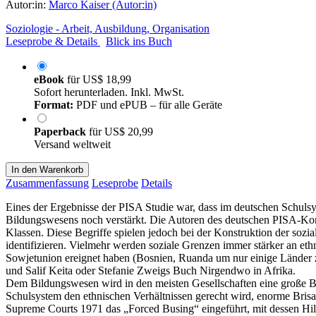
Autor:in:
Marco Kaiser (Autor:in)
Soziologie - Arbeit, Ausbildung, Organisation
Leseprobe & Details
Blick ins Buch
eBook
für
US$ 18,99
Sofort herunterladen. Inkl. MwSt.
Format:
PDF und ePUB – für alle Geräte
Paperback
für
US$ 20,99
Versand weltweit
In den Warenkorb
Zusammenfassung
Leseprobe
Details
Eines der Ergebnisse der PISA Studie war, dass im deutschen Schulsys
Bildungswesens noch verstärkt. Die Autoren des deutschen PISA-Kons
Klassen. Diese Begriffe spielen jedoch bei der Konstruktion der sozi
identifizieren. Vielmehr werden soziale Grenzen immer stärker an eth
Sowjetunion ereignet haben (Bosnien, Ruanda um nur einige Länder
und Salif Keita oder Stefanie Zweigs Buch Nirgendwo in Afrika.
Dem Bildungswesen wird in den meisten Gesellschaften eine große Be
Schulsystem den ethnischen Verhältnissen gerecht wird, enorme Bris
Supreme Courts 1971 das „Forced Busing“ eingeführt, mit dessen Hi