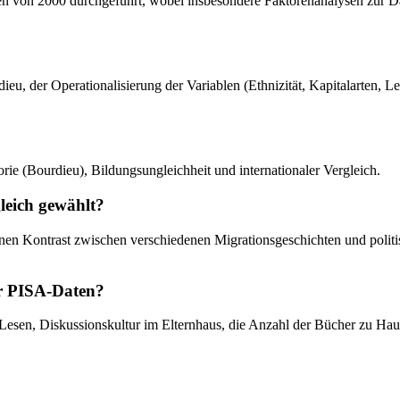
Daten von 2000 durchgeführt, wobei insbesondere Faktorenanalysen zur
rdieu, der Operationalisierung der Variablen (Ethnizität, Kapitalarten
rie (Bourdieu), Bildungsungleichheit und internationaler Vergleich.
leich gewählt?
inen Kontrast zwischen verschiedenen Migrationsgeschichten und polit
er PISA-Daten?
um Lesen, Diskussionskultur im Elternhaus, die Anzahl der Bücher zu 