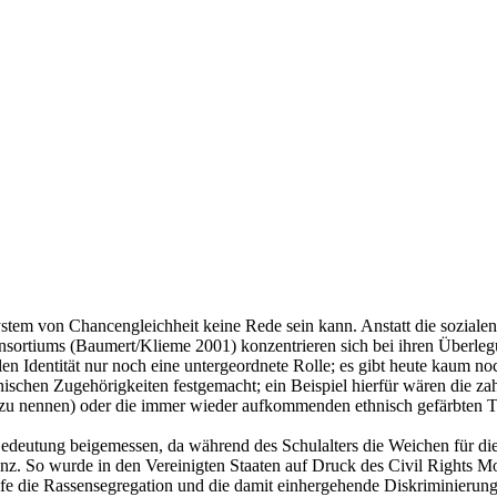
tem von Chancengleichheit keine Rede sein kann. Anstatt die sozialen 
ortiums (Baumert/Klieme 2001) konzentrieren sich bei ihren Überlegu
alen Identität nur noch eine untergeordnete Rolle; es gibt heute kaum 
nischen Zugehörigkeiten festgemacht; ein Beispiel hierfür wären die z
 zu nennen) oder die immer wieder aufkommenden ethnisch gefärbten T
deutung beigemessen, da während des Schulalters die Weichen für die 
anz. So wurde in den Vereinigten Staaten auf Druck des Civil Rights M
lfe die Rassensegregation und die damit einhergehende Diskriminieru