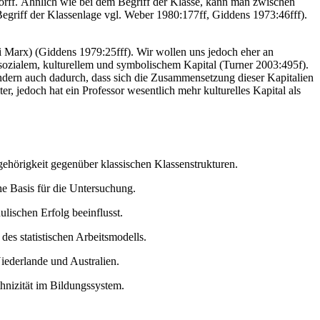
dorff. Ähnlich wie bei dem Begriff der Klasse, kann man zwischen
egriff der Klassenlage vgl. Weber 1980:177ff, Giddens 1973:46fff).
ei Marx) (Giddens 1979:25fff). Wir wollen uns jedoch eher an
 sozialem, kulturellem und symbolischem Kapital (Turner 2003:495f).
sondern auch dadurch, dass sich die Zusammensetzung dieser Kapitalien
er, jedoch hat ein Professor wesentlich mehr kulturelles Kapital als
hörigkeit gegenüber klassischen Klassenstrukturen.
che Basis für die Untersuchung.
lischen Erfolg beeinflusst.
es statistischen Arbeitsmodells.
iederlande und Australien.
nizität im Bildungssystem.