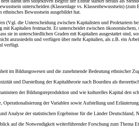
ebt damit den subjektiven Begriff der Ethnie stärker heraus als Stein
ewusstsein unterscheiden (Klassenlage vs. Klassenbewusstsein) (zum B
n ethnisches Bewusstsein ausgebildet hat.
fen (Vgl. die Unterscheidung zwischen Kapitalisten und Proletariern b
ung mit Kapitalien festmacht. Er unterscheidet zwischen ökonomischem,
ass sie in unterschiedlichen Graden mit Kapitalien ausgestattet sind, 
hicht anzusiedeln und verfügen über mehr Kapitalien, als z.B. ein Arbeit
l verfügt.
hheit im Bildungswesen und die zunehmende Bedeutung ethnischer Zuge
nizität und Darstellung der Kapitaltheorie nach Bourdieu als theoretis
nismen der Bildungsreproduktion und wie kulturelles Kapital den schu
 Operationalisierung der Variablen sowie Aufstellung und Erläuterung d
nd Analyse der statistischen Ergebnisse für die Länder Deutschland, N
ick auf die Notwendigkeit weiterführender Forschung zum Thema Eth