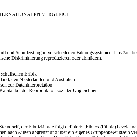
INTERNATIONALEN VERGLEICH
t und Schulleistung in verschiedenen Bildungssystemen. Das Ziel best
nische Diskriminierung reproduzieren oder abmildern.
schulischen Erfolg
land, den Niederlanden und Australien
en zur Dateninterpretation
apital bei der Reproduktion sozialer Ungleichheit
Steindorff, der Ethniziät wie folgt definiert: „Ethnos (Ethnie) bezei
n nach Außen abgrenzt und über ein eigenes Gruppenbewußtsein verfü