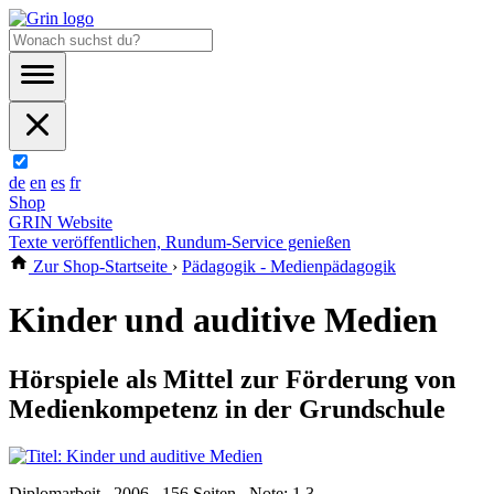
de
en
es
fr
Shop
GRIN Website
Texte veröffentlichen, Rundum-Service genießen
Zur Shop-Startseite
›
Pädagogik - Medienpädagogik
Kinder und auditive Medien
Hörspiele als Mittel zur Förderung von
Medienkompetenz in der Grundschule
Diplomarbeit , 2006 , 156 Seiten , Note: 1,3