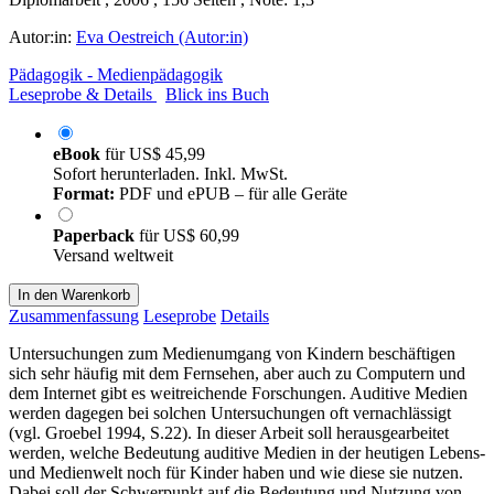
Autor:in:
Eva Oestreich (Autor:in)
Pädagogik - Medienpädagogik
Leseprobe & Details
Blick ins Buch
eBook
für
US$ 45,99
Sofort herunterladen. Inkl. MwSt.
Format:
PDF und ePUB – für alle Geräte
Paperback
für
US$ 60,99
Versand weltweit
In den Warenkorb
Zusammenfassung
Leseprobe
Details
Untersuchungen zum Medienumgang von Kindern beschäftigen
sich sehr häufig mit dem Fernsehen, aber auch zu Computern und
dem Internet gibt es weitreichende Forschungen. Auditive Medien
werden dagegen bei solchen Untersuchungen oft vernachlässigt
(vgl. Groebel 1994, S.22). In dieser Arbeit soll herausgearbeitet
werden, welche Bedeutung auditive Medien in der heutigen Lebens-
und Medienwelt noch für Kinder haben und wie diese sie nutzen.
Dabei soll der Schwerpunkt auf die Bedeutung und Nutzung von