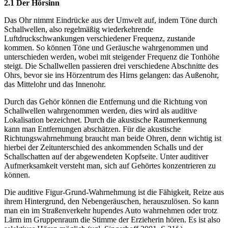
2.1 Der Hörsinn
Das Ohr nimmt Eindrücke aus der Umwelt auf, indem Töne durch
Schallwellen, also regelmäßig wiederkehrende
Luftdruckschwankungen verschiedener Frequenz, zustande
kommen. So können Töne und Geräusche wahrgenommen und
unterschieden werden, wobei mit steigender Frequenz die Tonhöhe
steigt. Die Schallwellen passieren drei verschiedene Abschnitte des
Ohrs, bevor sie ins Hörzentrum des Hirns gelangen: das Außenohr,
das Mittelohr und das Innenohr.
Durch das Gehör können die Entfernung und die Richtung von
Schallwellen wahrgenommen werden, dies wird als auditive
Lokalisation bezeichnet. Durch die akustische Raumerkennung
kann man Entfernungen abschätzen. Für die akustische
Richtungswahrnehmung braucht man beide Ohren, denn wichtig ist
hierbei der Zeitunterschied des ankommenden Schalls und der
Schallschatten auf der abgewendeten Kopfseite. Unter auditiver
Aufmerksamkeit versteht man, sich auf Gehörtes konzentrieren zu
können.
Die auditive Figur-Grund-Wahrnehmung ist die Fähigkeit, Reize aus
ihrem Hintergrund, den Nebengeräuschen, herauszulösen. So kann
man ein im Straßenverkehr hupendes Auto wahrnehmen oder trotz
Lärm im Gruppenraum die Stimme der Erzieherin hören. Es ist also