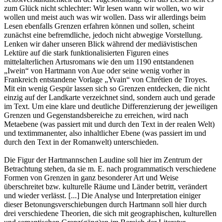
zum Glück nicht schlechter: Wir lesen wann wir wollen, wo wir
wollen und meist auch was wir wollen. Dass wir allerdings beim
Lesen ebenfalls Grenzen erfahren können und sollen, scheint
zunächst eine befremdliche, jedoch nicht abwegige Vorstellung.
Lenken wir daher unseren Blick während der mediävistischen
Lektüre auf die stark funktionalisierten Figuren eines
mittelalterlichen Artusromans wie den um 1190 entstandenen
„Iwein“ von Hartmann von Aue oder seine wenig vorher in
Frankreich entstandene Vorlage „Yvain“ von Chrétien de Troyes.
Mit ein wenig Gespür lassen sich so Grenzen entdecken, die nicht
einzig auf der Landkarte verzeichnet sind, sondern auch und gerade
im Text. Um eine klare und deutliche Differenzierung der jeweiligen
Grenzen und Gegenstandsbereiche zu erreichen, wird nach
Metaebene (was passiert mit und durch den Text in der realen Welt)
und textimmanenter, also inhaltlicher Ebene (was passiert im und
durch den Text in der Romanwelt) unterschieden.
Die Figur der Hartmannschen Laudine soll hier im Zentrum der
Betrachtung stehen, da sie m. E. nach programmatisch verschiedene
Formen von Grenzen in ganz besonderer Art und Weise
überschreitet bzw. kulturelle Räume und Länder betritt, verändert
und wieder verlässt. [...] Die Analyse und Interpretation einiger
dieser Betonungsverschiebungen durch Hartmann soll hier durch
drei verschiedene Theorien, die sich mit geographischen, kulturellen