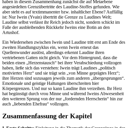
haben in diesem Zusammenhang zunächst die auf Metaebene
angesiedelten Grenzübertritte des Laudine-Stoffes gefunden. Wie
aber steht es auf textimmanenter bzw. inhaltlicher Ebene? Auffällig
ist: Nur Iwein (Yvain) übertritt die Grenze zu Laudines Welt;
Laudine selbst verlässt ihr Reich jedoch nicht, sondern schickt im
Falle der ausbleibenden Rückkehr Iweins eine Botin an den
Artushof.
Ein Wiedersehen zwischen Iwein und Laudine tritt erst am Ende des
zweiten Handlungszyklus ein, wenn Iwein erneut das
Quellenwunder auslöst, allerdings erkennt Laudine ihren
vertriebenen Gatten nicht gleich. Vor dem Hintergrund, dass die
beiden einen „Herzenstausch“ bei ihrer Verabschiedung vollzogen
haben, ließe sich das verstehen: Iwein trägt Laudines „politisch
motiviertes Herz“ und sie trägt sein „von Minne geprägtes Herz“;
ihre Herzen sind sozusagen jeweils zum anderen „übergesprungen“.
Emotionale und geistige Haltungen überschreiten hier
Körpergrenzen. Und nur so kann Laudine ihm verzeihen. Ihr Herz
hat begünstigt durch vrou Minne und während Iweins Abwesenheit
den weiteren Sprung von der nur „fordernden Herrscherin“ hin zur
auch „liebenden Ehefrau“ vollzogen.
Zusammenfassung der Kapitel