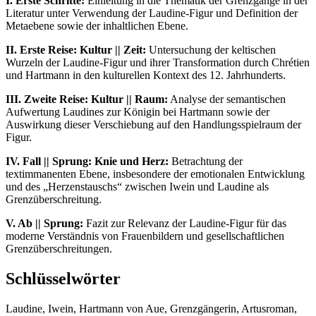
I. Erste Schritte:
Einleitung in die Thematik der Grenzgänge in der
Literatur unter Verwendung der Laudine-Figur und Definition der
Metaebene sowie der inhaltlichen Ebene.
II. Erste Reise: Kultur || Zeit:
Untersuchung der keltischen
Wurzeln der Laudine-Figur und ihrer Transformation durch Chrétien
und Hartmann in den kulturellen Kontext des 12. Jahrhunderts.
III. Zweite Reise: Kultur || Raum:
Analyse der semantischen
Aufwertung Laudines zur Königin bei Hartmann sowie der
Auswirkung dieser Verschiebung auf den Handlungsspielraum der
Figur.
IV. Fall || Sprung: Knie und Herz:
Betrachtung der
textimmanenten Ebene, insbesondere der emotionalen Entwicklung
und des „Herzenstauschs“ zwischen Iwein und Laudine als
Grenzüberschreitung.
V. Ab || Sprung:
Fazit zur Relevanz der Laudine-Figur für das
moderne Verständnis von Frauenbildern und gesellschaftlichen
Grenzüberschreitungen.
Schlüsselwörter
Laudine, Iwein, Hartmann von Aue, Grenzgängerin, Artusroman,