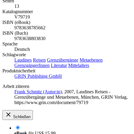
Seiten
13
Katalognummer
V79719
ISBN (eBook)
9783638785662
ISBN (Buch)
9783638803830
Sprache
Deutsch
Schlagworte
Laudines
Reisen
Grenzübergänge
Metaebenen
GrenzgängerInnen
Literatur
Mittelalters
Produktsicherheit
GRIN Publishing GmbH
Arbeit zitieren
Frank Schmitz (Autor:in)
, 2007, Laudines Reisen -
Grenzübergänge und Metaebenen, München, GRIN Verlag,
https://www.grin.com/document/79719
Schließen
eBook
für
US$ 15,99