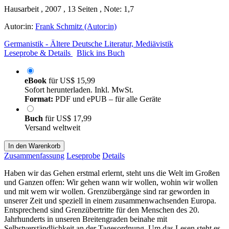
Hausarbeit , 2007 , 13 Seiten , Note: 1,7
Autor:in:
Frank Schmitz (Autor:in)
Germanistik - Ältere Deutsche Literatur, Mediävistik
Leseprobe & Details
Blick ins Buch
eBook
für
US$ 15,99
Sofort herunterladen. Inkl. MwSt.
Format:
PDF und ePUB – für alle Geräte
Buch
für
US$ 17,99
Versand weltweit
In den Warenkorb
Zusammenfassung
Leseprobe
Details
Haben wir das Gehen erstmal erlernt, steht uns die Welt im Großen
und Ganzen offen: Wir gehen wann wir wollen, wohin wir wollen
und mit wem wir wollen. Grenzübergänge sind rar geworden in
unserer Zeit und speziell in einem zusammenwachsenden Europa.
Entsprechend sind Grenzübertritte für den Menschen des 20.
Jahrhunderts in unseren Breitengraden beinahe mit
Selbstverständlichkeit an der Tagesordnung. Um das Lesen steht es