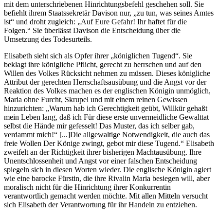
mit dem unterschriebenen Hinrichtungsbefehl geschehen soll. Sie
befiehlt ihrem Staatssekretär Davison nur, „zu tun, was seines Amtes
ist“ und droht zugleich: „Auf Eure Gefahr! Ihr haftet für die
Folgen.“ Sie überlässt Davison die Entscheidung über die
Umsetzung des Todesurteils.
Elisabeth sieht sich als Opfer ihrer „königlichen Tugend“. Sie
beklagt ihre königliche Pflicht, gerecht zu herrschen und auf den
Willen des Volkes Rücksicht nehmen zu müssen. Dieses königliche
Attribut der gerechten Herrschaftsausübung und die Angst vor der
Reaktion des Volkes machen es der englischen Königin unmöglich,
Maria ohne Furcht, Skrupel und mit einem reinen Gewissen
hinzurichten: „Warum hab ich Gerechtigkeit geübt, Willkür gehaßt
mein Leben lang, daß ich Für diese erste unvermeidliche Gewalttat
selbst die Hände mir gefesselt! Das Muster, das ich selber gab,
verdammt mich!“ [...]Die allgewaltige Notwendigkeit, die auch das
freie Wollen Der Könige zwingt, gebot mir diese Tugend.“ Elisabeth
zweifelt an der Richtigkeit ihrer bisherigen Machtausübung. Ihre
Unentschlossenheit und Angst vor einer falschen Entscheidung
spiegeln sich in diesen Worten wieder. Die englische Königin agiert
wie eine barocke Fürstin, die ihre Rivalin Maria besiegen will, aber
moralisch nicht für die Hinrichtung ihrer Konkurrentin
verantwortlich gemacht werden möchte. Mit allen Mitteln versucht
sich Elisabeth der Verantwortung für ihr Handeln zu entziehen.