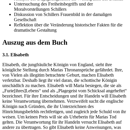
Untersuchung des Freiheitsbegriffs und der
Moralvorstellungen Schillers
Diskussion von Schillers Frauenbild in der damaligen
Gesellschaft
Reflektion über die Veränderung historischer Fakten für die
dramatische Gestaltung
Auszug aus dem Buch
3.1. Elisabeth
Elisabeth, die jungfräuliche Königin von England, sieht ihre
königliche Stellung durch Marias Thronansprüche gefährdet. Ihre,
von Vielen als illegitim betrachtete Geburt, machen Elisabeth
verletzbar. Deshalb liegt ihr viel daran, die schottische Königin
unschädlich zu machen. Elisabeth will Maria besiegen, die sie als
„Furie[ihres]Lebens“ und als „Plagegeist vom Schicksal angeheftet“
bezeichnet. Für ihre Entscheidungen und ihr Handeln will Elisabeth
keine Verantwortung übernehmen. Verzweifelt sucht die englische
Königin nach Gründen, die ihr Unterzeichnen des
Hinrichtungsbefehls rechtfertigen, und zugleich jede Schuld von ihr
weisen. Um keinen Preis will sie als Urheberin für Marias Tod
gelten. Die Verantwortung für ihr Handeln versucht Elisabeth auf
andere zu übertragen. So gibt Elisabeth keine Anweisungen, was