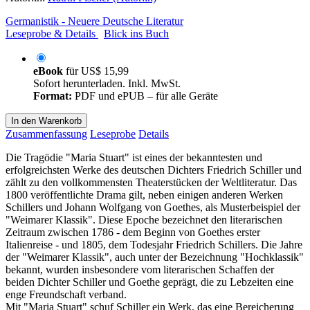
Germanistik - Neuere Deutsche Literatur
Leseprobe & Details
Blick ins Buch
eBook
für
US$ 15,99
Sofort herunterladen. Inkl. MwSt.
Format:
PDF und ePUB – für alle Geräte
In den Warenkorb
Zusammenfassung
Leseprobe
Details
Die Tragödie "Maria Stuart" ist eines der bekanntesten und
erfolgreichsten Werke des deutschen Dichters Friedrich Schiller und
zählt zu den vollkommensten Theaterstücken der Weltliteratur. Das
1800 veröffentlichte Drama gilt, neben einigen anderen Werken
Schillers und Johann Wolfgang von Goethes, als Musterbeispiel der
"Weimarer Klassik". Diese Epoche bezeichnet den literarischen
Zeitraum zwischen 1786 - dem Beginn von Goethes erster
Italienreise - und 1805, dem Todesjahr Friedrich Schillers. Die Jahre
der "Weimarer Klassik", auch unter der Bezeichnung "Hochklassik"
bekannt, wurden insbesondere vom literarischen Schaffen der
beiden Dichter Schiller und Goethe geprägt, die zu Lebzeiten eine
enge Freundschaft verband.
Mit "Maria Stuart" schuf Schiller ein Werk, das eine Bereicherung