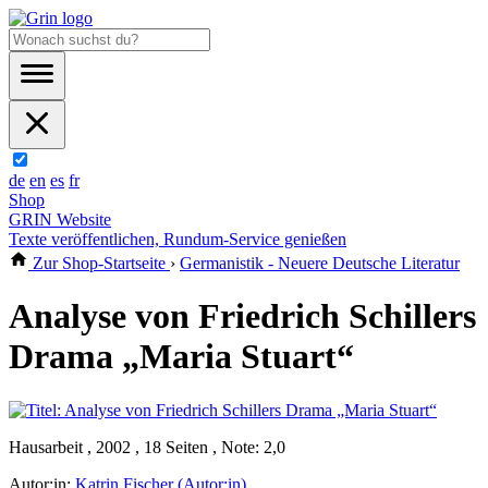
de
en
es
fr
Shop
GRIN Website
Texte veröffentlichen, Rundum-Service genießen
Zur Shop-Startseite
›
Germanistik - Neuere Deutsche Literatur
Analyse von Friedrich Schillers
Drama „Maria Stuart“
Hausarbeit , 2002 , 18 Seiten , Note: 2,0
Autor:in:
Katrin Fischer (Autor:in)