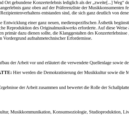
und Ort gebundene Konzerterlebnis lediglich als der „zweite[...] Weg“
Klangerlebnis ganz oben auf der Präferenzliste der Musikkonsumenten fe
ezipientenverhaltens entstanden sind, die sich ganz deutlich von dene
e Entwicklung einer ganz neuen, medienspezifischen Ästhetik begünsti
ische Reproduktion des Originalmusikwerks erforderte. Auf diese Weise ä
gen primär dazu dienen sollte, die Klanggestalten des Konzerterlebnisse
im Vordergrund aufnahmetechnischer Erfordernisse.
ufbau der Arbeit vor und erläutert die verwendete Quellenlage sowie d
ATTE:
Hier werden die Demokratisierung der Musikkultur sowie die M
Ergebnisse der Arbeit zusammen und bewertet die Rolle der Schallplatt
kkultur, Musikkommunikation, Konsumsoziologie, Studioproduktion, Li