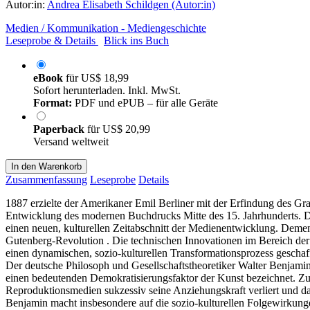
Autor:in:
Andrea Elisabeth Schildgen (Autor:in)
Medien / Kommunikation - Mediengeschichte
Leseprobe & Details
Blick ins Buch
eBook
für
US$ 18,99
Sofort herunterladen. Inkl. MwSt.
Format:
PDF und ePUB – für alle Geräte
Paperback
für
US$ 20,99
Versand weltweit
In den Warenkorb
Zusammenfassung
Leseprobe
Details
1887 erzielte der Amerikaner Emil Berliner mit der Erfindung des 
Entwicklung des modernen Buchdrucks Mitte des 15. Jahrhunderts. Di
einen neuen, kulturellen Zeitabschnitt der Medienentwicklung. Demen
Gutenberg-Revolution . Die technischen Innovationen im Bereich der
einen dynamischen, sozio-kulturellen Transformationsprozess geschaffe
Der deutsche Philosoph und Gesellschaftstheoretiker Walter Benjamin h
einen bedeutenden Demokratisierungsfaktor der Kunst bezeichnet. Zug
Reproduktionsmedien sukzessiv seine Anziehungskraft verliert und da
Benjamin macht insbesondere auf die sozio-kulturellen Folgewirkunge