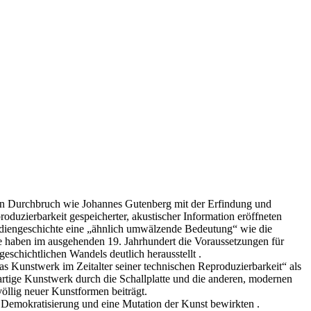
hen Durchbruch wie Johannes Gutenberg mit der Erfindung und
uzierbarkeit gespeicherter, akustischer Information eröffneten
Mediengeschichte eine „ähnlich umwälzende Bedeutung“ wie die
e haben im ausgehenden 19. Jahrhundert die Voraussetzungen für
eschichtlichen Wandels deutlich herausstellt .
Das Kunstwerk im Zeitalter seiner technischen Reproduzierbarkeit“ als
artige Kunstwerk durch die Schallplatte und die anderen, modernen
öllig neuer Kunstformen beiträgt.
e Demokratisierung und eine Mutation der Kunst bewirkten .