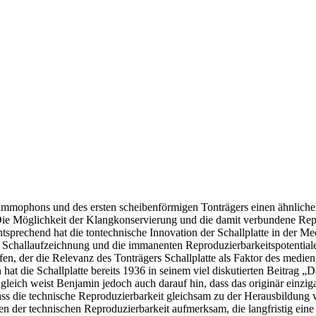
Grammophons und des ersten scheibenförmigen Tonträgers einen ähnlic
e Möglichkeit der Klangkonservierung und die damit verbundene Reprod
tsprechend hat die tontechnische Innovation der Schallplatte in der 
 Schallaufzeichnung und die immanenten Reproduzierbarkeitspotential
n, der die Relevanz des Tonträgers Schallplatte als Faktor des medieng
at die Schallplatte bereits 1936 in seinem viel diskutierten Beitrag „
leich weist Benjamin jedoch auch darauf hin, dass das originär einzig
ss die technische Reproduzierbarkeit gleichsam zu der Herausbildung v
n der technischen Reproduzierbarkeit aufmerksam, die langfristig ein