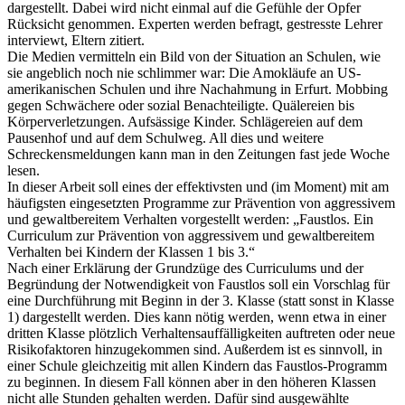
dargestellt. Dabei wird nicht einmal auf die Gefühle der Opfer
Rücksicht genommen. Experten werden befragt, gestresste Lehrer
interviewt, Eltern zitiert.
Die Medien vermitteln ein Bild von der Situation an Schulen, wie
sie angeblich noch nie schlimmer war: Die Amokläufe an US-
amerikanischen Schulen und ihre Nachahmung in Erfurt. Mobbing
gegen Schwächere oder sozial Benachteiligte. Quälereien bis
Körperverletzungen. Aufsässige Kinder. Schlägereien auf dem
Pausenhof und auf dem Schulweg. All dies und weitere
Schreckensmeldungen kann man in den Zeitungen fast jede Woche
lesen.
In dieser Arbeit soll eines der effektivsten und (im Moment) mit am
häufigsten eingesetzten Programme zur Prävention von aggressivem
und gewaltbereitem Verhalten vorgestellt werden: „Faustlos. Ein
Curriculum zur Prävention von aggressivem und gewaltbereitem
Verhalten bei Kindern der Klassen 1 bis 3.“
Nach einer Erklärung der Grundzüge des Curriculums und der
Begründung der Notwendigkeit von Faustlos soll ein Vorschlag für
eine Durchführung mit Beginn in der 3. Klasse (statt sonst in Klasse
1) dargestellt werden. Dies kann nötig werden, wenn etwa in einer
dritten Klasse plötzlich Verhaltensauffälligkeiten auftreten oder neue
Risikofaktoren hinzugekommen sind. Außerdem ist es sinnvoll, in
einer Schule gleichzeitig mit allen Kindern das Faustlos-Programm
zu beginnen. In diesem Fall können aber in den höheren Klassen
nicht alle Stunden gehalten werden. Dafür sind ausgewählte