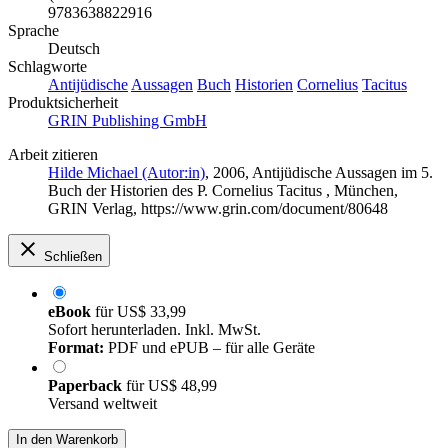
9783638822916
Sprache
Deutsch
Schlagworte
Antijüdische
Aussagen
Buch
Historien
Cornelius
Tacitus
Produktsicherheit
GRIN Publishing GmbH
Arbeit zitieren
Hilde Michael (Autor:in)
, 2006, Antijüdische Aussagen im 5.
Buch der Historien des P. Cornelius Tacitus , München,
GRIN Verlag, https://www.grin.com/document/80648
Schließen
eBook
für
US$ 33,99
Sofort herunterladen. Inkl. MwSt.
Format:
PDF und ePUB – für alle Geräte
Paperback
für
US$ 48,99
Versand weltweit
In den Warenkorb