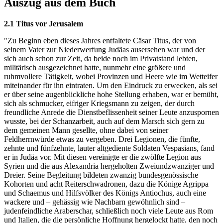
Auszug aus dem Buch
2.1 Titus vor Jerusalem
"Zu Beginn eben dieses Jahres entfaltete Cäsar Titus, der von
seinem Vater zur Niederwerfung Judäas ausersehen war und der
sich auch schon zur Zeit, da beide noch im Privatstand lebten,
militärisch ausgezeichnet hatte, nunmehr eine größere und
ruhmvollere Tätigkeit, wobei Provinzen und Heere wie im Wetteifer
miteinander für ihn eintraten. Um den Eindruck zu erwecken, als sei
er über seine augenblickliche hohe Stellung erhaben, war er bemüht,
sich als schmucker, eifriger Kriegsmann zu zeigen, der durch
freundliche Anrede die Dienstbeflissenheit seiner Leute anzuspornen
wusste, bei der Schanzarbeit, auch auf dem Marsch sich gern zu
dem gemeinen Mann gesellte, ohne dabei von seiner
Feldherrnwürde etwas zu vergeben. Drei Legionen, die fünfte,
zehnte und fünfzehnte, lauter altgediente Soldaten Vespasians, fand
er in Judäa vor. Mit diesen vereinigte er die zwölfte Legion aus
Syrien und die aus Alexandria hergeholten Zweiundzwanziger und
Dreier. Seine Begleitung bildeten zwanzig bundesgenössische
Kohorten und acht Reiterschwadronen, dazu die Könige Agrippa
und Schaemus und Hilfsvölker des Königs Antiochus, auch eine
wackere und – gehässig wie Nachbarn gewöhnlich sind –
judenfeindliche Araberschar, schließlich noch viele Leute aus Rom
und Italien, die die persönliche Hoffnung hergelockt hatte, den noch