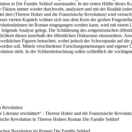
lution in Die Familie Seldorf auseinander. In der ersten Hälfte dieses 
 Fiktion immer wieder durchwebt, analysiert und mit der Realität (oder
l drei (Therese Huber und die Französische Revolution) wird versucht
eses vierten Kapitels widmet sich nun dem Kern der groben Fragestellung
evolutionärinnen im Roman eingegangen werden kann, wird mit einem Un
e folgende Analyse gelegt. Die Schilderung des zeitgenössischen öffen
ichkeit diesen innerhalb der öffentlichen Diskussion einzuordnen. A
iblichen Figuren betrachtet, wobei jedoch der Schwerpunkt auf die po
gt werden soll. Mittels verschiedener Forschungsmeinungen und eigene
olution steht. In der Schlussbetrachtung sollen schließlich die wichti
n Revolution
ie Literatur erschüttert“ - Therese Huber und die Französische Revoluti
ösische Revolution in Therese Hubers Roman Die Familie Seldorf
sischen Revolution im Roman Die Familie Seldorf