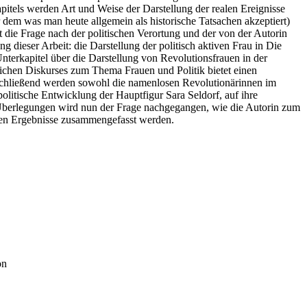
Kapitels werden Art und Weise der Darstellung der realen Ereignisse
 dem was man heute allgemein als historische Tatsachen akzeptiert)
 die Frage nach der politischen Verortung und der von der Autorin
 dieser Arbeit: die Darstellung der politisch aktiven Frau in Die
terkapitel über die Darstellung von Revolutionsfrauen in der
tlichen Diskurses zum Thema Frauen und Politik bietet einen
nschließend werden sowohl die namenlosen Revolutionärinnen im
litische Entwicklung der Hauptfigur Sara Seldorf, auf ihre
r Überlegungen wird nun der Frage nachgegangen, wie die Autorin zum
gsten Ergebnisse zusammengefasst werden.
on