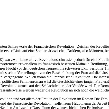
bekannten Schlagworte der Französischen Revolution - Zeichen der Rebel
’ in erster Linie auf eine Solidarität zwischen Brüdern, also Männern,
) war zwar keine aktive Revolutionsschwester, jedoch für eine Frau ih
fessorentochter vor allem im französisch besetzten Mainz in Berührung,
er Flucht vor den deutschen Truppen ins schweizer Exil, verfolgte Th
össischen Vorstellungen von der Beschränkung der Frau auf die häusli
en Vergangenheit - allen voran die Französische Revolution. Die intens
politischen Familienroman wird die Geschichte einer jungen Frau erzäh
r Revolutionsarmee auf den Schlachtfeldern der Vendée wird. Der Roman
teressanterweise werden weder die Revolution an sich noch die weibliche 
volution und vor allem der Frau in der Revolution im Roman Die Famili
 und die Französische Revolution – sollen zum Hauptthema der Arbeit 
eßenden Analyse der Darstellung der zeitgeschichtlichen Ereignisse und