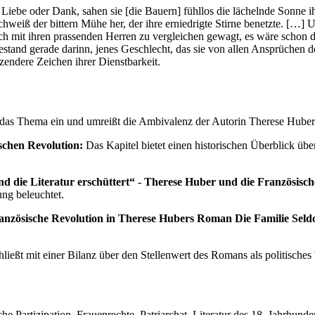
be oder Dank, sahen sie [die Bauern] fühllos die lächelnde Sonne ihre
weiß der bittern Mühe her, der ihre erniedrigte Stirne benetzte. […] Ung
 sich mit ihren prassenden Herren zu vergleichen gewagt, es wäre schon 
and gerade darinn, jenes Geschlecht, das sie von allen Ansprüchen der
zendere Zeichen ihrer Dienstbarkeit.
n das Thema ein und umreißt die Ambivalenz der Autorin Therese Huber
schen Revolution:
Das Kapitel bietet einen historischen Überblick übe
and die Literatur erschüttert“ - Therese Huber und die Französisc
ung beleuchtet.
ranzösische Revolution in Therese Hubers Roman Die Familie Seldo
hließt mit einer Bilanz über den Stellenwert des Romans als politische
he Partizipation, Frauenrechte, Patriarchat, Literatur des 18. Jahrhund