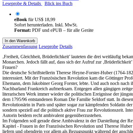
Leseprobe & Details
Blick ins Buch
eBook
für
US$ 18,99
Sofort herunterladen. Inkl. MwSt.
Format:
PDF und ePUB – für alle Geräte
In den Warenkorb
Zusammenfassung
Leseprobe
Details
‚Freiheit, Gleichheit, Brüderlichkeit’ lauteten die drei weitläufig 
Monarchen. Jedoch fällt auf, dass sich der Aufruf zur ‚Brüderlichkeit
Frauen?
Die deutsche Schriftstellerin Therese Heyne-Forster-Huber (1764-1829
interessiert. Mit der Französischen Revolution kam die Göttinger Pro
Ehemann, dem Jakobiner Georg Forster, lebte. Und auch noch nach ihr
Nachbarland Frankreich aufmerksam. Entgegen allen gängigen zeitgen
literarischen Werk immer wieder die politischen Ereignisse der jüngst
dem 1795/96 entstandenen Roman Die Familie Seldorf statt. In diesem 
Revolutionärin in Paris und später sogar zur kämpfenden Soldatin de
sondern speziell auf die politisch aktive Frau zur Revolutionszeit. In
Autorin beidem recht ambivalent gegenüberzustehen.
Im Folgenden soll gerade diese Ambivalenz in der Darstellung der Re
Kapitel - Frauen in der Französischen Revolution und Therese Huber
liefern und obendrein vor allem als Bezugspunkt während der anschli