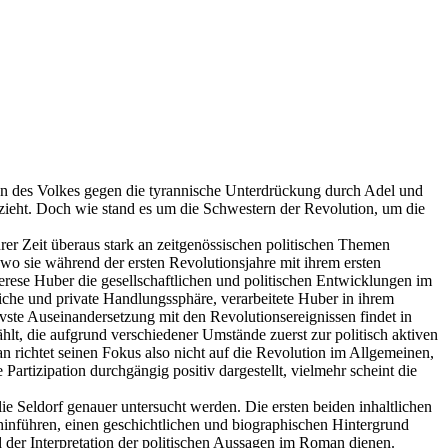
lion des Volkes gegen die tyrannische Unterdrückung durch Adel und
 bezieht. Doch wie stand es um die Schwestern der Revolution, um die
rer Zeit überaus stark an zeitgenössischen politischen Themen
 wo sie während der ersten Revolutionsjahre mit ihrem ersten
erese Huber die gesellschaftlichen und politischen Entwicklungen im
che und private Handlungssphäre, verarbeitete Huber in ihrem
ivste Auseinandersetzung mit den Revolutionsereignissen findet in
lt, die aufgrund verschiedener Umstände zuerst zur politisch aktiven
 richtet seinen Fokus also nicht auf die Revolution im Allgemeinen,
Partizipation durchgängig positiv dargestellt, vielmehr scheint die
e Seldorf genauer untersucht werden. Die ersten beiden inhaltlichen
hinführen, einen geschichtlichen und biographischen Hintergrund
 der Interpretation der politischen Aussagen im Roman dienen.