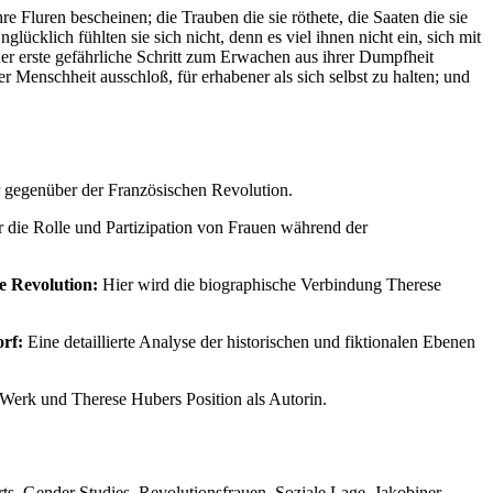
 Fluren bescheinen; die Trauben die sie röthete, die Saaten die sie
lücklich fühlten sie sich nicht, denn es viel ihnen nicht ein, sich mit
der erste gefährliche Schritt zum Erwachen aus ihrer Dumpfheit
 Menschheit ausschloß, für erhabener als sich selbst zu halten; und
 gegenüber der Französischen Revolution.
r die Rolle und Partizipation von Frauen während der
he Revolution:
Hier wird die biographische Verbindung Therese
rf:
Eine detaillierte Analyse der historischen und fiktionalen Ebenen
s Werk und Therese Hubers Position als Autorin.
erts, Gender Studies, Revolutionsfrauen, Soziale Lage, Jakobiner,