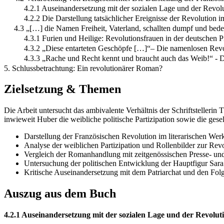
4.2.1 Auseinandersetzung mit der sozialen Lage und der Revol
4.2.2 Die Darstellung tatsächlicher Ereignisse der Revolution 
4.3 „[…] die Namen Freiheit, Vaterland, schallten dumpf und bede
4.3.1 Furien und Heilige: Revolutionsfrauen in der deutschen P
4.3.2 „Diese entarteten Geschöpfe […]“– Die namenlosen Revo
4.3.3 „Rache und Recht kennt und braucht auch das Weib!“ - D
5. Schlussbetrachtung: Ein revolutionärer Roman?
Zielsetzung & Themen
Die Arbeit untersucht das ambivalente Verhältnis der Schriftstelleri
inwieweit Huber die weibliche politische Partizipation sowie die gesel
Darstellung der Französischen Revolution im literarischen Wer
Analyse der weiblichen Partizipation und Rollenbilder zur Revo
Vergleich der Romanhandlung mit zeitgenössischen Presse- und
Untersuchung der politischen Entwicklung der Hauptfigur Sara
Kritische Auseinandersetzung mit dem Patriarchat und den Folge
Auszug aus dem Buch
4.2.1 Auseinandersetzung mit der sozialen Lage und der Revolut