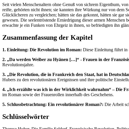
Seit vielen Menschenaltern ohne Genuß von sichrem Eigenthum, von Lie
reifte, gehörten nicht ihnen; sie kannten ihre Würkung nur von dem Sch
Glücklicheren zu vergleichen; hätten sie das gekonnt, hätten sie gar
gewesen. Die seelentröstende Erniedrigung dieser armen Menschen best
erwachte je ein Funken von Ehrgeiz in ihnen, so befriedigten ihn glän
Zusammenfassung der Kapitel
1. Einleitung: Die Revolution im Roman:
Diese Einleitung führt i
2. „Da werden Weiber zu Hyänen […]“ - Frauen in der Französi
Revolutionsjahre.
3. „Die Revolution, die in Frankreich den Staat, hat in Deutschl
Hubers zu den revolutionären Ereignissen und ihre politische Einstell
4. „Ich erzählte was ich in der Wirklichkeit wahrnahm“ – Die F
im Roman sowie der Frauenrollen innerhalb des Geschehens.
5. Schlussbetrachtung: Ein revolutionärer Roman?:
Die Arbeit sc
Schlüsselwörter
Therese Huber, Die Familie Seldorf, Französische Revolution, Politisc