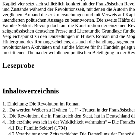
Kapitel vier setzt sich schließlich konkret mit der Französischen Revo
und Zustände während der Revolutionszeit, mit denen die Autorin ihre
verglichen. Anhand dieser Untersuchungen und mit Verweis auf Kapite
intendierten politischen Aussage zu beantworten. Die zweite Hälfte di
Familie Seldorf. Bevor jedoch auf die Konstruktion der einzelnen R
zeitgenössischen deutschen Presse und Literatur die Grundlage für di
Vergleichspunkt zu den Darstellungen in Hubers Roman und die Mögl
Hintergrund des Romangeschehens, als auch die handlungstragenden we
revolutionären Aktivitäten und auf die Motive für ihr Handeln gele
umstrittenen Thema der weiblichen politischen Beteiligung in der Rev
Leseprobe
Inhaltsverzeichnis
1. Einleitung: Die Revolution im Roman
2. „Da werden Weiber zu Hyänen […]“ - Frauen in der Französische
3. „Die Revolution, die in Frankreich den Staat, hat in Deutschland d
4. „Ich erzählte was ich in der Wirklichkeit wahrnahm“ – Die Franz
4.1 Die Familie Seldorf (1794)
4.2 Verarbeitung von Zeitgeschichte: Die Darstellung der Franzö