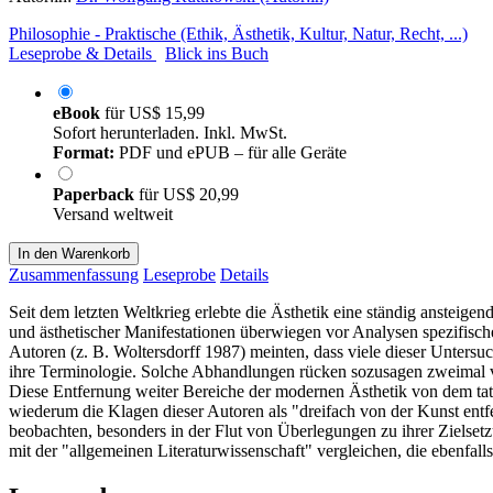
Philosophie - Praktische (Ethik, Ästhetik, Kultur, Natur, Recht, ...)
Leseprobe & Details
Blick ins Buch
eBook
für
US$ 15,99
Sofort herunterladen. Inkl. MwSt.
Format:
PDF und ePUB – für alle Geräte
Paperback
für
US$ 20,99
Versand weltweit
In den Warenkorb
Zusammenfassung
Leseprobe
Details
Seit dem letzten Weltkrieg erlebte die Ästhetik eine ständig ansteig
und ästhetischer Manifestationen überwiegen vor Analysen spezifisch
Autoren (z. B. Woltersdorff 1987) meinten, dass viele dieser Untersu
ihre Terminologie. Solche Abhandlungen rücken sozusagen zweimal vo
Diese Entfernung weiter Bereiche der modernen Ästhetik von dem tat
wiederum die Klagen dieser Autoren als "dreifach von der Kunst entf
beobachten, besonders in der Flut von Überlegungen zu ihrer Zielset
mit der "allgemeinen Literaturwissenschaft" vergleichen, die ebenfal