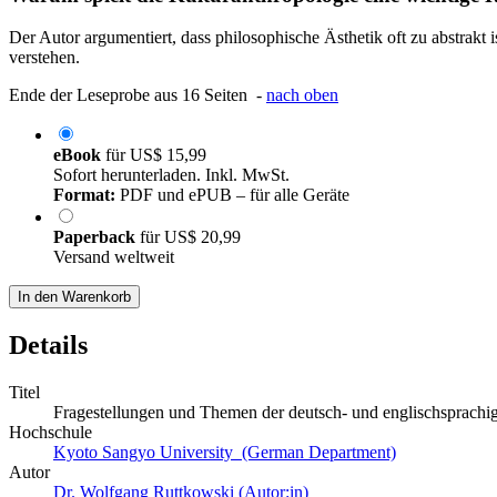
Der Autor argumentiert, dass philosophische Ästhetik oft zu abstrakt
verstehen.
Ende der Leseprobe aus 16 Seiten -
nach oben
eBook
für
US$ 15,99
Sofort herunterladen. Inkl. MwSt.
Format:
PDF und ePUB – für alle Geräte
Paperback
für
US$ 20,99
Versand weltweit
In den Warenkorb
Details
Titel
Fragestellungen und Themen der deutsch- und englischsprachige
Hochschule
Kyoto Sangyo University (German Department)
Autor
Dr. Wolfgang Ruttkowski (Autor:in)