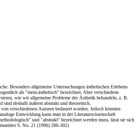
Sprache. Besonders allgemeine Untersuchungen ästhetischen Erlebens
gentlich als "meta-ästhetisch" bezeichnet. Aber verschiedene
sieren, wie wir allgemeine Probleme der Ästhetik behandeln, z. B.
ind deshalb äußerst abstrakt und theoretisch.
st von verschiedenen Autoren bedauert worden. Jedoch könnten
e analoge Entwicklung kann man in der Literaturwissenschaft
ethodologisch" und "abstrakt" bezeichnet werden muss, lässt sie sich
Humanities S. No. 21 (1996) 286-302)