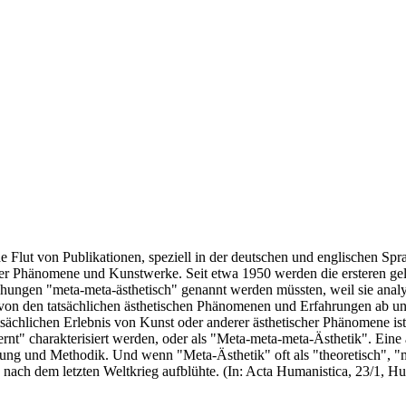
ende Flut von Publikationen, speziell in der deutschen und englischen 
er Phänomene und Kunstwerke. Seit etwa 1950 werden die ersteren gele
chungen "meta-meta-ästhetisch" genannt werden müssten, weil sie analy
n den tatsächlichen ästhetischen Phänomenen und Erfahrungen ab und s
sächlichen Erlebnis von Kunst oder anderer ästhetischer Phänomene i
ernt" charakterisiert werden, oder als "Meta-meta-meta-Ästhetik". Ein
zung und Methodik. Und wenn "Meta-Ästhetik" oft als "theoretisch", "m
ls nach dem letzten Weltkrieg aufblühte. (In: Acta Humanistica, 23/1, 