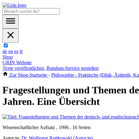
de
en
es
fr
Shop
GRIN Website
Texte veröffentlichen, Rundum-Service genießen
Zur Shop-Startseite
›
Philosophie - Praktische (Ethik, Ästhetik, Kul
Fragestellungen und Themen der 
Jahren. Eine Übersicht
Wissenschaftlicher Aufsatz , 1996 , 16 Seiten
Autor:in:
Dr. Wolfgang Ruttkowski (Autor:in)