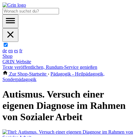
de
en
es
fr
Shop
GRIN Website
Texte veröffentlichen, Rundum-Service genießen
Zur Shop-Startseite
›
Pädagogik - Heilpädagogik,
Sonderpädagogik
Autismus. Versuch einer
eigenen Diagnose im Rahmen
von Sozialer Arbeit