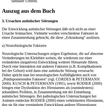
familiäre Umfeld.
Auszug aus dem Buch
3. Ursachen autistischer Störungen
Die Entwicklung autistischer Störungen läßt sich nicht an einer
Ursache festmachen. Vielmehr werden verschiedene Faktoren in
einen Zusammenhang gebracht, die diese „Erkrankung“ auslösen.
a) Neurobiologische Faktoren
Neurologische Untersuchungen zeigen Ergebnisse, die auf abnorme
Veränderungen im Kleinhirn weisen, die wiederum zur einer
veränderten (negativen) Entwicklung weiterer Hirnareale führen.
Durch eine Interaktion mit anderen Faktoren (z.B. Komplikationen
bei der Geburt) wird dann eine autistische Störung verursacht.
Daher spricht man bei neurologischen Auffälligkeiten auch von
„Prädisponierenden Faktoren“ (vgl. CORDES & PETERMANN
2000). KUSCH & PETERMANN (1991), sowie RODIER (2000)
bringen eine Dysfunktion des Hirnstamms als (zumindestens)
sekundäres Problem, in Zusammenhang mit der Entstehung
autistischer Störungen. Bei pathologischen Untersuchungen bei
Autisten entdeckte RODIER (2000) einen verkleinerten Hirnstamm,
den sie für eine verminderte Entwicklung anderer Hirnregionen