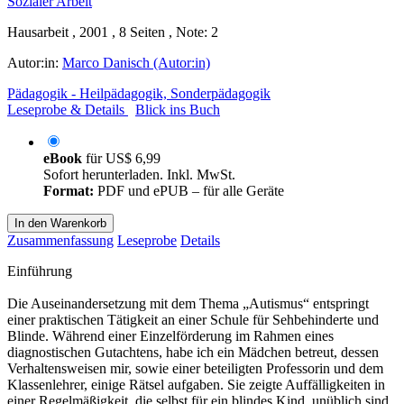
Hausarbeit , 2001 , 8 Seiten , Note: 2
Autor:in:
Marco Danisch (Autor:in)
Pädagogik - Heilpädagogik, Sonderpädagogik
Leseprobe & Details
Blick ins Buch
eBook
für
US$ 6,99
Sofort herunterladen. Inkl. MwSt.
Format:
PDF und ePUB – für alle Geräte
In den Warenkorb
Zusammenfassung
Leseprobe
Details
Einführung
Die Auseinandersetzung mit dem Thema „Autismus“ entspringt
einer praktischen Tätigkeit an einer Schule für Sehbehinderte und
Blinde. Während einer Einzelförderung im Rahmen eines
diagnostischen Gutachtens, habe ich ein Mädchen betreut, dessen
Verhaltensweisen mir, sowie einer beteiligten Professorin und dem
Klassenlehrer, einige Rätsel aufgaben. Sie zeigte Auffälligkeiten in
einer Regelmäßigkeit, die selbst für ein blindes Kind, unüblich sind.