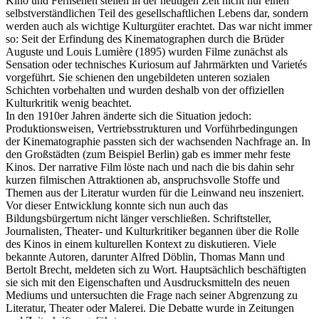
Kino und Fernsehen stellen in der heutigen Zeit nicht nur einen
selbstverständlichen Teil des gesellschaftlichen Lebens dar, sondern
werden auch als wichtige Kulturgüter erachtet. Das war nicht immer
so: Seit der Erfindung des Kinematographen durch die Brüder
Auguste und Louis Lumière (1895) wurden Filme zunächst als
Sensation oder technisches Kuriosum auf Jahrmärkten und Varietés
vorgeführt. Sie schienen den ungebildeten unteren sozialen
Schichten vorbehalten und wurden deshalb von der offiziellen
Kulturkritik wenig beachtet.
In den 1910er Jahren änderte sich die Situation jedoch:
Produktionsweisen, Vertriebsstrukturen und Vorführbedingungen
der Kinematographie passten sich der wachsenden Nachfrage an. In
den Großstädten (zum Beispiel Berlin) gab es immer mehr feste
Kinos. Der narrative Film löste nach und nach die bis dahin sehr
kurzen filmischen Attraktionen ab, anspruchsvolle Stoffe und
Themen aus der Literatur wurden für die Leinwand neu inszeniert.
Vor dieser Entwicklung konnte sich nun auch das
Bildungsbürgertum nicht länger verschließen. Schriftsteller,
Journalisten, Theater- und Kulturkritiker begannen über die Rolle
des Kinos in einem kulturellen Kontext zu diskutieren. Viele
bekannte Autoren, darunter Alfred Döblin, Thomas Mann und
Bertolt Brecht, meldeten sich zu Wort. Hauptsächlich beschäftigten
sie sich mit den Eigenschaften und Ausdrucksmitteln des neuen
Mediums und untersuchten die Frage nach seiner Abgrenzung zu
Literatur, Theater oder Malerei. Die Debatte wurde in Zeitungen