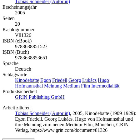
Tobias Schneider (Autor:in)
Erscheinungsjahr
2005
Seiten
20
Katalognummer
V81326
ISBN (eBook)
9783638851527
ISBN (Buch)
9783638853651
Sprache
Deutsch
Schlagworte
Kinodebatte
Egon
Friedell
Georg
Lukács
Hugo
Hofmannsthal
Meinung
Medium
Film
Intermedialität
Produktsicherheit
GRIN Publishing GmbH
Arbeit zitieren
Tobias Schneider (Autor:in)
, 2005, Kinodebatte (1909-1929):
Egon Friedell, Georg Lukács, Hugo von Hofmannsthal und
ihre Meinung zum neuen Medium Film, München, GRIN
Verlag, https://www.grin.com/document/81326