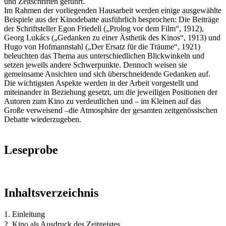
und Zeitschriften geführt.
Im Rahmen der vorliegenden Hausarbeit werden einige ausgewählte
Beispiele aus der Kinodebatte ausführlich besprochen: Die Beiträge
der Schriftsteller Egon Friedell („Prolog vor dem Film“, 1912),
Georg Lukács („Gedanken zu einer Ästhetik des Kinos“, 1913) und
Hugo von Hofmannstahl („Der Ersatz für die Träume“, 1921)
beleuchten das Thema aus unterschiedlichen Blickwinkeln und
setzen jeweils andere Schwerpunkte. Dennoch weisen sie
gemeinsame Ansichten und sich überschneidende Gedanken auf.
Die wichtigsten Aspekte werden in der Arbeit vorgestellt und
miteinander in Beziehung gesetzt, um die jeweiligen Positionen der
Autoren zum Kino zu verdeutlichen und – im Kleinen auf das
Große verweisend –die Atmosphäre der gesamten zeitgenössischen
Debatte wiederzugeben.
Leseprobe
Inhaltsverzeichnis
1. Einleitung
2. Kino als Ausdruck des Zeitgeistes