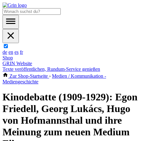
de
en
es
fr
Shop
GRIN Website
Texte veröffentlichen, Rundum-Service genießen
Zur Shop-Startseite
›
Medien / Kommunikation -
Mediengeschichte
Kinodebatte (1909-1929): Egon
Friedell, Georg Lukács, Hugo
von Hofmannsthal und ihre
Meinung zum neuen Medium