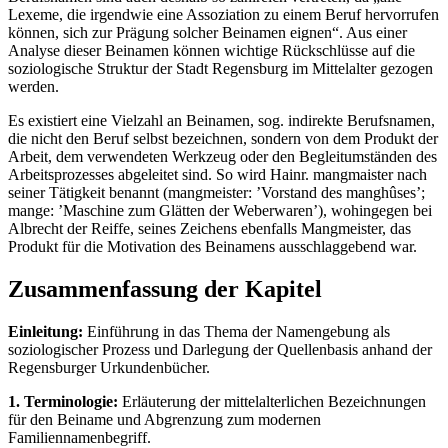
Lexeme, die irgendwie eine Assoziation zu einem Beruf hervorrufen
können, sich zur Prägung solcher Beinamen eignen“. Aus einer
Analyse dieser Beinamen können wichtige Rückschlüsse auf die
soziologische Struktur der Stadt Regensburg im Mittelalter gezogen
werden.
Es existiert eine Vielzahl an Beinamen, sog. indirekte Berufsnamen,
die nicht den Beruf selbst bezeichnen, sondern von dem Produkt der
Arbeit, dem verwendeten Werkzeug oder den Begleitumständen des
Arbeitsprozesses abgeleitet sind. So wird Hainr. mangmaister nach
seiner Tätigkeit benannt (mangmeister: ’Vorstand des manghûses’;
mange: ’Maschine zum Glätten der Weberwaren’), wohingegen bei
Albrecht der Reiffe, seines Zeichens ebenfalls Mangmeister, das
Produkt für die Motivation des Beinamens ausschlaggebend war.
Zusammenfassung der Kapitel
Einleitung:
Einführung in das Thema der Namengebung als
soziologischer Prozess und Darlegung der Quellenbasis anhand der
Regensburger Urkundenbücher.
1. Terminologie:
Erläuterung der mittelalterlichen Bezeichnungen
für den Beiname und Abgrenzung zum modernen
Familiennamenbegriff.