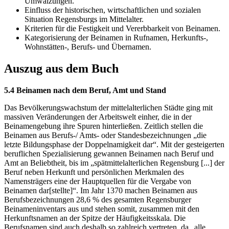
Umwälzungen.
Einfluss der historischen, wirtschaftlichen und sozialen
Situation Regensburgs im Mittelalter.
Kriterien für die Festigkeit und Vererbbarkeit von Beinamen.
Kategorisierung der Beinamen in Rufnamen, Herkunfts-,
Wohnstätten-, Berufs- und Übernamen.
Auszug aus dem Buch
5.4 Beinamen nach dem Beruf, Amt und Stand
Das Bevölkerungswachstum der mittelalterlichen Städte ging mit
massiven Veränderungen der Arbeitswelt einher, die in der
Beinamengebung ihre Spuren hinterließen. Zeitlich stellen die
Beinamen aus Berufs-/ Amts- oder Standesbezeichnungen „die
letzte Bildungsphase der Doppelnamigkeit dar“. Mit der gesteigerten
beruflichen Spezialisierung gewannen Beinamen nach Beruf und
Amt an Beliebtheit, bis im „spätmittelalterlichen Regensburg [...] der
Beruf neben Herkunft und persönlichen Merkmalen des
Namensträgers eine der Hauptquellen für die Vergabe von
Beinamen dar[stellte]“. Im Jahr 1370 machen Beinamen aus
Berufsbezeichnungen 28,6 % des gesamten Regensburger
Beinameninventars aus und stehen somit, zusammen mit den
Herkunftsnamen an der Spitze der Häufigkeitsskala. Die
Berufsnamen sind auch deshalb so zahlreich vertreten, da „alle