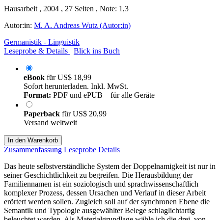
Hausarbeit , 2004 , 27 Seiten , Note: 1,3
Autor:in:
M. A. Andreas Wutz (Autor:in)
Germanistik - Linguistik
Leseprobe & Details
Blick ins Buch
eBook
für
US$ 18,99
Sofort herunterladen. Inkl. MwSt.
Format:
PDF und ePUB – für alle Geräte
Paperback
für
US$ 20,99
Versand weltweit
In den Warenkorb
Zusammenfassung
Leseprobe
Details
Das heute selbstverständliche System der Doppelnamigkeit ist nur in
seiner Geschichtlichkeit zu begreifen. Die Herausbildung der
Familiennamen ist ein soziologisch und sprachwissenschaftlich
komplexer Prozess, dessen Ursachen und Verlauf in dieser Arbeit
erörtert werden sollen. Zugleich soll auf der synchronen Ebene die
Semantik und Typologie ausgewählter Belege schlaglichtartig
beleuchtet werden. Als Materialgrundlage wähle ich die drei, von