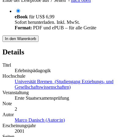
Ende der Leseprobe aus 7 Seiten -
nach oben
eBook
für
US$ 6,99
Sofort herunterladen. Inkl. MwSt.
Format:
PDF und ePUB – für alle Geräte
In den Warenkorb
Details
Titel
Erlebnispädagogik
Hochschule
Universität Bremen (Studiengang Erziehungs- und
Gesellschaftswissenschaften)
Veranstaltung
Erste Staatsexamensprüfung
Note
2
Autor
Marco Danisch (Autor:in)
Erscheinungsjahr
2001
Seiten