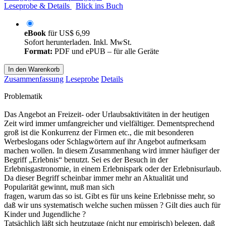
Leseprobe & Details
Blick ins Buch
eBook
für
US$ 6,99
Sofort herunterladen. Inkl. MwSt.
Format:
PDF und ePUB – für alle Geräte
In den Warenkorb
Zusammenfassung
Leseprobe
Details
Problematik
Das Angebot an Freizeit- oder Urlaubsaktivitäten in der heutigen
Zeit wird immer umfangreicher und vielfältiger. Dementsprechend
groß ist die Konkurrenz der Firmen etc., die mit besonderen
Werbeslogans oder Schlagwörtern auf ihr Angebot aufmerksam
machen wollen. In diesem Zusammenhang wird immer häufiger der
Begriff „Erlebnis“ benutzt. Sei es der Besuch in der
Erlebnisgastronomie, in einem Erlebnispark oder der Erlebnisurlaub.
Da dieser Begriff scheinbar immer mehr an Aktualität und
Popularität gewinnt, muß man sich
fragen, warum das so ist. Gibt es für uns keine Erlebnisse mehr, so
daß wir uns systematisch welche suchen müssen ? Gilt dies auch für
Kinder und Jugendliche ?
Tatsächlich läßt sich heutzutage (nicht nur empirisch) belegen, daß