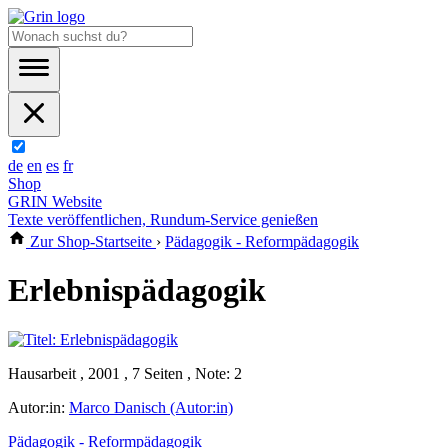
de
en
es
fr
Shop
GRIN Website
Texte veröffentlichen, Rundum-Service genießen
Zur Shop-Startseite
›
Pädagogik - Reformpädagogik
Erlebnispädagogik
Hausarbeit , 2001 , 7 Seiten , Note: 2
Autor:in:
Marco Danisch (Autor:in)
Pädagogik - Reformpädagogik