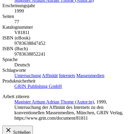
Magister Artium Adrian Thome (Autor:in)
Erscheinungsjahr
1999
Seiten
77
Katalognummer
V81811
ISBN (eBook)
9783638847452
ISBN (Buch)
9783638852241
Sprache
Deutsch
Schlagworte
Untersuchung
Affinität
Internets
Massenmedien
Produktsicherheit
GRIN Publishing GmbH
Arbeit zitieren
Magister Artium Adrian Thome (Autor:in)
, 1999,
Untersuchung der Affinität des Internets zu den
konventionellen Massenmedien, München, GRIN Verlag,
https://www.grin.com/document/81811
Schließen