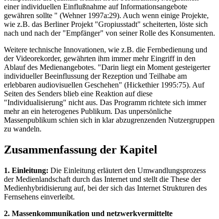
einer individuellen Einflußnahme auf Informationsangebote
gewähren sollte " (Wehner 1997a:29). Auch wenn einige Projekte,
wie z.B. das Berliner Projekt "Gropiusstadt" scheiterten, löste sich
nach und nach der "Empfänger" von seiner Rolle des Konsumenten.
Weitere technische Innovationen, wie z.B. die Fernbedienung und
der Videorekorder, gewährten ihm immer mehr Eingriff in den
Ablauf des Medienangebotes. "Darin liegt ein Moment gesteigerter
individueller Beeinflussung der Rezeption und Teilhabe am
erlebbaren audiovisuellen Geschehen" (Hickethier 1995:75). Auf
Seiten des Senders blieb eine Reaktion auf diese
"Individualisierung" nicht aus. Das Programm richtete sich immer
mehr an ein heterogenes Publikum. Das unpersönliche
Massenpublikum schien sich in klar abzugrenzenden Nutzergruppen
zu wandeln.
Zusammenfassung der Kapitel
1. Einleitung:
Die Einleitung erläutert den Umwandlungsprozess
der Medienlandschaft durch das Internet und stellt die These der
Medienhybridisierung auf, bei der sich das Internet Strukturen des
Fernsehens einverleibt.
2. Massenkommunikation und netzwerkvermittelte