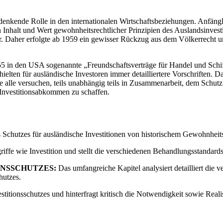
denkende Rolle in den internationalen Wirtschaftsbeziehungen. Anfäng
n Inhalt und Wert gewohnheitsrechtlicher Prinzipien des Auslandsinvesti
r. Daher erfolgte ab 1959 ein gewisser Rückzug aus dem Völkerrecht 
855 in den USA sogenannte „Freundschaftsverträge für Handel und Schi
ielten für ausländische Investoren immer detailliertere Vorschriften. Da
e alle versuchen, teils unabhängig teils in Zusammenarbeit, dem Schutz 
 Investitionsabkommen zu schaffen.
 Schutzes für ausländische Investitionen von historischem Gewohnheit
riffe wie Investition und stellt die verschiedenen Behandlungsstandards,
ONSSCHUTZES:
Das umfangreiche Kapitel analysiert detailliert di
hutzes.
titionsschutzes und hinterfragt kritisch die Notwendigkeit sowie Reali