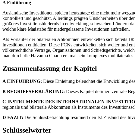
A Einführung
Ausländische Investitionen spielen heutzutage eine nicht mehr wegzu
kontrolliert und geschützt. Allerdings prägten Unsicherheiten über de
größeres Investitionshindernis in entwicklungsschwachen Ländern da
welche klare Maßstäbe für niedergelassene Investitionen aufstellen.
Als Vorläufer der bilateralen Abkommen entwickelten sich bereits 1
Investitionen enthielten. Diese FCNs entwickelten sich weiter und enth
völkerrechtliche Verträge, Organisationen und Schiedsgerichte, welch
man durch die Havanna Charta erstmals ein komplexes multilaterales
Zusammenfassung der Kapitel
A EINFÜHRUNG:
Diese Einleitung beleuchtet die Entwicklung des
B BEGRIFFSERKLÄRUNG:
Dieses Kapitel definiert zentrale Beg
C INSTRUMENTE DES INTERNATIONALEN INVESTITI
regionale und bilaterale Abkommen als Instrumente des Investitionssc
D FAZIT:
Die Schlussbetrachtung resümiert den Ist-Zustand des Inves
Schlüsselwörter