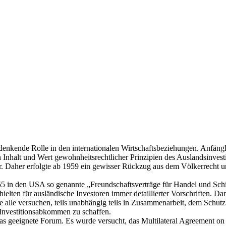
denkende Rolle in den internationalen Wirtschaftsbeziehungen. Anfäng
n Inhalt und Wert gewohnheitsrechtlicher Prinzipien des Auslandsinvesti
r. Daher erfolgte ab 1959 ein gewisser Rückzug aus dem Völkerrecht 
855 in den USA so genannte „Freundschaftsverträge für Handel und Sch
ielten für ausländische Investoren immer detaillierter Vorschriften. Dan
e alle versuchen, teils unabhängig teils in Zusammenarbeit, dem Schutz 
 Investitionsabkommen zu schaffen.
as geeignete Forum. Es wurde versucht, das Multilateral Agreement o