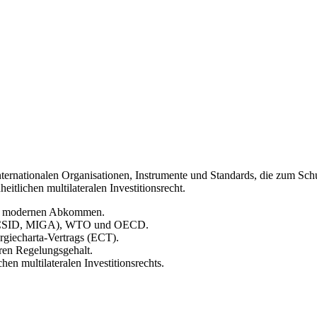
internationalen Organisationen, Instrumente und Standards, die zum Sch
itlichen multilateralen Investitionsrecht.
 zu modernen Abkommen.
l. ICSID, MIGA), WTO und OECD.
iecharta-Vertrags (ECT).
eren Regelungsgehalt.
en multilateralen Investitionsrechts.