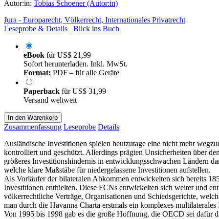
Autor:in:
Tobias Schoener (Autor:in)
Jura - Europarecht, Völkerrecht, Internationales Privatrecht
Leseprobe & Details
Blick ins Buch
eBook
für
US$ 21,99
Sofort herunterladen. Inkl. MwSt.
Format:
PDF – für alle Geräte
Paperback
für
US$ 31,99
Versand weltweit
In den Warenkorb
Zusammenfassung
Leseprobe
Details
Ausländische Investitionen spielen heutzutage eine nicht mehr wegzu
kontrolliert und geschützt. Allerdings prägten Unsicherheiten über de
größeres Investitionshindernis in entwicklungsschwachen Ländern da
welche klare Maßstäbe für niedergelassene Investitionen aufstellen.
Als Vorläufer der bilateralen Abkommen entwickelten sich bereits 1
Investitionen enthielten. Diese FCNs entwickelten sich weiter und enth
völkerrechtliche Verträge, Organisationen und Schiedsgerichte, welch
man durch die Havanna Charta erstmals ein komplexes multilaterales
Von 1995 bis 1998 gab es die große Hoffnung, die OECD sei dafür d