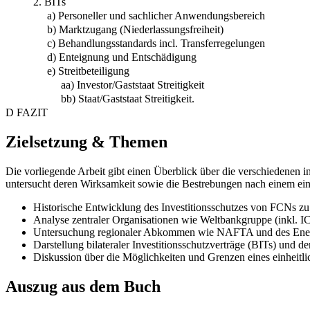
2. BITs
a) Personeller und sachlicher Anwendungsbereich
b) Marktzugang (Niederlassungsfreiheit)
c) Behandlungsstandards incl. Transferregelungen
d) Enteignung und Entschädigung
e) Streitbeteiligung
aa) Investor/Gaststaat Streitigkeit
bb) Staat/Gaststaat Streitigkeit.
D FAZIT
Zielsetzung & Themen
Die vorliegende Arbeit gibt einen Überblick über die verschiedenen 
untersucht deren Wirksamkeit sowie die Bestrebungen nach einem einhe
Historische Entwicklung des Investitionsschutzes von FCNs
Analyse zentraler Organisationen wie Weltbankgruppe (ink
Untersuchung regionaler Abkommen wie NAFTA und des Energ
Darstellung bilateraler Investitionsschutzverträge (BITs) und d
Diskussion über die Möglichkeiten und Grenzen eines einheitlich
Auszug aus dem Buch