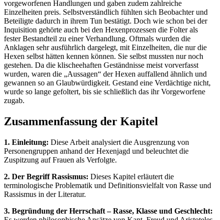
vorgeworfenen Handlungen und gaben zudem zahlreiche
Einzelheiten preis. Selbstverständlich fühlten sich Beobachter und
Beteiligte dadurch in ihrem Tun bestätigt. Doch wie schon bei der
Inquisition gehörte auch bei den Hexenprozessen die Folter als
fester Bestandteil zu einer Verhandlung. Oftmals wurden die
Anklagen sehr ausführlich dargelegt, mit Einzelheiten, die nur die
Hexen selbst hätten kennen können. Sie selbst mussten nur noch
gestehen. Da die klischeehaften Geständnisse meist vorverfasst
wurden, waren die „Aussagen“ der Hexen auffallend ähnlich und
gewannen so an Glaubwürdigkeit. Gestand eine Verdächtige nicht,
wurde so lange gefoltert, bis sie schließlich das ihr Vorgeworfene
zugab.
Zusammenfassung der Kapitel
1. Einleitung:
Diese Arbeit analysiert die Ausgrenzung von
Personengruppen anhand der Hexenjagd und beleuchtet die
Zuspitzung auf Frauen als Verfolgte.
2. Der Begriff Rassismus:
Dieses Kapitel erläutert die
terminologische Problematik und Definitionsvielfalt von Rasse und
Rassismus in der Literatur.
3. Begründung der Herrschaft – Rasse, Klasse und Geschlecht:
Es werden philosophische Ansätze von Kant, Freud und Aristoteles