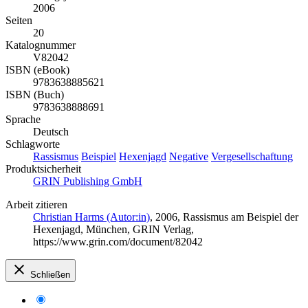
2006
Seiten
20
Katalognummer
V82042
ISBN (eBook)
9783638885621
ISBN (Buch)
9783638888691
Sprache
Deutsch
Schlagworte
Rassismus
Beispiel
Hexenjagd
Negative
Vergesellschaftung
Produktsicherheit
GRIN Publishing GmbH
Arbeit zitieren
Christian Harms (Autor:in)
, 2006, Rassismus am Beispiel der
Hexenjagd, München, GRIN Verlag,
https://www.grin.com/document/82042
Schließen