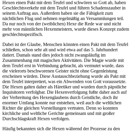
Hexen einen Pakt mit dem Teufel und schwören so Gott ab, haben
Geschlechtsverkehr mit dem Teufel und führen Schadenszauber in
seinem Auftrag aus. Außerdem haben sie die Fähigkeit zum
nächtlichen Flug und nehmen regelmäßig an Versammlungen teil.
Da nur noch von der (weiblichen) Hexe die Rede war und nicht
mehr von männlichen Hexenmeistern, wurde dieses Konzept zudem
geschlechtsspezifisch.
Dabei ist der Glaube, Menschen könnten einen Pakt mit dem Teufel
schließen, schon sehr alt und wird etwa auf das 5. Jahrhundert
datiert. Damals stand dies jedoch nicht zwangsläufig im
Zusammenhang mit magischen Aktivitäten. Die Magie wurde mit
dem Teufel erst in Verbindung gebracht, als vermutet wurde, dass
die vielerorts beschworenen Geister nicht ohne Gegenleistung
erscheinen würden. Diese Austauschbeziehung wurde als Pakt mit
dem Teufel interpretiert, was ein Abwenden von Gott voraussetzte.
Die Hexen galten daher als Häretiker und wurden durch päpstliche
Inquisitoren verfolgbar. Die Hexenverfolgung fußte daher auch auf
der Verbreitung des Hexenglaubens durch Geistliche, doch ihr
enormer Umfang konnte nur entstehen, weil auch die weltlichen
Richter die gleichen Vorstellungen vertraten. Denn so konnten
kirchliche und weltliche Gerichte gemeinsam und mit großer
Durchschlagskraft Hexen verfolgen.
Häufig bekannten sich die Hexen während der Prozesse zu den