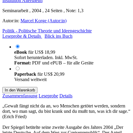
Seminararbeit , 2004 , 24 Seiten , Note: 1,3
Autor:in:
Marcel Korge (Autor:in)
Politik - Politische Theorie und Ideengeschichte
Leseprobe & Details
Blick ins Buch
eBook
für
US$ 18,99
Sofort herunterladen. Inkl. MwSt.
Format:
PDF und ePUB – für alle Geräte
Paperback
für
US$ 20,99
Versand weltweit
In den Warenkorb
Zusammenfassung
Leseprobe
Details
„Gewalt fängt nicht da an, wo Menschen getötet werden, sondern
dort, wo man sagt, du bist krank und du mußt tun, was ich dir sage.“
(Erich Fried)
Der Spiegel betitelte seine zweite Ausgabe des Jahres 2004 „Der
letzte Deutsche. Auf dem Weg zur Greisenrepublik“. Der Anteil