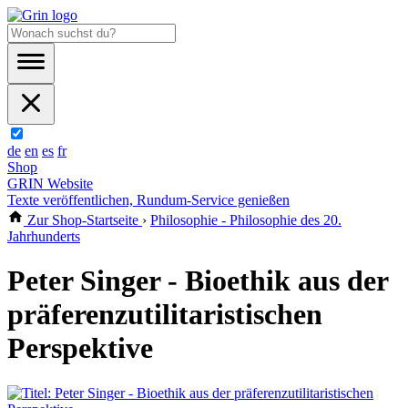
de
en
es
fr
Shop
GRIN Website
Texte veröffentlichen, Rundum-Service genießen
Zur Shop-Startseite
›
Philosophie - Philosophie des 20.
Jahrhunderts
Peter Singer - Bioethik aus der
präferenzutilitaristischen
Perspektive