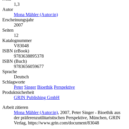
1,3
Autor
Mona Mähler (Autor:in)
Erscheinungsjahr
2007
Seiten
12
Katalognummer
V83048
ISBN (eBook)
9783638895378
ISBN (Buch)
9783656059677
Sprache
Deutsch
Schlagworte
Peter
Singer
Bioethik
Perspektive
Produktsicherheit
GRIN Publishing GmbH
Arbeit zitieren
Mona Mähler (Autor:in)
, 2007, Peter Singer - Bioethik aus
der präferenzutilitaristischen Perspektive, München, GRIN
Verlag, https://www.grin.com/document/83048