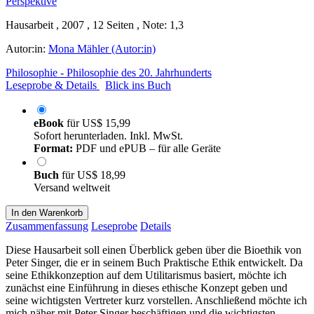
Hausarbeit , 2007 , 12 Seiten , Note: 1,3
Autor:in:
Mona Mähler (Autor:in)
Philosophie - Philosophie des 20. Jahrhunderts
Leseprobe & Details
Blick ins Buch
eBook
für
US$ 15,99
Sofort herunterladen. Inkl. MwSt.
Format:
PDF und ePUB – für alle Geräte
Buch
für
US$ 18,99
Versand weltweit
In den Warenkorb
Zusammenfassung
Leseprobe
Details
Diese Hausarbeit soll einen Überblick geben über die Bioethik von
Peter Singer, die er in seinem Buch Praktische Ethik entwickelt. Da
seine Ethikkonzeption auf dem Utilitarismus basiert, möchte ich
zunächst eine Einführung in dieses ethische Konzept geben und
seine wichtigsten Vertreter kurz vorstellen. Anschließend möchte ich
mich näher mit Peter Singer beschäftigen und die wichtigsten