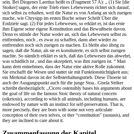
sein. Bei Diogenes Laertius heißt es (Fragment 57 A): ,, (1) Sie [die
Stoiker] sagen, der erste Trieb eines Lebewesens richtet sich darauf,
sich selbst zu erhalten, weil die Natur es von Anfang an sich zueigen
mache, wie Chrysipp im ersten Buche seiner Schrift Über die
Endziele sagt. (2) Für jedes Lebewesen, so erklärt er, ist das erste
ihm Eigene seine eigene Konstitution und das Bewußtsein davon.
Denn es stünde der Natur weder an, sich das Lebewesen selbst zu
entfremden, noch , es zwar zu schaffen, dann aber wieder zu
entfremden noch sich zueigen zu machen. Es bleibt also übrig zu
sagen, daß die Natur, als sie es konstiuierte, es sich selbst zueigen
machte. So nämlich erklärt es sich, daß das Lebewesen das abwehrt,
was schädlich ist , und das akzeptiert, was ihm zueigen ist. “ Man
kann dem entnehmen, dass der Natur eine aktive Rolle zukommt.
Sie erschafft die Wesen und stattet sie mit Funktionstüchtigkeit aus;
ein Merkmal davon ist der Selbsterhaltungstrieb. Diese Thoerie ist
auch der Ausgangspunkt auch für die junge Stoa.. Gisela Striker
schreibt diesbezüglich: ,,Cicero ostensibly bases his arguments about
the goal of life on the famous Stoic theory of natural concern
(oikeiosis), according to which all animals, including humans, are
endowed by nature with an instinct for self-preservation. That is,
more precisely, they are born with some not very articulate
conception of their own selves, or ther “constitution” (sustasis), and
they are inclined to care about it.
Zusammenfassung der Kapitel