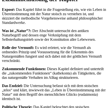
Exposé:
Das Kapitel führt in die Fragestellung ein, wie ein Leben in
Übereinstimmung mit der Natur stoisch zu verstehen ist, und
skizziert die methodische Vorgehensweise anhand philosophischer
Standardwerke.
Was ist „Natur”?:
Der Abschnitt untersucht den antiken
Naturbegriff und dessen enge Verknüpfung mit dem
Selbsterhaltungstrieb sowie der Konstitution aller Lebewesen.
Rolle der Vernunft:
Es wird erörtert, wie die Vernunft als
ordnendes Prinzip und Voraussetzung für die Erkenntnis des
Naturgemäßen fungiert und sich dabei mit der göttlichen Vernunft
verschränkt.
Zukommende Funktionen:
Dieses Kapitel definiert und unterteilt
die „zukommenden Funktionen“ (kathekonta) als Tätigkeiten, die
das naturgemäße Verhalten im Alltag strukturieren.
Das Endziel:
Die Untersuchung befasst sich mit dem stoischen
„telos“ und klärt, inwieweit das „Leben in Übereinstimmung mit der
Natur“ mit dem Begriff des menschlichen Glücks (eudaimonia)
identisch ist.
Politische Theorie:
Das Kapitel beleuchtet den stoischen