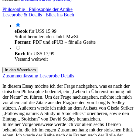
Philosophie - Philosophie der Antike
Leseprobe & Details
Blick ins Buch
eBook
für
US$ 15,99
Sofort herunterladen. Inkl. MwSt.
Format:
PDF und ePUB – für alle Geräte
Buch
für
US$ 17,99
Versand weltweit
In den Warenkorb
Zusammenfassung
Leseprobe
Details
In diesem Essay möchte ich der Frage nachgehen, was es nach der
stoischen Philosophie bedeutet, ein ,,Leben in Überenstimmung mit
der Natur” zu führen. Um der Frage nachzugehen, möchte ich mich
vor allem auf die Zitate aus der Fragmenten von Long & Sedley
stützen. Außerem werde ich mich an dem Aufsatz von Gisela Striker
,,Following nature: A Study in Stoic ethics” orientieren, sowie den
Eintrag ,, Stoicism” von David Sedley heranziehen.
In meiner Vorgehensweise werde ich vor allem sechs Themen
behandeln, die ich im engen Zusammenhang mit der stoischen Ethik
sehen. Ich werde der Reihe nach die Fragen nach der Rolle der