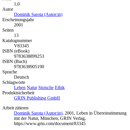
1,0
Autor
Dominik Sarota (Autor:in)
Erscheinungsjahr
2001
Seiten
13
Katalognummer
V83345
ISBN (eBook)
9783638899253
ISBN (Buch)
9783638905190
Sprache
Deutsch
Schlagworte
Leben
Natur
Stoische
Ethik
Produktsicherheit
GRIN Publishing GmbH
Arbeit zitieren
Dominik Sarota (Autor:in)
, 2001, Leben in Übereinstimmung
mit der Natur, München, GRIN Verlag,
https://www.grin.com/document/83345