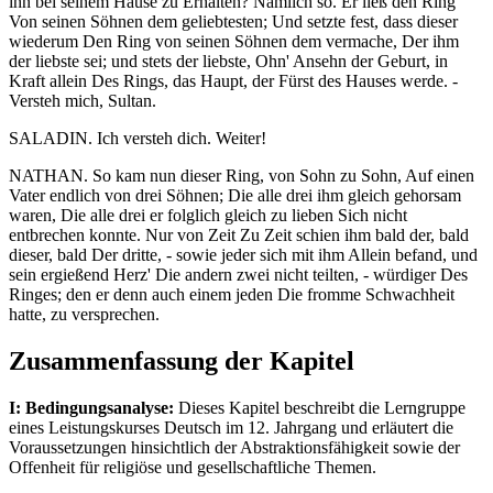
ihn bei seinem Hause zu Erhalten? Nämlich so. Er ließ den Ring
Von seinen Söhnen dem geliebtesten; Und setzte fest, dass dieser
wiederum Den Ring von seinen Söhnen dem vermache, Der ihm
der liebste sei; und stets der liebste, Ohn' Ansehn der Geburt, in
Kraft allein Des Rings, das Haupt, der Fürst des Hauses werde. -
Versteh mich, Sultan.
SALADIN. Ich versteh dich. Weiter!
NATHAN. So kam nun dieser Ring, von Sohn zu Sohn, Auf einen
Vater endlich von drei Söhnen; Die alle drei ihm gleich gehorsam
waren, Die alle drei er folglich gleich zu lieben Sich nicht
entbrechen konnte. Nur von Zeit Zu Zeit schien ihm bald der, bald
dieser, bald Der dritte, - sowie jeder sich mit ihm Allein befand, und
sein ergießend Herz' Die andern zwei nicht teilten, - würdiger Des
Ringes; den er denn auch einem jeden Die fromme Schwachheit
hatte, zu versprechen.
Zusammenfassung der Kapitel
I: Bedingungsanalyse:
Dieses Kapitel beschreibt die Lerngruppe
eines Leistungskurses Deutsch im 12. Jahrgang und erläutert die
Voraussetzungen hinsichtlich der Abstraktionsfähigkeit sowie der
Offenheit für religiöse und gesellschaftliche Themen.