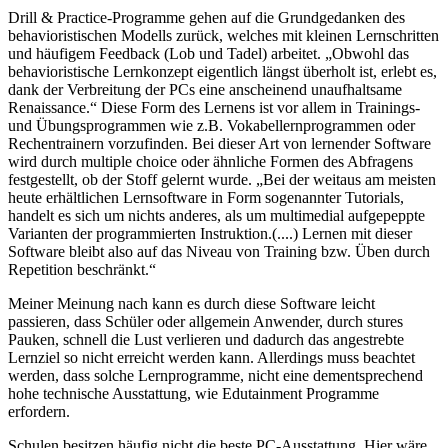
Drill & Practice-Programme gehen auf die Grundgedanken des
behavioristischen Modells zurück, welches mit kleinen Lernschritten
und häufigem Feedback (Lob und Tadel) arbeitet. „Obwohl das
behavioristische Lernkonzept eigentlich längst überholt ist, erlebt es,
dank der Verbreitung der PCs eine anscheinend unaufhaltsame
Renaissance.“ Diese Form des Lernens ist vor allem in Trainings-
und Übungsprogrammen wie z.B. Vokabellernprogrammen oder
Rechentrainern vorzufinden. Bei dieser Art von lernender Software
wird durch multiple choice oder ähnliche Formen des Abfragens
festgestellt, ob der Stoff gelernt wurde. „Bei der weitaus am meisten
heute erhältlichen Lernsoftware in Form sogenannter Tutorials,
handelt es sich um nichts anderes, als um multimedial aufgepeppte
Varianten der programmierten Instruktion.(....) Lernen mit dieser
Software bleibt also auf das Niveau von Training bzw. Üben durch
Repetition beschränkt.“
Meiner Meinung nach kann es durch diese Software leicht
passieren, dass Schüler oder allgemein Anwender, durch stures
Pauken, schnell die Lust verlieren und dadurch das angestrebte
Lernziel so nicht erreicht werden kann. Allerdings muss beachtet
werden, dass solche Lernprogramme, nicht eine dementsprechend
hohe technische Ausstattung, wie Edutainment Programme
erfordern.
Schulen besitzen häufig nicht die beste PC-Ausstattung. Hier wäre