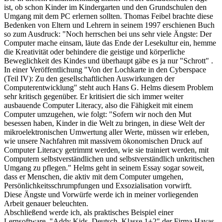
ist, ob schon Kinder im Kindergarten und den Grundschulen den
Umgang mit dem PC erlernen sollten. Thomas Feibel brachte diese
Bedenken von Eltern und Lehrern in seinem 1997 erschienen Buch
so zum Ausdruck: "Noch herrschen bei uns sehr viele Ängste: Der
Computer mache einsam, läute das Ende der Lesekultur ein, hemme
die Kreativität oder behindere die geistige und körperliche
Beweglichkeit des Kindes und überhaupt gäbe es ja nur "Schrott" .
In einer Veröffentlichung "Von der Lochkarte in den Cyberspace
(Teil IV): Zu den gesellschaftlichen Auswirkungen der
Computerentwicklung" steht auch Hans G. Helms diesem Problem
sehr kritisch gegenüber. Er kritisiert die sich immer weiter
ausbauende Computer Literacy, also die Fähigkeit mit einem
Computer umzugehen, wie folgt: "Sofern wir noch den Mut
besessen haben, Kinder in die Welt zu bringen, in diese Welt der
mikroelektronischen Umwertung aller Werte, müssen wir erleben,
wie unsere Nachfahren mit massivem ökonomischen Druck auf
Computer Literacy getrimmt werden, wie sie trainiert werden, mit
Computern selbstverständlichen und selbstverständlich unkritischen
Umgang zu pflegen." Helms geht in seinem Essay sogar soweit,
dass er Menschen, die aktiv mit dem Computer umgehen,
Persönlichkeitsschrumpfungen und Exsozialisation vorwirft.
Diese Ängste und Vorwürfe werde ich in meiner vorliegenden
Arbeit genauer beleuchten.
Abschließend werde ich, als praktisches Beispiel einer
Lernsoftware, "Addy Kids, Deutsch, Klasse 1+2" der Firma Havas