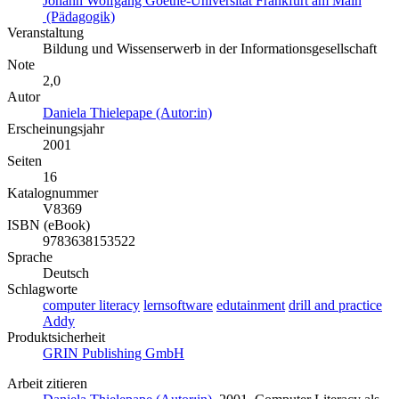
Johann Wolfgang Goethe-Universität Frankfurt am Main
(Pädagogik)
Veranstaltung
Bildung und Wissenserwerb in der Informationsgesellschaft
Note
2,0
Autor
Daniela Thielepape (Autor:in)
Erscheinungsjahr
2001
Seiten
16
Katalognummer
V8369
ISBN (eBook)
9783638153522
Sprache
Deutsch
Schlagworte
computer literacy
lernsoftware
edutainment
drill and practice
Addy
Produktsicherheit
GRIN Publishing GmbH
Arbeit zitieren