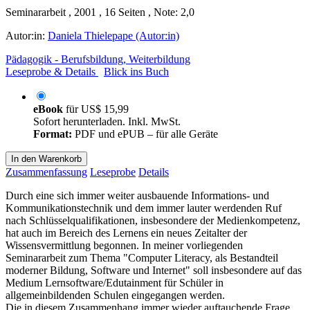
Seminararbeit , 2001 , 16 Seiten , Note: 2,0
Autor:in:
Daniela Thielepape (Autor:in)
Pädagogik - Berufsbildung, Weiterbildung
Leseprobe & Details
Blick ins Buch
eBook
für
US$ 15,99
Sofort herunterladen. Inkl. MwSt.
Format:
PDF und ePUB – für alle Geräte
In den Warenkorb
Zusammenfassung
Leseprobe
Details
Durch eine sich immer weiter ausbauende Informations- und
Kommunikationstechnik und dem immer lauter werdenden Ruf
nach Schlüsselqualifikationen, insbesondere der Medienkompetenz,
hat auch im Bereich des Lernens ein neues Zeitalter der
Wissensvermittlung begonnen. In meiner vorliegenden
Seminararbeit zum Thema "Computer Literacy, als Bestandteil
moderner Bildung, Software und Internet" soll insbesondere auf das
Medium Lernsoftware/Edutainment für Schüler in
allgemeinbildenden Schulen eingegangen werden.
Die in diesem Zusammenhang immer wieder auftauchende Frage