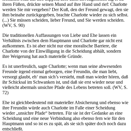
ihren Füßen, drückte seinen Mund auf ihre Hand und rief: Charlotte
werden Sie mir vergeben? Der Kuß, den der Freund gewagt, den sie
ihm beinahe zurückgegeben, brachte Charlotte wieder zu sich selbst.
(...) Sie müssen scheiden, lieber Freund, und Sie werden scheiden.
(WV, S. 90)
Die traditionellen Auffassungen von Liebe und Ehe lassen ein
Verhältnis zwischen dem Hauptmann und Charlotte gar nicht erst
aufkommen. Es ist aber nicht nur eine moralische Barriere, die
Charlotte von der Einwilligung in die Scheidung abhält, sondern
ihre Weigerung hat auch materielle Gründe.
Es ist unerfreulich, sagte Charlotte; wenn man seine abwesenden
Freunde irgend einmal geborgen, eine Freundin, die man liebt,
versorgt glaubt, eh‘ man sich’s versieht, muß man wieder hören, daß
ihr Schicksal im Schwanken ist, und daß sie erst wieder neue und
vielleicht abermals unsichre Pfade des Lebens betreten soll. (WV, S.
72)
Ehe ist gleichbedeutend mit materieller Absicherung und ebenso wie
ihre Freundin würde auch Charlotte im Falle einer Scheidung
wieder „unsichre Pfade“ betreten. Für sie ist der Gedanke an eine
Scheidung und eine neue Verbindung also ebenso fern wie für den
Hauptmann und so ist es zu spät, als sie sich später doch noch dazu
entschließt.