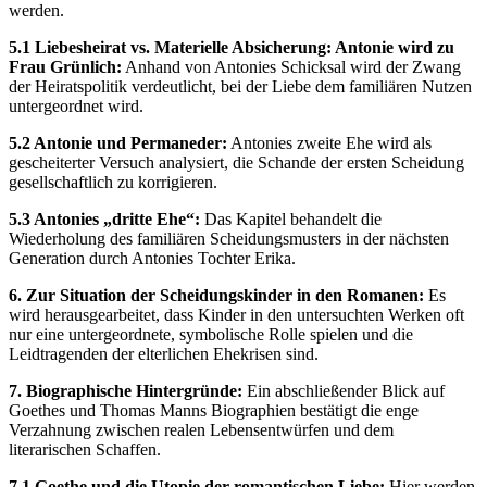
werden.
5.1 Liebesheirat vs. Materielle Absicherung: Antonie wird zu
Frau Grünlich:
Anhand von Antonies Schicksal wird der Zwang
der Heiratspolitik verdeutlicht, bei der Liebe dem familiären Nutzen
untergeordnet wird.
5.2 Antonie und Permaneder:
Antonies zweite Ehe wird als
gescheiterter Versuch analysiert, die Schande der ersten Scheidung
gesellschaftlich zu korrigieren.
5.3 Antonies „dritte Ehe“:
Das Kapitel behandelt die
Wiederholung des familiären Scheidungsmusters in der nächsten
Generation durch Antonies Tochter Erika.
6. Zur Situation der Scheidungskinder in den Romanen:
Es
wird herausgearbeitet, dass Kinder in den untersuchten Werken oft
nur eine untergeordnete, symbolische Rolle spielen und die
Leidtragenden der elterlichen Ehekrisen sind.
7. Biographische Hintergründe:
Ein abschließender Blick auf
Goethes und Thomas Manns Biographien bestätigt die enge
Verzahnung zwischen realen Lebensentwürfen und dem
literarischen Schaffen.
7.1 Goethe und die Utopie der romantischen Liebe:
Hier werden