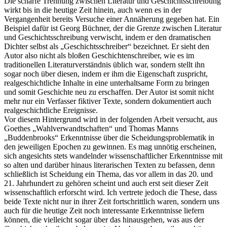
Die scharfe Trennung zwischen Literatur und Geschichtsschreibung
wirkt bis in die heutige Zeit hinein, auch wenn es in der
Vergangenheit bereits Versuche einer Annäherung gegeben hat. Ein
Beispiel dafür ist Georg Büchner, der die Grenze zwischen Literatur
und Geschichtsschreibung verwischt, indem er den dramatischen
Dichter selbst als „Geschichtsschreiber“ bezeichnet. Er sieht den
Autor also nicht als bloßen Geschichtenschreiber, wie es im
traditionellen Literaturverständnis üblich war, sondern stellt ihn
sogar noch über diesen, indem er ihm die Eigenschaft zuspricht,
realgeschichtliche Inhalte in eine unterhaltsame Form zu bringen
und somit Geschichte neu zu erschaffen. Der Autor ist somit nicht
mehr nur ein Verfasser fiktiver Texte, sondern dokumentiert auch
realgeschichtliche Ereignisse.
Vor diesem Hintergrund wird in der folgenden Arbeit versucht, aus
Goethes „Wahlverwandtschaften“ und Thomas Manns
„Buddenbrooks“ Erkenntnisse über die Scheidungsproblematik in
den jeweiligen Epochen zu gewinnen. Es mag unnötig erscheinen,
sich angesichts stets wandelnder wissenschaftlicher Erkenntnisse mit
so alten und darüber hinaus literarischen Texten zu befassen, denn
schließlich ist Scheidung ein Thema, das vor allem in das 20. und
21. Jahrhundert zu gehören scheint und auch erst seit dieser Zeit
wissenschaftlich erforscht wird. Ich vertrete jedoch die These, dass
beide Texte nicht nur in ihrer Zeit fortschrittlich waren, sondern uns
auch für die heutige Zeit noch interessante Erkenntnisse liefern
können, die vielleicht sogar über das hinausgehen, was aus der