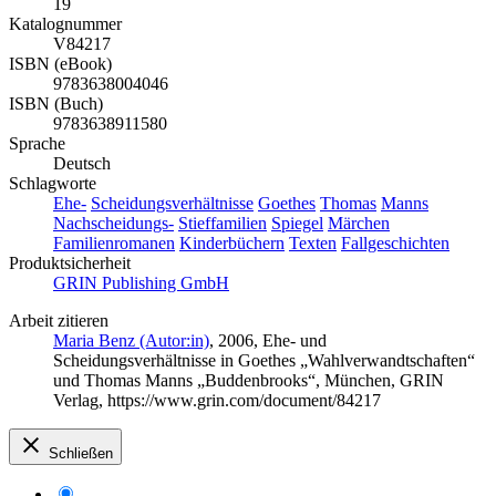
19
Katalognummer
V84217
ISBN (eBook)
9783638004046
ISBN (Buch)
9783638911580
Sprache
Deutsch
Schlagworte
Ehe-
Scheidungsverhältnisse
Goethes
Thomas
Manns
Nachscheidungs-
Stieffamilien
Spiegel
Märchen
Familienromanen
Kinderbüchern
Texten
Fallgeschichten
Produktsicherheit
GRIN Publishing GmbH
Arbeit zitieren
Maria Benz (Autor:in)
, 2006, Ehe- und
Scheidungsverhältnisse in Goethes „Wahlverwandtschaften“
und Thomas Manns „Buddenbrooks“, München, GRIN
Verlag, https://www.grin.com/document/84217
Schließen