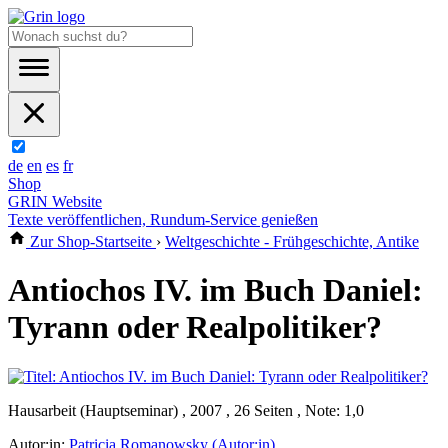
de
en
es
fr
Shop
GRIN Website
Texte veröffentlichen, Rundum-Service genießen
Zur Shop-Startseite
›
Weltgeschichte - Frühgeschichte, Antike
Antiochos IV. im Buch Daniel:
Tyrann oder Realpolitiker?
Hausarbeit (Hauptseminar) , 2007 , 26 Seiten , Note: 1,0
Autor:in:
Patricia Romanowsky (Autor:in)