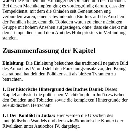
waren die Familien und Anhänger der Oniaden und der Tobiaden.
Bei diesen Machtkämpfen ging es vordergründig darum, dass der
Tempeldienst, mit dem die Oniaden seit Generationen eng
verbunden waren, einen schwindenden Einfluss auf das Ansehen
der Familien hatte, denn die Tobiaden waren zu einer mächtigen
Gruppe mit hohem Ansehen aufgestiegen, ohne, dass sie direkt mit
dem Tempeldienst und dem Amt des Hohepriesters in Verbindung
standen.
Zusammenfassung der Kapitel
Einleitung:
Die Einleitung beleuchtet das traditionell negative Bild
des Antiochos IV. und stellt den Forschungsansatz vor, den König
als rational handelnden Politiker statt als bloßen Tyrannen zu
betrachten.
1. Der historische Hintergrund des Buches Daniel:
Dieses
Kapitel analysiert die politischen Machtkämpfe in Judäa zwischen
den Oniaden und Tobiaden sowie die komplexen Hintergründe der
seleukidischen Herrschaft.
1.1 Der Konflikt in Judäa:
Hier werden die Ursachen des
innerjüdischen Wandels und der sozio-ökonomische Kontext der
Rivalitäten unter Antiochos IV. dargelegt.