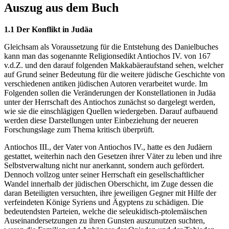
Auszug aus dem Buch
1.1 Der Konflikt in Judäa
Gleichsam als Voraussetzung für die Entstehung des Danielbuches
kann man das sogenannte Religionsedikt Antiochos IV. von 167
v.d.Z. und den darauf folgenden Makkabäeraufstand sehen, welcher
auf Grund seiner Bedeutung für die weitere jüdische Geschichte von
verschiedenen antiken jüdischen Autoren verarbeitet wurde. Im
Folgenden sollen die Veränderungen der Konstellationen in Judäa
unter der Herrschaft des Antiochos zunächst so dargelegt werden,
wie sie die einschlägigen Quellen wiedergeben. Darauf aufbauend
werden diese Darstellungen unter Einbeziehung der neueren
Forschungslage zum Thema kritisch überprüft.
Antiochos III., der Vater von Antiochos IV., hatte es den Judäern
gestattet, weiterhin nach den Gesetzen ihrer Väter zu leben und ihre
Selbstverwaltung nicht nur anerkannt, sondern auch gefördert.
Dennoch vollzog unter seiner Herrschaft ein gesellschaftlicher
Wandel innerhalb der jüdischen Oberschicht, im Zuge dessen die
daran Beteiligten versuchten, ihre jeweiligen Gegner mit Hilfe der
verfeindeten Könige Syriens und Ägyptens zu schädigen. Die
bedeutendsten Parteien, welche die seleukidisch-ptolemäischen
Auseinandersetzungen zu ihren Gunsten auszunutzen suchten,