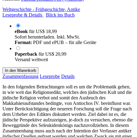
Weltgeschichte - Frühgeschichte, Antike
Leseprobe & Details
Blick ins Buch
eBook
für
US$ 18,99
Sofort herunterladen. Inkl. MwSt.
Format:
PDF und ePUB – für alle Geräte
Paperback
für
US$ 20,99
Versand weltweit
In den Warenkorb
Zusammenfassung
Leseprobe
Details
In den folgenden Betrachtungen soll es um die Problematik gehen,
in wie weit das Religionsedikt, welches den jüdischen Kult und die
jüdische Religion verbot und somit den Ausbruch des
Makkabäeraufstandes bedingte, von Antiochos IV. beeinflusst war.
Unter Berücksichtigung der neueren Forschung soll die Frage nach
dem Urheber des Ediktes diskutiert werden. Ziel dabei ist es, die
jüdische Perspektive aufzuzeigen, je-doch zu versuchen, ebenso die
Beweggründe des Seleukidenkönigs nachzuvollziehen. In diesem
Zusammenhang muss auch nach der Intention der Verfasser antiker
jüdischer Quellen gefragt werden und welchen Zweck sie mit einer