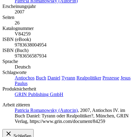
Patricia Romanowsky (Autor:in)
Erscheinungsjahr
2007
Seiten
26
Katalognummer
V84259
ISBN (eBook)
9783638004954
ISBN (Buch)
9783656587934
Sprache
Deutsch
Schlagworte
Antiochos
Buch
Daniel
Tyrann
Realpolitiker
Prozesse
Jesus
Paulus
Produktsicherheit
GRIN Publishing GmbH
Arbeit zitieren
Patricia Romanowsky (Autor:in)
, 2007, Antiochos IV. im
Buch Daniel: Tyrann oder Realpolitiker?, München, GRIN
Verlag, https://www.grin.com/document/84259
Schließen