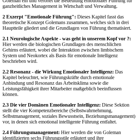
Goleman ein und verortet die Bedeutung emotionaler Führung für
ganzheitliches Management in Wirtschaft und Verwaltung.
2 Exzerpt "Emotionale Führung":
Dieses Kapitel fasst das
theoretische Konzept Golemans zusammen, welches sich in drei
Hauptteile gliedert und die Grundlagen von Führung thematisiert.
2.1 Neurologische Aspekte - was geht in unserem Kopf vor ?:
Hier werden die biologischen Grundlagen des menschlichen
Gehirns erläutert, wobei die Interaktion zwischen limbischem
System und Neokortex als Basis für emotionale Intelligenz
beschrieben wird.
2.2 Resonanz - die Wirkung Emotionaler Intelligenz:
Das
Kapitel beleuchtet, wie Führungskräfte durch emotionale
Anbindung und Resonanz das Arbeitsklima sowie die
Leistungsfähigkeit ihrer Mitarbeiter maßgeblich beeinflussen
können.
2.3 Die vier Domänen Emotionaler Intelligenz:
Diese Sektion
stellt die vier Kompetenzbereiche (Selbstwahrnehmung,
Selbstmanagement, soziales Bewusstsein, Beziehungsmanagement)
vor, in denen sich emotional intelligente Führung entfaltet.
2.4 Führungsmanagement:
Hier werden die von Goleman
identifizierten sechs Führungsstile erläutert und ihre