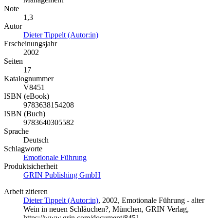
Note
1,3
Autor
Dieter Tippelt (Autor:in)
Erscheinungsjahr
2002
Seiten
17
Katalognummer
V8451
ISBN (eBook)
9783638154208
ISBN (Buch)
9783640305582
Sprache
Deutsch
Schlagworte
Emotionale Führung
Produktsicherheit
GRIN Publishing GmbH
Arbeit zitieren
Dieter Tippelt (Autor:in)
, 2002, Emotionale Führung - alter
Wein in neuen Schläuchen?, München, GRIN Verlag,
https://www.grin.com/document/8451