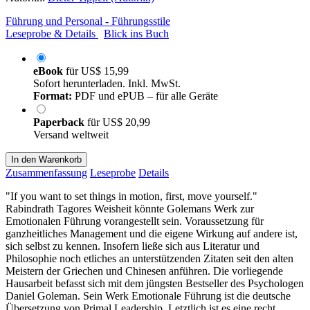
Führung und Personal - Führungsstile
Leseprobe & Details
Blick ins Buch
eBook
für
US$ 15,99
Sofort herunterladen. Inkl. MwSt.
Format:
PDF und ePUB – für alle Geräte
Paperback
für
US$ 20,99
Versand weltweit
In den Warenkorb
Zusammenfassung
Leseprobe
Details
"If you want to set things in motion, first, move yourself."
Rabindrath Tagores Weisheit könnte Golemans Werk zur
Emotionalen Führung vorangestellt sein. Voraussetzung für
ganzheitliches Management und die eigene Wirkung auf andere ist,
sich selbst zu kennen. Insofern ließe sich aus Literatur und
Philosophie noch etliches an unterstützenden Zitaten seit den alten
Meistern der Griechen und Chinesen anführen. Die vorliegende
Hausarbeit befasst sich mit dem jüngsten Bestseller des Psychologen
Daniel Goleman. Sein Werk Emotionale Führung ist die deutsche
Übersetzung von Primal Leadership. Letztlich ist es eine recht