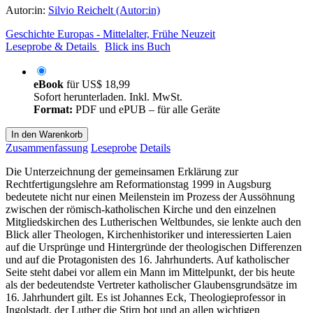
Autor:in:
Silvio Reichelt (Autor:in)
Geschichte Europas - Mittelalter, Frühe Neuzeit
Leseprobe & Details
Blick ins Buch
eBook
für
US$ 18,99
Sofort herunterladen. Inkl. MwSt.
Format:
PDF und ePUB – für alle Geräte
In den Warenkorb
Zusammenfassung
Leseprobe
Details
Die Unterzeichnung der gemeinsamen Erklärung zur
Rechtfertigungslehre am Reformationstag 1999 in Augsburg
bedeutete nicht nur einen Meilenstein im Prozess der Aussöhnung
zwischen der römisch-katholischen Kirche und den einzelnen
Mitgliedskirchen des Lutherischen Weltbundes, sie lenkte auch den
Blick aller Theologen, Kirchenhistoriker und interessierten Laien
auf die Ursprünge und Hintergründe der theologischen Differenzen
und auf die Protagonisten des 16. Jahrhunderts. Auf katholischer
Seite steht dabei vor allem ein Mann im Mittelpunkt, der bis heute
als der bedeutendste Vertreter katholischer Glaubensgrundsätze im
16. Jahrhundert gilt. Es ist Johannes Eck, Theologieprofessor in
Ingolstadt, der Luther die Stirn bot und an allen wichtigen