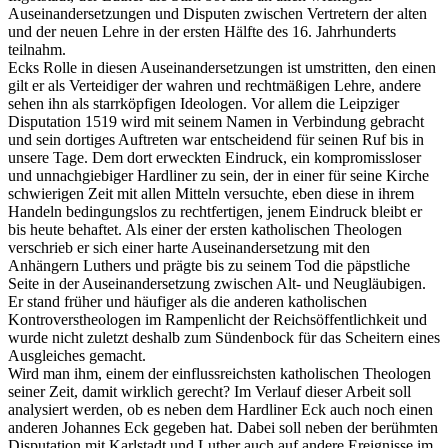
Auseinandersetzungen und Disputen zwischen Vertretern der alten
und der neuen Lehre in der ersten Hälfte des 16. Jahrhunderts
teilnahm.
Ecks Rolle in diesen Auseinandersetzungen ist umstritten, den einen
gilt er als Verteidiger der wahren und rechtmäßigen Lehre, andere
sehen ihn als starrköpfigen Ideologen. Vor allem die Leipziger
Disputation 1519 wird mit seinem Namen in Verbindung gebracht
und sein dortiges Auftreten war entscheidend für seinen Ruf bis in
unsere Tage. Dem dort erweckten Eindruck, ein kompromissloser
und unnachgiebiger Hardliner zu sein, der in einer für seine Kirche
schwierigen Zeit mit allen Mitteln versuchte, eben diese in ihrem
Handeln bedingungslos zu rechtfertigen, jenem Eindruck bleibt er
bis heute behaftet. Als einer der ersten katholischen Theologen
verschrieb er sich einer harte Auseinandersetzung mit den
Anhängern Luthers und prägte bis zu seinem Tod die päpstliche
Seite in der Auseinandersetzung zwischen Alt- und Neugläubigen.
Er stand früher und häufiger als die anderen katholischen
Kontroverstheologen im Rampenlicht der Reichsöffentlichkeit und
wurde nicht zuletzt deshalb zum Sündenbock für das Scheitern eines
Ausgleiches gemacht.
Wird man ihm, einem der einflussreichsten katholischen Theologen
seiner Zeit, damit wirklich gerecht? Im Verlauf dieser Arbeit soll
analysiert werden, ob es neben dem Hardliner Eck auch noch einen
anderen Johannes Eck gegeben hat. Dabei soll neben der berühmten
Disputation mit Karlstadt und Luther auch auf andere Ereignisse im