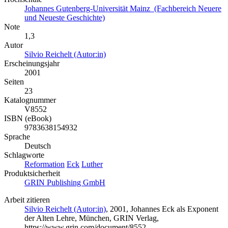
Johannes Gutenberg-Universität Mainz (Fachbereich Neuere
und Neueste Geschichte)
Note
1,3
Autor
Silvio Reichelt (Autor:in)
Erscheinungsjahr
2001
Seiten
23
Katalognummer
V8552
ISBN (eBook)
9783638154932
Sprache
Deutsch
Schlagworte
Reformation
Eck
Luther
Produktsicherheit
GRIN Publishing GmbH
Arbeit zitieren
Silvio Reichelt (Autor:in)
, 2001, Johannes Eck als Exponent
der Alten Lehre, München, GRIN Verlag,
https://www.grin.com/document/8552