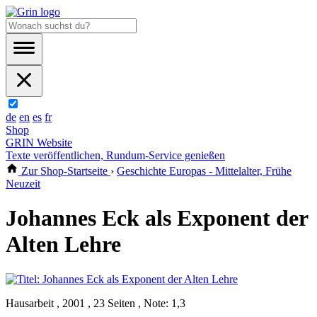
de
en
es
fr
Shop
GRIN Website
Texte veröffentlichen, Rundum-Service genießen
Zur Shop-Startseite
›
Geschichte Europas - Mittelalter, Frühe
Neuzeit
Johannes Eck als Exponent der
Alten Lehre
Hausarbeit , 2001 , 23 Seiten , Note: 1,3