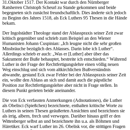
31.Oktober 1517. Der Kontakt war durch den Nürnberger
Ratsherren Christoph Scheurl zu Stande gekommen und beide
begegneten sich zunächst freundschaftlich. Dies änderte sich jedoch
zu Beginn des Jahres 1518, als Eck Luthers 95 Thesen in die Hände
bekam.
Der Ingolstädter Theologe stand der Ablasspraxis seiner Zeit zwar
kritisch gegenüber und schrieb zum Beispiel an den Wiener
Humanisten Johann Cuspinian: „Ich leugne nicht die sehr großen
Missbräuche bezüglich des Ablasses. Darin lobe ich Luther“.
Allerdings schrieb er auch: „Was er [Luther] aber über das
Sakrament der Buße behauptet, bestreite ich entschieden.“ Während
Luther in der Frage der Rechtfertigungslehre einen völlig neuen
Weg einschlug und sich vom altkirchlichen Bußverständnis
abwandte, gestand Eck zwar Fehler bei der Ablasspraxis seiner Zeit
ein, wollte den Ablass an sich und damit auch die päpstliche
Position zur Rechtfertigungslehre aber nicht in Frage stellen. In
diesem Punkt gerieten beide aneinander.
Die von Eck verfassten Anmerkungen (Adnotationes), die Luther
als Obelisci (Spießchen) bezeichnete, enthalten kritische Worte zu
Luthers in seinen Thesen geäußerten Ansichten und bezeichnen sie
als irrig, albern, frech und verwegen. Darüber hinaus griff er den
Wittenberger selbst an und bezeichnete ihn u.a. als Böhmen und
Häretiker. Eck warf Luther im 26. Obelisk vor, die strittigen Fragen