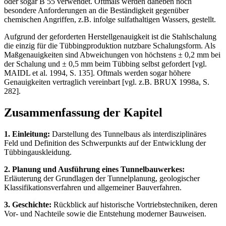
oder sogar B 55 verwendet. Oftmals werden daneben noch
besondere Anforderungen an die Beständigkeit gegenüber
chemischen Angriffen, z.B. infolge sulfathaltigen Wassers, gestellt.
Aufgrund der geforderten Herstellgenauigkeit ist die Stahlschalung
die einzig für die Tübbingproduktion nutzbare Schalungsform. Als
Maßgenauigkeiten sind Abweichungen von höchstens ± 0,2 mm bei
der Schalung und ± 0,5 mm beim Tübbing selbst gefordert [vgl.
MAIDL et al. 1994, S. 135]. Oftmals werden sogar höhere
Genauigkeiten vertraglich vereinbart [vgl. z.B. BRUX 1998a, S.
282].
Zusammenfassung der Kapitel
1. Einleitung:
Darstellung des Tunnelbaus als interdisziplinäres
Feld und Definition des Schwerpunkts auf der Entwicklung der
Tübbingauskleidung.
2. Planung und Ausführung eines Tunnelbauwerkes:
Erläuterung der Grundlagen der Tunnelplanung, geologischer
Klassifikationsverfahren und allgemeiner Bauverfahren.
3. Geschichte:
Rückblick auf historische Vortriebstechniken, deren
Vor- und Nachteile sowie die Entstehung moderner Bauweisen.