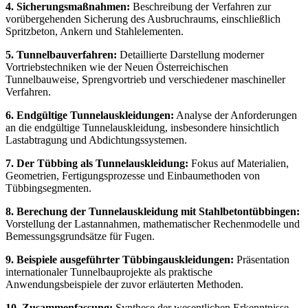
4. Sicherungsmaßnahmen:
Beschreibung der Verfahren zur
vorübergehenden Sicherung des Ausbruchraums, einschließlich
Spritzbeton, Ankern und Stahlelementen.
5. Tunnelbauverfahren:
Detaillierte Darstellung moderner
Vortriebstechniken wie der Neuen Österreichischen
Tunnelbauweise, Sprengvortrieb und verschiedener maschineller
Verfahren.
6. Endgültige Tunnelauskleidungen:
Analyse der Anforderungen
an die endgültige Tunnelauskleidung, insbesondere hinsichtlich
Lastabtragung und Abdichtungssystemen.
7. Der Tübbing als Tunnelauskleidung:
Fokus auf Materialien,
Geometrien, Fertigungsprozesse und Einbaumethoden von
Tübbingsegmenten.
8. Berechung der Tunnelauskleidung mit Stahlbetontübbingen:
Vorstellung der Lastannahmen, mathematischer Rechenmodelle und
Bemessungsgrundsätze für Fugen.
9. Beispiele ausgeführter Tübbingauskleidungen:
Präsentation
internationaler Tunnelbauprojekte als praktische
Anwendungsbeispiele der zuvor erläuterten Methoden.
10. Zusammenfassung:
Synthese der wesentlichen Erkenntnisse