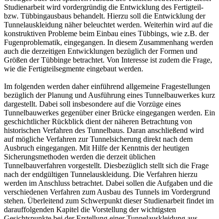
Studienarbeit wird vordergründig die Entwicklung des Fertigteil-
bzw. Tübbingausbaus behandelt. Hierzu soll die Entwicklung der
Tunnelauskleidung näher beleuchtet werden. Weiterhin wird auf die
konstruktiven Probleme beim Einbau eines Tübbings, wie z.B. der
Fugenproblematik, eingegangen. In diesem Zusammenhang werden
auch die derzeitigen Entwicklungen bezüglich der Formen und
Größen der Tübbinge betrachtet. Von Interesse ist zudem die Frage,
wie die Fertigteilsegmente eingebaut werden.
Im folgenden werden daher einführend allgemeine Fragestellungen
bezüglich der Planung und Ausführung eines Tunnelbauwerkes kurz
dargestellt. Dabei soll insbesondere auf die Vorzüge eines
Tunnelbauwerkes gegenüber einer Brücke eingegangen werden. Ein
geschichtlicher Rückblick dient der näheren Betrachtung von
historischen Verfahren des Tunnelbaus. Daran anschließend wird
auf mögliche Verfahren zur Tunnelsicherung direkt nach dem
Ausbruch eingegangen. Mit Hilfe der Kenntnis der heutigen
Sicherungsmethoden werden die derzeit üblichen
Tunnelbauverfahren vorgestellt. Diesbezüglich stellt sich die Frage
nach der endgültigen Tunnelauskleidung. Die Verfahren hierzu
werden im Anschluss betrachtet. Dabei sollen die Aufgaben und die
verschiedenen Verfahren zum Ausbau des Tunnels im Vordergrund
stehen. Überleitend zum Schwerpunkt dieser Studienarbeit findet im
darauffolgenden Kapitel die Vorstellung der wichtigsten
Gesichtspunkte bei der Erstellung einer Tunnelauskleidung aus