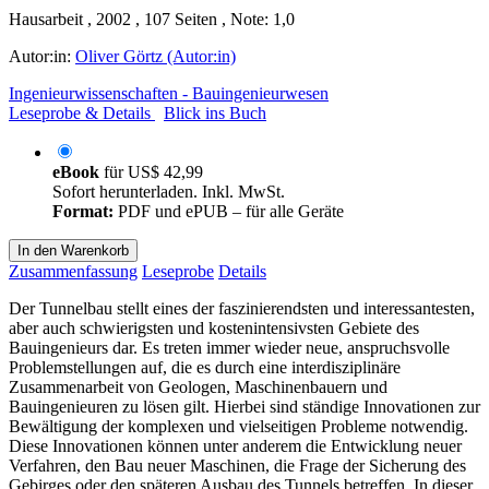
Hausarbeit , 2002 , 107 Seiten , Note: 1,0
Autor:in:
Oliver Görtz (Autor:in)
Ingenieurwissenschaften - Bauingenieurwesen
Leseprobe & Details
Blick ins Buch
eBook
für
US$ 42,99
Sofort herunterladen. Inkl. MwSt.
Format:
PDF und ePUB – für alle Geräte
In den Warenkorb
Zusammenfassung
Leseprobe
Details
Der Tunnelbau stellt eines der faszinierendsten und interessantesten,
aber auch schwierigsten und kostenintensivsten Gebiete des
Bauingenieurs dar. Es treten immer wieder neue, anspruchsvolle
Problemstellungen auf, die es durch eine interdisziplinäre
Zusammenarbeit von Geologen, Maschinenbauern und
Bauingenieuren zu lösen gilt. Hierbei sind ständige Innovationen zur
Bewältigung der komplexen und vielseitigen Probleme notwendig.
Diese Innovationen können unter anderem die Entwicklung neuer
Verfahren, den Bau neuer Maschinen, die Frage der Sicherung des
Gebirges oder den späteren Ausbau des Tunnels betreffen. In dieser