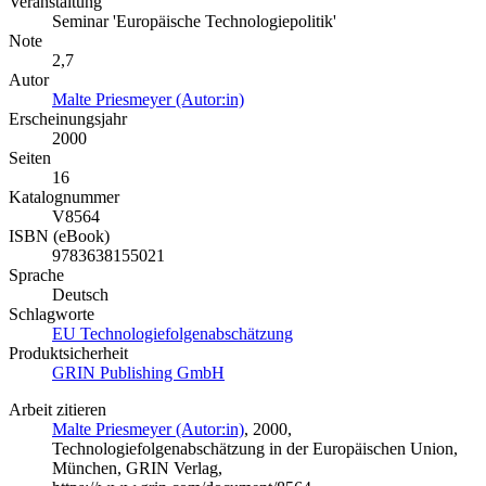
Veranstaltung
Seminar 'Europäische Technologiepolitik'
Note
2,7
Autor
Malte Priesmeyer (Autor:in)
Erscheinungsjahr
2000
Seiten
16
Katalognummer
V8564
ISBN (eBook)
9783638155021
Sprache
Deutsch
Schlagworte
EU Technologiefolgenabschätzung
Produktsicherheit
GRIN Publishing GmbH
Arbeit zitieren
Malte Priesmeyer (Autor:in)
, 2000,
Technologiefolgenabschätzung in der Europäischen Union,
München, GRIN Verlag,