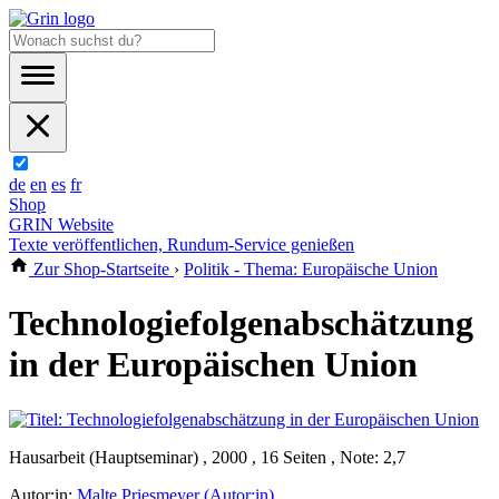
de
en
es
fr
Shop
GRIN Website
Texte veröffentlichen, Rundum-Service genießen
Zur Shop-Startseite
›
Politik - Thema: Europäische Union
Technologiefolgenabschätzung
in der Europäischen Union
Hausarbeit (Hauptseminar) , 2000 , 16 Seiten , Note: 2,7
Autor:in:
Malte Priesmeyer (Autor:in)