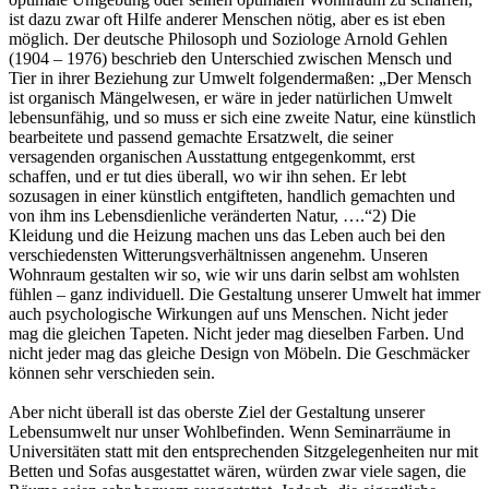
ist dazu zwar oft Hilfe anderer Menschen nötig, aber es ist eben
möglich. Der deutsche Philosoph und Soziologe Arnold Gehlen
(1904 – 1976) beschrieb den Unterschied zwischen Mensch und
Tier in ihrer Beziehung zur Umwelt folgendermaßen: „Der Mensch
ist organisch Mängelwesen, er wäre in jeder natürlichen Umwelt
lebensunfähig, und so muss er sich eine zweite Natur, eine künstlich
bearbeitete und passend gemachte Ersatzwelt, die seiner
versagenden organischen Ausstattung entgegenkommt, erst
schaffen, und er tut dies überall, wo wir ihn sehen. Er lebt
sozusagen in einer künstlich entgifteten, handlich gemachten und
von ihm ins Lebensdienliche veränderten Natur, ….“2) Die
Kleidung und die Heizung machen uns das Leben auch bei den
verschiedensten Witterungsverhältnissen angenehm. Unseren
Wohnraum gestalten wir so, wie wir uns darin selbst am wohlsten
fühlen – ganz individuell. Die Gestaltung unserer Umwelt hat immer
auch psychologische Wirkungen auf uns Menschen. Nicht jeder
mag die gleichen Tapeten. Nicht jeder mag dieselben Farben. Und
nicht jeder mag das gleiche Design von Möbeln. Die Geschmäcker
können sehr verschieden sein.
Aber nicht überall ist das oberste Ziel der Gestaltung unserer
Lebensumwelt nur unser Wohlbefinden. Wenn Seminarräume in
Universitäten statt mit den entsprechenden Sitzgelegenheiten nur mit
Betten und Sofas ausgestattet wären, würden zwar viele sagen, die