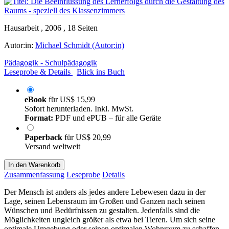
Hausarbeit , 2006 , 18 Seiten
Autor:in:
Michael Schmidt (Autor:in)
Pädagogik - Schulpädagogik
Leseprobe & Details
Blick ins Buch
eBook
für
US$ 15,99
Sofort herunterladen. Inkl. MwSt.
Format:
PDF und ePUB – für alle Geräte
Paperback
für
US$ 20,99
Versand weltweit
In den Warenkorb
Zusammenfassung
Leseprobe
Details
Der Mensch ist anders als jedes andere Lebewesen dazu in der
Lage, seinen Lebensraum im Großen und Ganzen nach seinen
Wünschen und Bedürfnissen zu gestalten. Jedenfalls sind die
Möglichkeiten ungleich größer als etwa bei Tieren. Um sich seine
optimale Umgebung oder seinen optimalen Wohnraum zu schaffen,