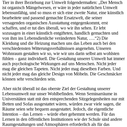
Tier in ihrer Beziehung zur Umwelt folgendermaßen: „Der Mensch
ist organisch Mängelwesen, er wäre in jeder natürlichen Umwelt
lebensunfähig, und so muss er sich eine zweite Natur, eine künstlich
bearbeitete und passend gemachte Ersatzwelt, die seiner
versagenden organischen Ausstattung entgegenkommt, erst
schaffen, und er tut dies überall, wo wir ihn sehen. Er lebt
sozusagen in einer künstlich entgifteten, handlich gemachten und
von ihm ins Lebensdienliche veränderten Natur, ….“2) Die
Kleidung und die Heizung machen uns das Leben auch bei den
verschiedensten Witterungsverhältnissen angenehm. Unseren
Wohnraum gestalten wir so, wie wir uns darin selbst am wohlsten
fühlen – ganz individuell. Die Gestaltung unserer Umwelt hat immer
auch psychologische Wirkungen auf uns Menschen. Nicht jeder
mag die gleichen Tapeten. Nicht jeder mag dieselben Farben. Und
nicht jeder mag das gleiche Design von Möbeln. Die Geschmäcker
können sehr verschieden sein.
Aber nicht überall ist das oberste Ziel der Gestaltung unserer
Lebensumwelt nur unser Wohlbefinden. Wenn Seminarräume in
Universitäten statt mit den entsprechenden Sitzgelegenheiten nur mit
Betten und Sofas ausgestattet wären, würden zwar viele sagen, die
Räume seien sehr bequem ausgestattet. Jedoch, die eigentliche
Intention – das Lernen – würde eher gehemmt werden. Für das
Lernen in den öffentlichen Institutionen wie der Schule sind andere
Raumgestaltungen und Atmosphären erforderlich als für das