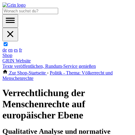
de
en
es
fr
Shop
GRIN Website
Texte veröffentlichen, Rundum-Service genießen
Zur Shop-Startseite
›
Politik - Thema: Völkerrecht und
Menschenrechte
Verrechtlichung der
Menschenrechte auf
europäischer Ebene
Qualitative Analyse und normative