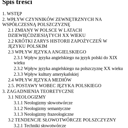
Spis treści
1. WSTĘP
2. WPŁYW CZYNNIKÓW ZEWNĘTRZNYCH NA
WSPÓŁCZESNĄ POLSZCZYZNĘ
2.1 ZMIANY W POLSCE W LATACH
DZIEWIĘĆDZIESIĄTYCH XX WIEKU
2.2 KRÓTKI ZARYS HISTORII ZAPOŻYCZEŃ W
JĘZYKU POLSKIM
2.3 WPŁYW JĘZYKA ANGIELSKIEGO
2.3.1 Wpływ języka angielskiego na język polski do XIX
wieku
2.3.2 Wpływ języka angielskiego na polszczyznę XX wieku
2.3.3 Wpływ kultury amerykańskiej
2.4 WPŁYW JĘZYKA MEDIÓW
2.5. POSTAWY WOBEC JĘZYKA POLSKIEGO
3. ZAGADNIENIA TEORETYCZNE
3.1 NEOLOGIZMY
3.1.1 Neologizmy słowotwórcze
3.1.2 Neologizmy semantyczne
3.1.3 Neologizmy frazeologiczne
3.2 TENDENCJE SŁOWOTWÓRCZE POLSZCZYZNY
3.2.1 Techniki słowotwórcze