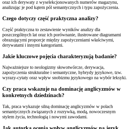
oraz ich derywaty z wyselekcjonowanych numerów magazynu,
analizując je pod kątem pól semantycznych i typu zapożyczenia.
Czego dotyczy część praktyczna analizy?
Część praktyczna to zestawienie wyników analizy dla
poszczególnych lat oraz ich porównanie, ilustrowane diagramami
obrazującymi proporcje między zapożyczeniami właściwymi,
derywatami i innymi kategoriami.
Jakie kluczowe pojęcia charakteryzują badanie?
Najważniejsze to neologizmy słowotwórcze, derywacja,
zapożyczenia strukturalne i semantyczne, hybrydy językowe, tzw.
wyrazy-cytaty oraz wpływ snobizmu językowego na wybór leksyki.
Czy praca wskazuje na dominację anglicyzmów w
konkretnych dziedzinach?
Tak, praca wykazuje silną dominację anglicyzmów w polach
semantycznych związanych z rozrywką, modą, nowoczesnym
stylem życia, technologią i nowymi zawodami.
Jak autorka ocenia wpływ anglicyzmów na język