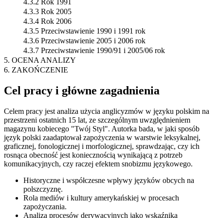
4.3.2 Rok 1991
4.3.3 Rok 2005
4.3.4 Rok 2006
4.3.5 Przeciwstawienie 1990 i 1991 rok
4.3.6 Przeciwstawienie 2005 i 2006 rok
4.3.7 Przeciwstawienie 1990/91 i 2005/06 rok
5. OCENA ANALIZY
6. ZAKOŃCZENIE
Cel pracy i główne zagadnienia
Celem pracy jest analiza użycia anglicyzmów w języku polskim na
przestrzeni ostatnich 15 lat, ze szczególnym uwzględnieniem
magazynu kobiecego "Twój Styl". Autorka bada, w jaki sposób
język polski zaadaptował zapożyczenia w warstwie leksykalnej,
graficznej, fonologicznej i morfologicznej, sprawdzając, czy ich
rosnąca obecność jest koniecznością wynikającą z potrzeb
komunikacyjnych, czy raczej efektem snobizmu językowego.
Historyczne i współczesne wpływy języków obcych na
polszczyznę.
Rola mediów i kultury amerykańskiej w procesach
zapożyczania.
Analiza procesów derywacyjnych jako wskaźnika