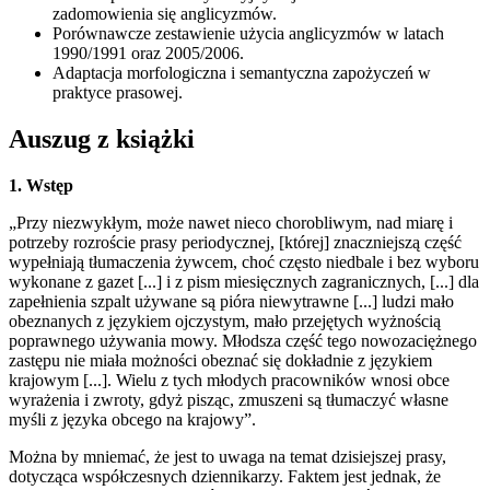
zadomowienia się anglicyzmów.
Porównawcze zestawienie użycia anglicyzmów w latach
1990/1991 oraz 2005/2006.
Adaptacja morfologiczna i semantyczna zapożyczeń w
praktyce prasowej.
Auszug z książki
1. Wstęp
„Przy niezwykłym, może nawet nieco chorobliwym, nad miarę i
potrzeby rozroście prasy periodycznej, [której] znaczniejszą część
wypełniają tłumaczenia żywcem, choć często niedbale i bez wyboru
wykonane z gazet [...] i z pism miesięcznych zagranicznych, [...] dla
zapełnienia szpalt używane są pióra niewytrawne [...] ludzi mało
obeznanych z językiem ojczystym, mało przejętych wyżnością
poprawnego używania mowy. Młodsza część tego nowozaciężnego
zastępu nie miała możności obeznać się dokładnie z językiem
krajowym [...]. Wielu z tych młodych pracowników wnosi obce
wyrażenia i zwroty, gdyż pisząc, zmuszeni są tłumaczyć własne
myśli z języka obcego na krajowy”.
Można by mniemać, że jest to uwaga na temat dzisiejszej prasy,
dotycząca współczesnych dziennikarzy. Faktem jest jednak, że