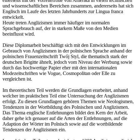
einerseits mit der Vorreiterrolle von Amerika in vielen technischen
und wissenschaftlichen Bereichen zusammen, andererseits hat sich
Englisch im Laufe des letzten Jahrhunderts zur Lingua franca
entwickelt.
Heute treten Anglizismen immer häufiger im normalen
Sprachgebrauch auf, der in starkem Maße von den Medien
beeinflusst wird.
Diese Diplomarbeit beschäftigt sich mit den Entwicklungen im
Gebrauch von Anglizismen in der polnischen Sprache anhand der
polnischen Frauenzeitschrift Twój Styl, die thematisch stark der
deutschen Brigitte ähnelt, jedoch vom Niveau der Werbung sowie
durch das hochwertige Papier eher mit den internationalen
Modezeitschriften wie Vogue, Cosmopolitan oder Elle zu
vergleichen ist.
Im theoretischen Teil werden die Grundlagen erarbeitet, anhand
welcher im praktischen Teil eine Untersuchung der Anglizismen
erfolgt. Zu diesen Grundlagen gehören Themen wie Neologismen,
Tendenzen in der Wortbildung des Polnischen und Anglizismen.
Das Thema englische Entlehnungen bildet den Kern der Arbeit,
daher gehe ich genauer auf die Arten der Entlehnungen, auf die
Adaption der Wörter im Polnisch sowie auf die wortbildende
Tendenzen der Anglizismen ein.