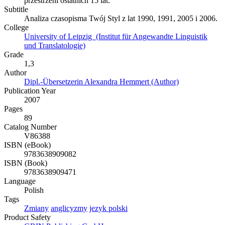
przestrzeni ostatnich 15 lat.
Subtitle
Analiza czasopisma Twój Styl z lat 1990, 1991, 2005 i 2006.
College
University of Leipzig (Institut für Angewandte Linguistik
und Translatologie)
Grade
1,3
Author
Dipl.-Übersetzerin Alexandra Hemmert (Author)
Publication Year
2007
Pages
89
Catalog Number
V86388
ISBN (eBook)
9783638909082
ISBN (Book)
9783638909471
Language
Polish
Tags
Zmiany
anglicyzmy
jezyk polski
Product Safety