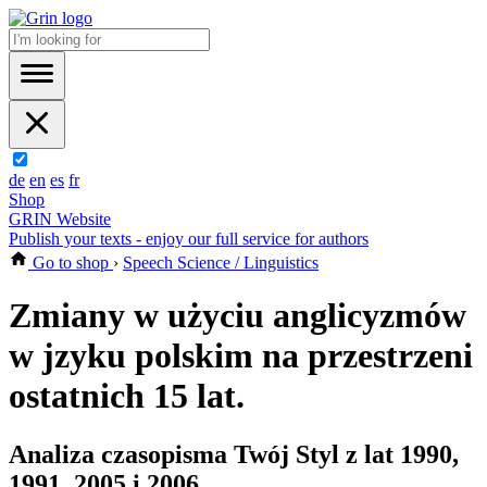
de
en
es
fr
Shop
GRIN Website
Publish your texts - enjoy our full service for authors
Go to shop
›
Speech Science / Linguistics
Zmiany w użyciu anglicyzmów
w jzyku polskim na przestrzeni
ostatnich 15 lat.
Analiza czasopisma Twój Styl z lat 1990,
1991, 2005 i 2006.