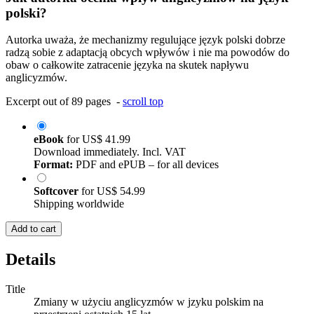
polski?
Autorka uważa, że mechanizmy regulujące język polski dobrze
radzą sobie z adaptacją obcych wpływów i nie ma powodów do
obaw o całkowite zatracenie języka na skutek napływu
anglicyzmów.
Excerpt out of 89 pages -
scroll top
eBook
for
US$ 41.99
Download immediately. Incl. VAT
Format:
PDF and ePUB – for all devices
Softcover
for
US$ 54.99
Shipping worldwide
Add to cart
Details
Title
Zmiany w użyciu anglicyzmów w jzyku polskim na