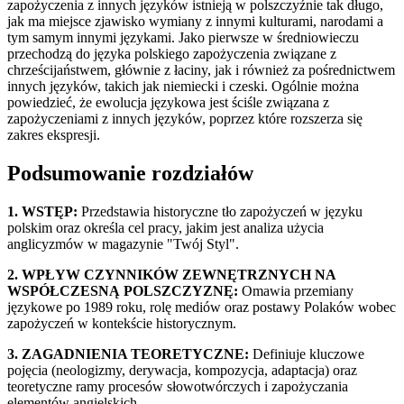
zapożyczenia z innych języków istnieją w polszczyźnie tak długo,
jak ma miejsce zjawisko wymiany z innymi kulturami, narodami a
tym samym innymi językami. Jako pierwsze w średniowieczu
przechodzą do języka polskiego zapożyczenia związane z
chrześcijaństwem, głównie z łaciny, jak i również za pośrednictwem
innych języków, takich jak niemiecki i czeski. Ogólnie można
powiedzieć, że ewolucja językowa jest ściśle związana z
zapożyczeniami z innych języków, poprzez które rozszerza się
zakres ekspresji.
Podsumowanie rozdziałów
1. WSTĘP:
Przedstawia historyczne tło zapożyczeń w języku
polskim oraz określa cel pracy, jakim jest analiza użycia
anglicyzmów w magazynie "Twój Styl".
2. WPŁYW CZYNNIKÓW ZEWNĘTRZNYCH NA
WSPÓŁCZESNĄ POLSZCZYZNĘ:
Omawia przemiany
językowe po 1989 roku, rolę mediów oraz postawy Polaków wobec
zapożyczeń w kontekście historycznym.
3. ZAGADNIENIA TEORETYCZNE:
Definiuje kluczowe
pojęcia (neologizmy, derywacja, kompozycja, adaptacja) oraz
teoretyczne ramy procesów słowotwórczych i zapożyczania
elementów angielskich.