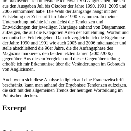
Im praktischen Teil untersuche ich etwa 1300 Anglizismen, die ich
aus den Ausgaben Juli bis Oktober der Jahre 1990, 1991, 2005 und
2006 entnommen habe. Die Wahl der Jahrgänge hängt mit der
Entstehung der Zeitschrift im Jahre 1990 zusammen. In meiner
Untersuchung möchte ich zunächst die Tendenzen und
Entwicklungen der jeweiligen Jahrgänge anhand von Diagrammen
aufzeigen, die auf die Kategorien Arten der Entlehnung, Wortart und
semantisches Feld eingehen. Danach vergleiche ich die Ergebnisse
der Jahre 1990 und 1991 wie auch 2005 und 2006 miteinander und
stelle abschließend die 90er Jahre, die die Anfangsphase des
Magazins markieren, den beiden letzten Jahren (2005/2006)
gegenüber. Aus diesem Vergleich und dieser Gegenüberstellung
erhoffe ich mir Erkenntnisse über die Veränderungen im Gebrauch
von Anglizismen.
Auch wenn sich diese Analyse lediglich auf eine Frauenzeitschrift
beschränkt, kann man anhand der Ergebnisse Tendenzen aufzeigen,
die sich mit den allgemeinen Trends der heutigen Wortbildung im
Polnischen decken.
Excerpt