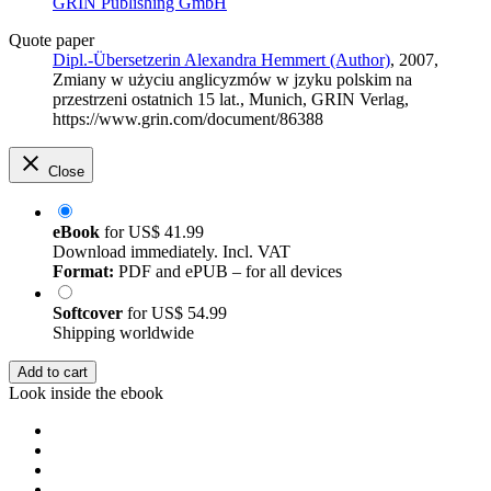
GRIN Publishing GmbH
Quote paper
Dipl.-Übersetzerin Alexandra Hemmert (Author)
, 2007,
Zmiany w użyciu anglicyzmów w jzyku polskim na
przestrzeni ostatnich 15 lat., Munich, GRIN Verlag,
https://www.grin.com/document/86388
Close
eBook
for
US$ 41.99
Download immediately. Incl. VAT
Format:
PDF and ePUB – for all devices
Softcover
for
US$ 54.99
Shipping worldwide
Add to cart
Look inside the ebook