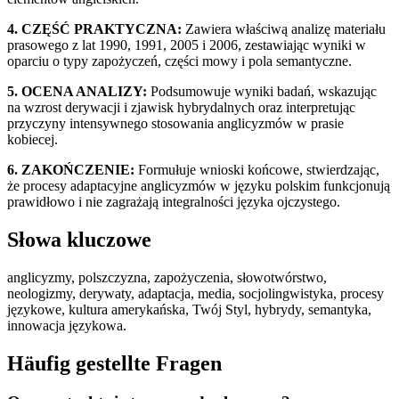
4. CZĘŚĆ PRAKTYCZNA:
Zawiera właściwą analizę materiału
prasowego z lat 1990, 1991, 2005 i 2006, zestawiając wyniki w
oparciu o typy zapożyczeń, części mowy i pola semantyczne.
5. OCENA ANALIZY:
Podsumowuje wyniki badań, wskazując
na wzrost derywacji i zjawisk hybrydalnych oraz interpretując
przyczyny intensywnego stosowania anglicyzmów w prasie
kobiecej.
6. ZAKOŃCZENIE:
Formułuje wnioski końcowe, stwierdzając,
że procesy adaptacyjne anglicyzmów w języku polskim funkcjonują
prawidłowo i nie zagrażają integralności języka ojczystego.
Słowa kluczowe
anglicyzmy, polszczyzna, zapożyczenia, słowotwórstwo,
neologizmy, derywaty, adaptacja, media, socjolingwistyka, procesy
językowe, kultura amerykańska, Twój Styl, hybrydy, semantyka,
innowacja językowa.
Häufig gestellte Fragen