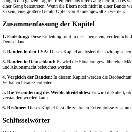
hängen den ganzen Tag mit Freunden aus ihrer Gang herum, da es weit v
einer Gang beizutreten. Wenn die Eltern noch nicht in einer Bande w
zu sein, eine größere Gefahr Opfer von Bandengewalt zu werden.
Zusammenfassung der Kapitel
1. Einleitung:
Diese Einleitung führt in das Thema ein, verdeutlicht
Deutschland.
2. Banden in den USA:
Dieses Kapitel analysiert die soziologisch
3. Banden in Deutschland:
Es wird die Situation gewaltbereiter Mä
und Aktionsmacht beleuchtet werden.
4. Vergleich der Banden:
In diesem Kapitel werden die Beobachtunge
Verhalten herauszuarbeiten.
5. Die Veränderung des Weiblichkeitsbildes:
Es wird diskutiert, ob
verstanden werden kann.
6. Resümee:
Dieses Kapitel fasst die zentralen Erkenntnisse zusamm
Schlüsselwörter