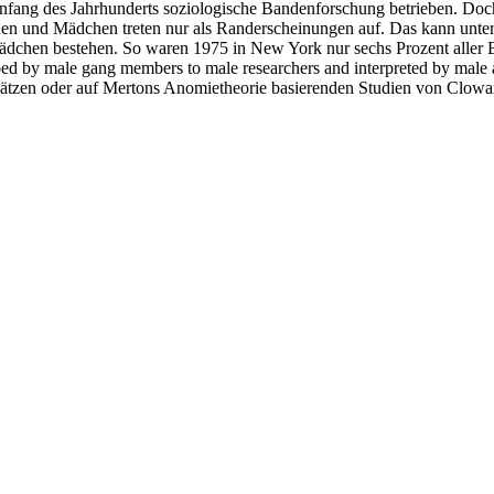
fang des Jahrhunderts soziologische Bandenforschung betrieben. Doc
auen und Mädchen treten nur als Randerscheinungen auf. Das kann unte
ädchen bestehen. So waren 1975 in New York nur sechs Prozent aller 
d by male gang members to male researchers and interpreted by male a
ätzen oder auf Mertons Anomietheorie basierenden Studien von Clowar