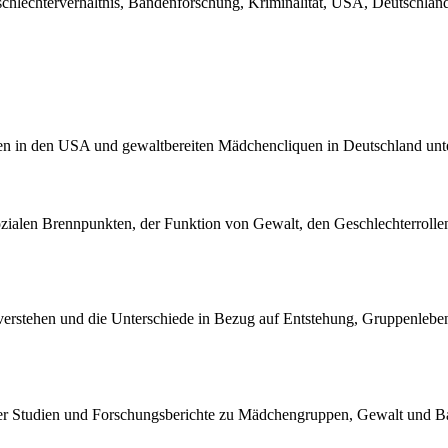
hlechterverhältnis, Bandenforschung, Kriminalität, USA, Deutschland, I
den in den USA und gewaltbereiten Mädchencliquen in Deutschland unt
zialen Brennpunkten, der Funktion von Gewalt, den Geschlechterroll
 zu verstehen und die Unterschiede in Bezug auf Entstehung, Gruppenl
scher Studien und Forschungsberichte zu Mädchengruppen, Gewalt und Ba