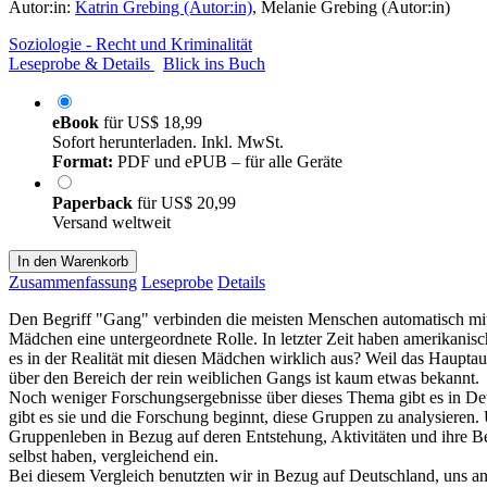
Autor:in:
Katrin Grebing (Autor:in)
,
Melanie Grebing (Autor:in)
Soziologie - Recht und Kriminalität
Leseprobe & Details
Blick ins Buch
eBook
für
US$ 18,99
Sofort herunterladen. Inkl. MwSt.
Format:
PDF und ePUB – für alle Geräte
Paperback
für
US$ 20,99
Versand weltweit
In den Warenkorb
Zusammenfassung
Leseprobe
Details
Den Begriff "Gang" verbinden die meisten Menschen automatisch mit k
Mädchen eine untergeordnete Rolle. In letzter Zeit haben amerikanis
es in der Realität mit diesen Mädchen wirklich aus? Weil das Haupt
über den Bereich der rein weiblichen Gangs ist kaum etwas bekannt.
Noch weniger Forschungsergebnisse über dieses Thema gibt es in Deut
gibt es sie und die Forschung beginnt, diese Gruppen zu analysieren
Gruppenleben in Bezug auf deren Entstehung, Aktivitäten und ihre B
selbst haben, vergleichend ein.
Bei diesem Vergleich benutzten wir in Bezug auf Deutschland, uns a