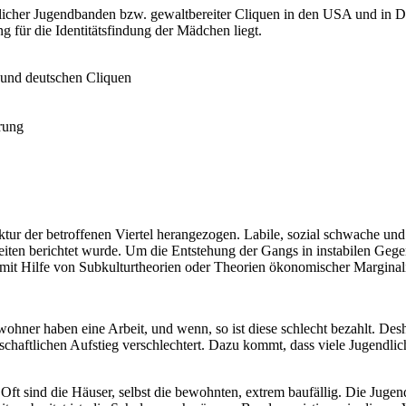
licher Jugendbanden bzw. gewaltbereiter Cliquen in den USA und in D
 für die Identitätsfindung der Mädchen liegt.
 und deutschen Cliquen
erung
ktur der betroffenen Viertel herangezogen. Labile, sozial schwache un
keiten berichtet wurde. Um die Entstehung der Gangs in instabilen Gege
mit Hilfe von Subkulturtheorien oder Theorien ökonomischer Marginalis
wohner haben eine Arbeit, und wenn, so ist diese schlecht bezahlt. Des
chaftlichen Aufstieg verschlechtert. Dazu kommt, dass viele Jugendlic
Oft sind die Häuser, selbst die bewohnten, extrem baufällig. Die Jugendli