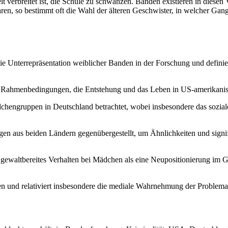
erbreitet ist, die Schule zu schwänzen. Banden existieren in diesen Vi
aren, so bestimmt oft die Wahl der älteren Geschwister, in welcher Ga
 die Unterrepräsentation weiblicher Banden in der Forschung und defin
en Rahmenbedingungen, die Entstehung und das Leben in US-amerikanis
dchengruppen in Deutschland betrachtet, wobei insbesondere das sozia
n aus beiden Ländern gegenübergestellt, um Ähnlichkeiten und signifi
 gewaltbereites Verhalten bei Mädchen als eine Neupositionierung im G
en und relativiert insbesondere die mediale Wahrnehmung der Problem