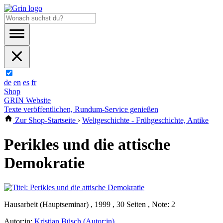
de
en
es
fr
Shop
GRIN Website
Texte veröffentlichen, Rundum-Service genießen
Zur Shop-Startseite
›
Weltgeschichte - Frühgeschichte, Antike
Perikles und die attische
Demokratie
Hausarbeit (Hauptseminar) , 1999 , 30 Seiten , Note: 2
Autor:in:
Kristian Büsch (Autor:in)