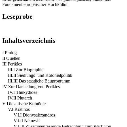
Fundament europäischer Hochkultur.
Leseprobe
Inhaltsverzeichnis
I Prolog
II Quellen
III Perikles
III.I Zur Biographie
III.II Siedlungs- und Kolonialpolitik
III.III Das staatliche Bauprogramm
IV Zur Darstellung von Perikles
IV.I Thukydides
IV.II Plutarch
V Die attische Komödie
V.I Kratinos
V.I.I Dionysalexandros
V.I.II Nemesis
V.I.III Zusammenfassende Betrachtung zum Werk von