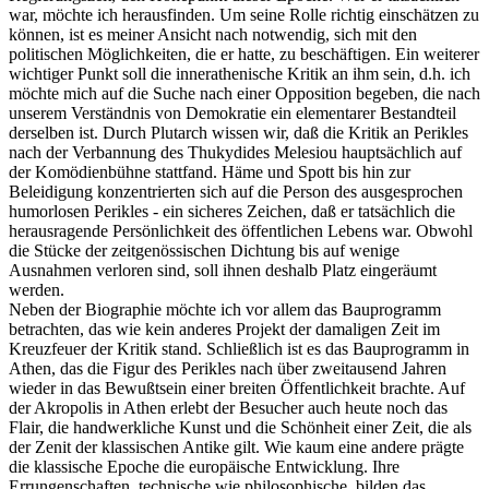
war, möchte ich herausfinden. Um seine Rolle richtig einschätzen zu
können, ist es meiner Ansicht nach notwendig, sich mit den
politischen Möglichkeiten, die er hatte, zu beschäftigen. Ein weiterer
wichtiger Punkt soll die innerathenische Kritik an ihm sein, d.h. ich
möchte mich auf die Suche nach einer Opposition begeben, die nach
unserem Verständnis von Demokratie ein elementarer Bestandteil
derselben ist. Durch Plutarch wissen wir, daß die Kritik an Perikles
nach der Verbannung des Thukydides Melesiou hauptsächlich auf
der Komödienbühne stattfand. Häme und Spott bis hin zur
Beleidigung konzentrierten sich auf die Person des ausgesprochen
humorlosen Perikles - ein sicheres Zeichen, daß er tatsächlich die
herausragende Persönlichkeit des öffentlichen Lebens war. Obwohl
die Stücke der zeitgenössischen Dichtung bis auf wenige
Ausnahmen verloren sind, soll ihnen deshalb Platz eingeräumt
werden.
Neben der Biographie möchte ich vor allem das Bauprogramm
betrachten, das wie kein anderes Projekt der damaligen Zeit im
Kreuzfeuer der Kritik stand. Schließlich ist es das Bauprogramm in
Athen, das die Figur des Perikles nach über zweitausend Jahren
wieder in das Bewußtsein einer breiten Öffentlichkeit brachte. Auf
der Akropolis in Athen erlebt der Besucher auch heute noch das
Flair, die handwerkliche Kunst und die Schönheit einer Zeit, die als
der Zenit der klassischen Antike gilt. Wie kaum eine andere prägte
die klassische Epoche die europäische Entwicklung. Ihre
Errungenschaften, technische wie philosophische, bilden das