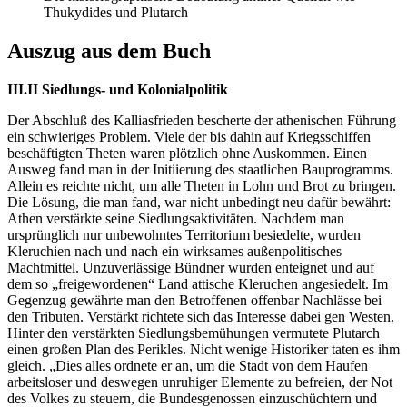
Thukydides und Plutarch
Auszug aus dem Buch
III.II Siedlungs- und Kolonialpolitik
Der Abschluß des Kalliasfrieden bescherte der athenischen Führung
ein schwieriges Problem. Viele der bis dahin auf Kriegsschiffen
beschäftigten Theten waren plötzlich ohne Auskommen. Einen
Ausweg fand man in der Initiierung des staatlichen Bauprogramms.
Allein es reichte nicht, um alle Theten in Lohn und Brot zu bringen.
Die Lösung, die man fand, war nicht unbedingt neu dafür bewährt:
Athen verstärkte seine Siedlungsaktivitäten. Nachdem man
ursprünglich nur unbewohntes Territorium besiedelte, wurden
Kleruchien nach und nach ein wirksames außenpolitisches
Machtmittel. Unzuverlässige Bündner wurden enteignet und auf
dem so „freigewordenen“ Land attische Kleruchen angesiedelt. Im
Gegenzug gewährte man den Betroffenen offenbar Nachlässe bei
den Tributen. Verstärkt richtete sich das Interesse dabei gen Westen.
Hinter den verstärkten Siedlungsbemühungen vermutete Plutarch
einen großen Plan des Perikles. Nicht wenige Historiker taten es ihm
gleich. „Dies alles ordnete er an, um die Stadt von dem Haufen
arbeitsloser und deswegen unruhiger Elemente zu befreien, der Not
des Volkes zu steuern, die Bundesgenossen einzuschüchtern und