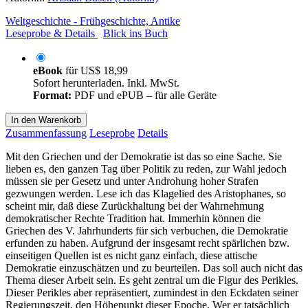
Weltgeschichte - Frühgeschichte, Antike
Leseprobe & Details
Blick ins Buch
eBook
für
US$ 18,99
Sofort herunterladen. Inkl. MwSt.
Format:
PDF und ePUB – für alle Geräte
In den Warenkorb
Zusammenfassung
Leseprobe
Details
Mit den Griechen und der Demokratie ist das so eine Sache. Sie
lieben es, den ganzen Tag über Politik zu reden, zur Wahl jedoch
müssen sie per Gesetz und unter Androhung hoher Strafen
gezwungen werden. Lese ich das Klagelied des Aristophanes, so
scheint mir, daß diese Zurückhaltung bei der Wahrnehmung
demokratischer Rechte Tradition hat. Immerhin können die
Griechen des V. Jahrhunderts für sich verbuchen, die Demokratie
erfunden zu haben. Aufgrund der insgesamt recht spärlichen bzw.
einseitigen Quellen ist es nicht ganz einfach, diese attische
Demokratie einzuschätzen und zu beurteilen. Das soll auch nicht das
Thema dieser Arbeit sein. Es geht zentral um die Figur des Perikles.
Dieser Perikles aber repräsentiert, zumindest in den Eckdaten seiner
Regierungszeit, den Höhepunkt dieser Epoche. Wer er tatsächlich