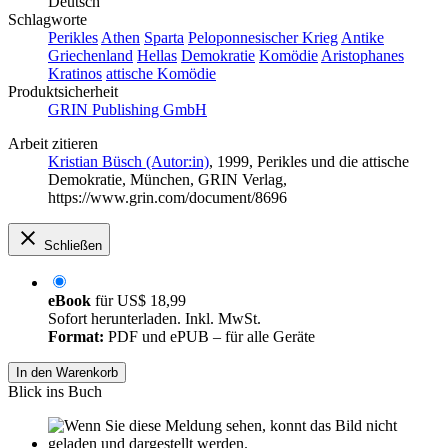
Deutsch
Schlagworte
Perikles
Athen
Sparta
Peloponnesischer Krieg
Antike
Griechenland
Hellas
Demokratie
Komödie
Aristophanes
Kratinos
attische Komödie
Produktsicherheit
GRIN Publishing GmbH
Arbeit zitieren
Kristian Büsch (Autor:in)
, 1999, Perikles und die attische
Demokratie, München, GRIN Verlag,
https://www.grin.com/document/8696
Schließen
eBook
für
US$ 18,99
Sofort herunterladen. Inkl. MwSt.
Format:
PDF und ePUB – für alle Geräte
In den Warenkorb
Blick ins Buch