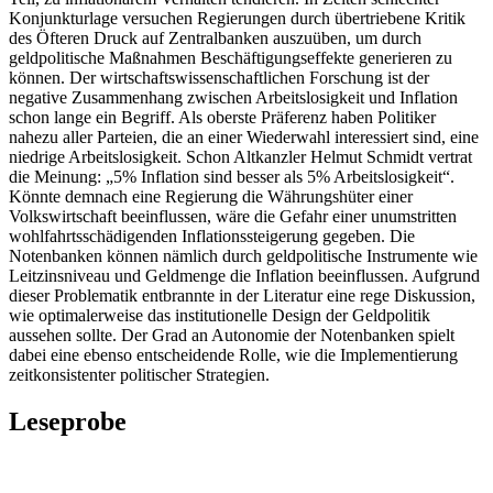
Konjunkturlage versuchen Regierungen durch übertriebene Kritik
des Öfteren Druck auf Zentralbanken auszuüben, um durch
geldpolitische Maßnahmen Beschäftigungseffekte generieren zu
können. Der wirtschaftswissenschaftlichen Forschung ist der
negative Zusammenhang zwischen Arbeitslosigkeit und Inflation
schon lange ein Begriff. Als oberste Präferenz haben Politiker
nahezu aller Parteien, die an einer Wiederwahl interessiert sind, eine
niedrige Arbeitslosigkeit. Schon Altkanzler Helmut Schmidt vertrat
die Meinung: „5% Inflation sind besser als 5% Arbeitslosigkeit“.
Könnte demnach eine Regierung die Währungshüter einer
Volkswirtschaft beeinflussen, wäre die Gefahr einer unumstritten
wohlfahrtsschädigenden Inflationssteigerung gegeben. Die
Notenbanken können nämlich durch geldpolitische Instrumente wie
Leitzinsniveau und Geldmenge die Inflation beeinflussen. Aufgrund
dieser Problematik entbrannte in der Literatur eine rege Diskussion,
wie optimalerweise das institutionelle Design der Geldpolitik
aussehen sollte. Der Grad an Autonomie der Notenbanken spielt
dabei eine ebenso entscheidende Rolle, wie die Implementierung
zeitkonsistenter politischer Strategien.
Leseprobe