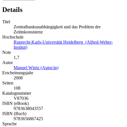
Details
Titel
Zentralbankunabhängigkeit und das Problem der
Zeitinkonsistenz
Hochschule
Ruprecht-Karls-Universität Heidelberg (Alfred-Weber-
Institut)
Note
1,7
Autor
Manuel Würtz (Autor:in)
Erscheinungsjahr
2008
Seiten
108
Katalognummer
V87036
ISBN (eBook)
9783638043557
ISBN (Buch)
9783656867425
Sprache