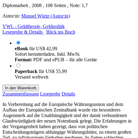
Diplomarbeit , 2008 , 108 Seiten , Note: 1,7
Autor:in:
Manuel Würtz (Autor:in)
VWL - Geldtheorie, Geldpolitik
Leseprobe & Details
Blick ins Buch
eBook
für
US$ 42,99
Sofort herunterladen. Inkl. MwSt.
Format:
PDF und ePUB – für alle Geräte
Paperback
für
US$ 55,99
Versand weltweit
In den Warenkorb
Zusammenfassung
Leseprobe
Details
In Vorbereitung auf die Europäische Währungsunion und dem
Aufbau der Europäischen Zentralbank wurde ein besonderes
Augenmerk auf die Unabhängigkeit und der damit verbundenen
Glaubwürdigkeit der neuen Notenbank gelegt. Die Erfahrungen in
der Vergangenheit haben gezeigt, dass von politischen
Entscheidungsträgern abhängige Währungshüter, zu einem großen
Teil, zu inflationärem Verhalten tendieren. In Zeiten schlechter