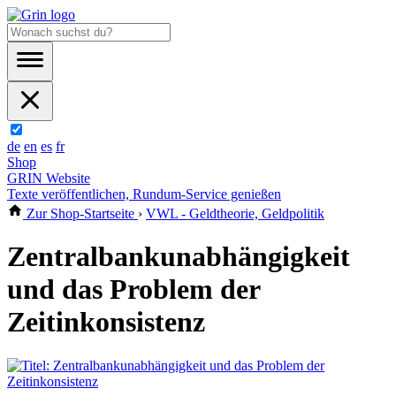
de
en
es
fr
Shop
GRIN Website
Texte veröffentlichen, Rundum-Service genießen
Zur Shop-Startseite
›
VWL - Geldtheorie, Geldpolitik
Zentralbankunabhängigkeit
und das Problem der
Zeitinkonsistenz