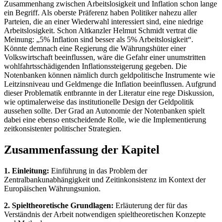
Zusammenhang zwischen Arbeitslosigkeit und Inflation schon lange
ein Begriff. Als oberste Präferenz haben Politiker nahezu aller
Parteien, die an einer Wiederwahl interessiert sind, eine niedrige
Arbeitslosigkeit. Schon Altkanzler Helmut Schmidt vertrat die
Meinung: „5% Inflation sind besser als 5% Arbeitslosigkeit“.
Könnte demnach eine Regierung die Währungshüter einer
Volkswirtschaft beeinflussen, wäre die Gefahr einer unumstritten
wohlfahrtsschädigenden Inflationssteigerung gegeben. Die
Notenbanken können nämlich durch geldpolitische Instrumente wie
Leitzinsniveau und Geldmenge die Inflation beeinflussen. Aufgrund
dieser Problematik entbrannte in der Literatur eine rege Diskussion,
wie optimalerweise das institutionelle Design der Geldpolitik
aussehen sollte. Der Grad an Autonomie der Notenbanken spielt
dabei eine ebenso entscheidende Rolle, wie die Implementierung
zeitkonsistenter politischer Strategien.
Zusammenfassung der Kapitel
1. Einleitung:
Einführung in das Problem der
Zentralbankunabhängigkeit und Zeitinkonsistenz im Kontext der
Europäischen Währungsunion.
2. Spieltheoretische Grundlagen:
Erläuterung der für das
Verständnis der Arbeit notwendigen spieltheoretischen Konzepte