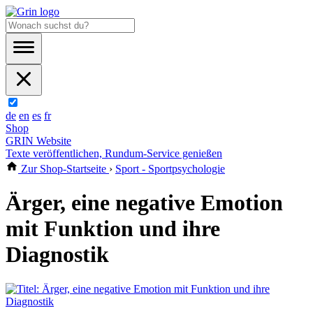
de
en
es
fr
Shop
GRIN Website
Texte veröffentlichen, Rundum-Service genießen
Zur Shop-Startseite
›
Sport - Sportpsychologie
Ärger, eine negative Emotion
mit Funktion und ihre
Diagnostik