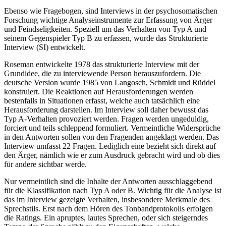
Ebenso wie Fragebogen, sind Interviews in der psychosomatischen
Forschung wichtige Analyseinstrumente zur Erfassung von Ärger
und Feindseligkeiten. Speziell um das Verhalten von Typ A und
seinem Gegenspieler Typ B zu erfassen, wurde das Strukturierte
Interview (SI) entwickelt.
Roseman entwickelte 1978 das strukturierte Interview mit der
Grundidee, die zu interviewende Person herauszufordern. Die
deutsche Version wurde 1985 von Langosch, Schmidt und Rüddel
konstruiert. Die Reaktionen auf Herausforderungen werden
bestenfalls in Situationen erfasst, welche auch tatsächlich eine
Herausforderung darstellen. Im Interview soll daher bewusst das
Typ A-Verhalten provoziert werden. Fragen werden ungeduldig,
forciert und teils schleppend formuliert. Vermeintliche Widersprüche
in den Antworten sollen von den Fragenden angeklagt werden. Das
Interview umfasst 22 Fragen. Lediglich eine bezieht sich direkt auf
den Ärger, nämlich wie er zum Ausdruck gebracht wird und ob dies
für andere sichtbar werde.
Nur vermeintlich sind die Inhalte der Antworten ausschlaggebend
für die Klassifikation nach Typ A oder B. Wichtig für die Analyse ist
das im Interview gezeigte Verhalten, insbesondere Merkmale des
Sprechstils. Erst nach dem Hören des Tonbandprotokolls erfolgen
die Ratings. Ein apruptes, lautes Sprechen, oder sich steigerndes