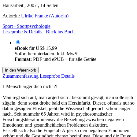
Hausarbeit , 2007 , 14 Seiten
Autor:in:
Ulrike Franke (Autor:in)
Sport - Sportpsychologie
Leseprobe & Details
Blick ins Buch
eBook
für
US$ 15,99
Sofort herunterladen. Inkl. MwSt.
Format:
PDF und ePUB – für alle Geräte
In den Warenkorb
Zusammenfassung
Leseprobe
Details
1 Mensch ärger dich nicht ?!
Man regt sich auf, man ärgert sich - bekommt gesagt, man solle sich
zügeln, denn sonst drohe bald ein Herzinfarkt. Dieser, oftmals nur so
dahin gesagten Floskel, geht die Wissenschaft jedoch schon länger
nach. Seit nunmehr 65 Jahren wird in psychosomatischer
Forschungsliteratur intensiv die Beziehung zwischen negativen
Emotionen und gesundheitlichen Problemen diskutiert.
Es stellt sich also die Frage ob Ärger zu den negativen Emotionen
gehört und die Gesundheit ebenso beeinflusst. Diese und die Frage