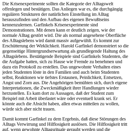
Die Krisenexperimente sollten die Kategorie der Alltagswelt
offenlegen und bestätigen. Das Anliegen war es, die durchgängig
regulären Strukturen der natürlichen Einstellung im Alltag
herauszufinden und den Aufbau des eigenen Bewußtseins
kennenzulernen. Garfinkels Krisenexperimente sind
Demonstrationen. Mit denen kann er deutlich zeigen, wie der
normale Alltag gestört wird. Die als normal angesehene Oberfläche
des Alltagslebens wird damit massiv aufgewühlt. Es kommt zur
Erschütterung der Wirklichkeit. Harold Garfinkel demonstriert so die
gegenseitige Hintergrundserwartung als grundlegende Haltung des
Alltagslebens. Bestätigende Beispiele sind Garfinkels Studenten, die
die Aufgabe hatten, sich zu Hause wie Fremde zu benehmen und
dazu ein Protokoll zu erstellen. Das ungewohnte Verhalten eines
jeden Studenten löste in den Familien und auch beim Studenten
selbst, Reaktionen wie tiefstes Erstaunen, Peinlichkeit, Entsetzen,
Angst und Zorn aus. Die Angehörigen bemühten sich, durch eigene
Interpretationen, die Zweckmäßigkeit ihrer Handlungen wieder
herzustellen. Es kam dort zu Aussagen, daß der Student zum
Beispiel mit Arbeit überlastet wäre oder eventuell krank sei. Er
könnte auch die Absicht haben, allen etwas mitteilen zu wollen,
würde sich aber nicht trauen.
Damit kommt Garfinkel zu dem Ergebnis, daß diese Störungen des
Alltags Verwirrung und Hilflosigkeit auslösen. Die Hilflosigkeit tritt
auf, wenn gewohnte Alltagsrituale geraubt werden und die