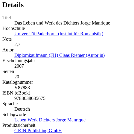
Details
Titel
Das Leben und Werk des Dichters Jorge Manrique
Hochschule
Universität Paderborn (Institut für Romanistik)
Note
2,7
Autor
Diplomkaufmann (FH) Claas Riemer (Autor:in)
Erscheinungsjahr
2007
Seiten
20
Katalognummer
V87883
ISBN (eBook)
9783638035675
Sprache
Deutsch
Schlagworte
Leben
Werk
Dichters
Jorge
Manrique
Produktsicherheit
GRIN Publishing GmbH