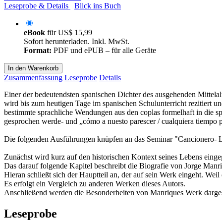
Leseprobe & Details
Blick ins Buch
eBook
für
US$ 15,99
Sofort herunterladen. Inkl. MwSt.
Format:
PDF und ePUB – für alle Geräte
In den Warenkorb
Zusammenfassung
Leseprobe
Details
Einer der bedeutendsten spanischen Dichter des ausgehenden Mittelal
wird bis zum heutigen Tage im spanischen Schulunterricht rezitiert und
bestimmte sprachliche Wendungen aus den coplas formelhaft in die sp
gesprochen werde- und „cómo a nuesto parescer / cualquiera tiempo p
Die folgenden Ausführungen knüpfen an das Seminar "Cancionero- Ly
Zunächst wird kurz auf den historischen Kontext seines Lebens eing
Das darauf folgende Kapitel beschreibt die Biografie von Jorge Manr
Hieran schließt sich der Hauptteil an, der auf sein Werk eingeht. We
Es erfolgt ein Vergleich zu anderen Werken dieses Autors.
Anschließend werden die Besonderheiten von Manriques Werk dargest
Leseprobe