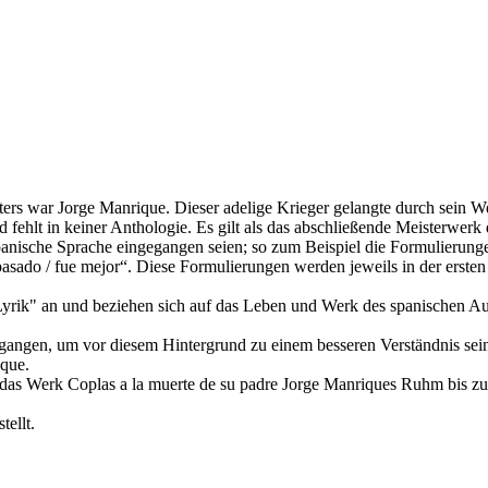
ters war Jorge Manrique. Dieser adelige Krieger gelangte durch sein W
 fehlt in keiner Anthologie. Es gilt als das abschließende Meisterwerk d
anische Sprache eingegangen seien; so zum Beispiel die Formulierunge
asado / fue mejor“. Diese Formulierungen werden jeweils in der ersten
rik" an und beziehen sich auf das Leben und Werk des spanischen Au
egangen, um vor diesem Hintergrund zu einem besseren Verständnis sei
ique.
il das Werk Coplas a la muerte de su padre Jorge Manriques Ruhm bis z
ellt.