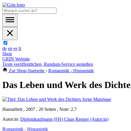
de
en
es
fr
Shop
GRIN Website
Texte veröffentlichen, Rundum-Service genießen
Zur Shop-Startseite
›
Romanistik - Hispanistik
Das Leben und Werk des Dichte
Hausarbeit , 2007 , 20 Seiten , Note: 2,7
Autor:in:
Diplomkaufmann (FH) Claas Riemer (Autor:in)
Romanistik - Hispanistik