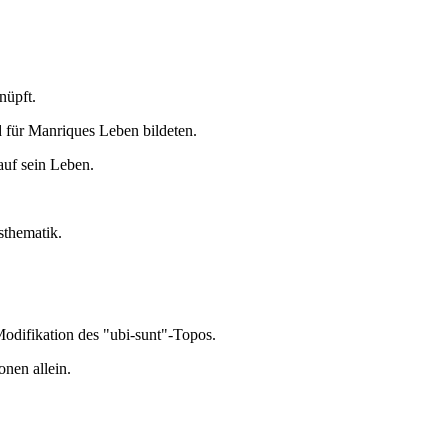
nüpft.
d für Manriques Leben bildeten.
auf sein Leben.
sthematik.
odifikation des "ubi-sunt"-Topos.
nen allein.