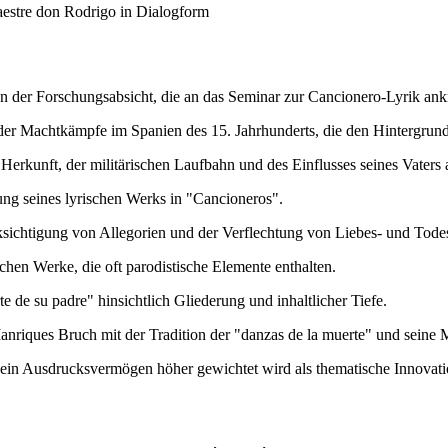
Maestre don Rodrigo in Dialogform
n der Forschungsabsicht, die an das Seminar zur Cancionero-Lyrik ank
d der Machtkämpfe im Spanien des 15. Jahrhunderts, die den Hintergrun
 Herkunft, der militärischen Laufbahn und des Einflusses seines Vaters 
ung seines lyrischen Werks in "Cancioneros".
ksichtigung von Allegorien und der Verflechtung von Liebes- und Tode
chen Werke, die oft parodistische Elemente enthalten.
de su padre" hinsichtlich Gliederung und inhaltlicher Tiefe.
nriques Bruch mit der Tradition der "danzas de la muerte" und seine M
sein Ausdrucksvermögen höher gewichtet wird als thematische Innovatio