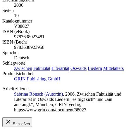
2006
Seiten
19
Katalognummer
V88027
ISBN (eBook)
9783638023481
ISBN (Buch)
9783638923958
Sprache
Deutsch
Schlagworte
Zwischen
Faktizität
Literarität
Oswalds
Liedern
Mittelalters
Produktsicherheit
GRIN Publishing GmbH
Arbeit zitieren
Sabrina Rönsch (Autor:in)
, 2006, Zwischen Faktizität und
Literarität in Oswalds Liedern „es fügt sich“ und „ain
anefangk“, München, GRIN Verlag,
https://www.grin.com/document/88027
Schließen