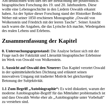
Am deutlichsten wird dies bei der Betrachtung der positivistisch-
biographischen Forschung des 19. und 20. Jahrhunderts. Diese
wollte eine Lebensgeschichte in den Liedern Oswalds erkannt
haben. An der Spitze dieser Forschung stand der Historiker Bedda
Weber mit seiner 1850 erschienen Monographie „Oswald von
Wolkenstein und Friedrich mit der leeren Tasche“. Seiner Ansicht
nach waren die Angaben, die das Lyrische-Ich machte, Wiedergaben
des realen Lebens und Erlebens.
Zusammenfassung der Kapitel
0. Untersuchungsgegenstand:
Die Analyse befasst sich mit der
Frage nach der Faktizität und Literarität biographischer Erlebnisse
im Werk von Oswald von Wolkenstein.
1. Aussicht auf Oswald den Neuerer:
Das Kapitel verortet Oswald
in der spätmittelalterlichen Dichtung und erläutert seinen
innovativen Umgang mit tradierter Motivik bei gleichzeitiger
Betonung der Subjektivität.
1.1 Zum Begriff „Autobiographie“:
Es wird diskutiert, warum der
moderne Autobiographie-Begriff für das Mittelalter problematisch ist
und dass Oswalds Werke eher als „Autobiographie unter Vorbehalt“
zu verstehen sind.