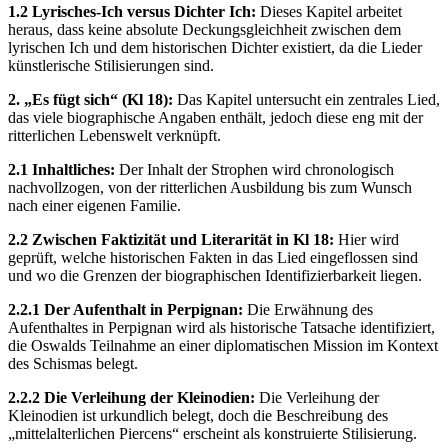
1.2 Lyrisches-Ich versus Dichter Ich:
Dieses Kapitel arbeitet
heraus, dass keine absolute Deckungsgleichheit zwischen dem
lyrischen Ich und dem historischen Dichter existiert, da die Lieder
künstlerische Stilisierungen sind.
2. „Es fügt sich“ (Kl 18):
Das Kapitel untersucht ein zentrales Lied,
das viele biographische Angaben enthält, jedoch diese eng mit der
ritterlichen Lebenswelt verknüpft.
2.1 Inhaltliches:
Der Inhalt der Strophen wird chronologisch
nachvollzogen, von der ritterlichen Ausbildung bis zum Wunsch
nach einer eigenen Familie.
2.2 Zwischen Faktizität und Literarität in Kl 18:
Hier wird
geprüft, welche historischen Fakten in das Lied eingeflossen sind
und wo die Grenzen der biographischen Identifizierbarkeit liegen.
2.2.1 Der Aufenthalt in Perpignan:
Die Erwähnung des
Aufenthaltes in Perpignan wird als historische Tatsache identifiziert,
die Oswalds Teilnahme an einer diplomatischen Mission im Kontext
des Schismas belegt.
2.2.2 Die Verleihung der Kleinodien:
Die Verleihung der
Kleinodien ist urkundlich belegt, doch die Beschreibung des
„mittelalterlichen Piercens“ erscheint als konstruierte Stilisierung.