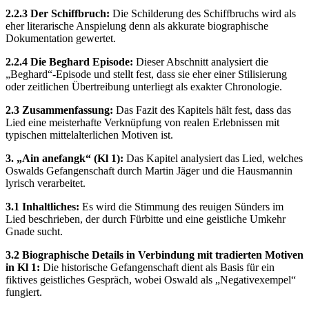
2.2.3 Der Schiffbruch:
Die Schilderung des Schiffbruchs wird als
eher literarische Anspielung denn als akkurate biographische
Dokumentation gewertet.
2.2.4 Die Beghard Episode:
Dieser Abschnitt analysiert die
„Beghard“-Episode und stellt fest, dass sie eher einer Stilisierung
oder zeitlichen Übertreibung unterliegt als exakter Chronologie.
2.3 Zusammenfassung:
Das Fazit des Kapitels hält fest, dass das
Lied eine meisterhafte Verknüpfung von realen Erlebnissen mit
typischen mittelalterlichen Motiven ist.
3. „Ain anefangk“ (Kl 1):
Das Kapitel analysiert das Lied, welches
Oswalds Gefangenschaft durch Martin Jäger und die Hausmannin
lyrisch verarbeitet.
3.1 Inhaltliches:
Es wird die Stimmung des reuigen Sünders im
Lied beschrieben, der durch Fürbitte und eine geistliche Umkehr
Gnade sucht.
3.2 Biographische Details in Verbindung mit tradierten Motiven
in Kl 1:
Die historische Gefangenschaft dient als Basis für ein
fiktives geistliches Gespräch, wobei Oswald als „Negativexempel“
fungiert.