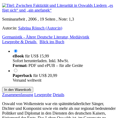
Seminararbeit , 2006 , 19 Seiten , Note: 1,3
Autor:in:
Sabrina Rönsch (Autor:in)
Germanistik - Ältere Deutsche Literatur, Mediävistik
Leseprobe & Details
Blick ins Buch
eBook
für
US$ 15,99
Sofort herunterladen. Inkl. MwSt.
Format:
PDF und ePUB – für alle Geräte
Paperback
für
US$ 20,99
Versand weltweit
In den Warenkorb
Zusammenfassung
Leseprobe
Details
Oswald von Wolkenstein war ein spätmittelalterlicher Sänger,
Dichter und Komponist sowie ein mehr als nur regional bedeutender
Politiker und Diplomat in den Diensten des deutschen Kaisers,
Sigismund der Erste. Das Leben Oswalds ist, im Gegensatz zu