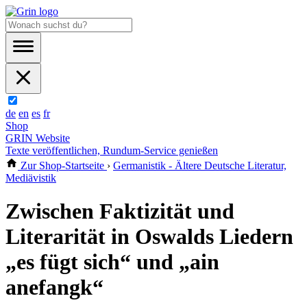
de
en
es
fr
Shop
GRIN Website
Texte veröffentlichen, Rundum-Service genießen
Zur Shop-Startseite
›
Germanistik - Ältere Deutsche Literatur,
Mediävistik
Zwischen Faktizität und
Literarität in Oswalds Liedern
„es fügt sich“ und „ain
anefangk“